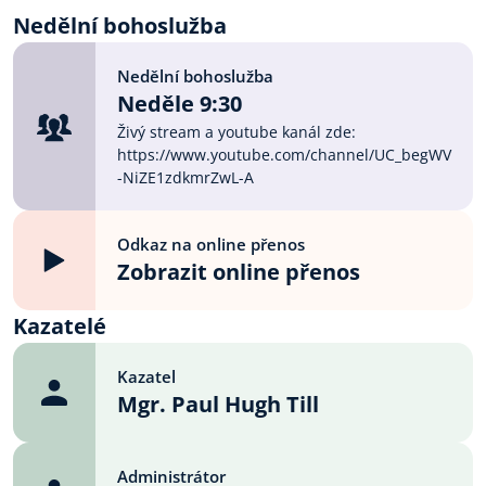
besedu s Evou Lustigovou
Nedělní bohoslužba
a promítání dokumentárního
filmu Tvoje slza, můj déšť-
Nedělní bohoslužba
Neděle 9:30
Živý stream a youtube kanál zde:
https://www.youtube.com/channel/UC_begWV
-NiZE1zdkmrZwL-A
Odkaz na online přenos
Zobrazit online přenos
Kazatelé
Kazatel
Mgr. Paul Hugh Till
Administrátor