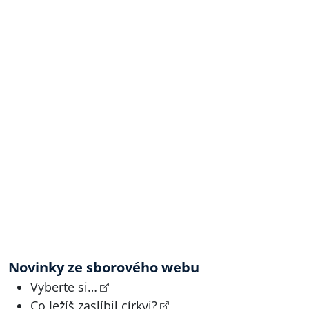
Novinky ze sborového webu
Vyberte si…
Co Ježíš zaslíbil církvi?