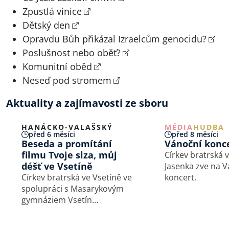
Zpustlá vinice
Dětský den
Opravdu Bůh přikázal Izraelcům genocidu?
Poslušnost nebo oběť?
Komunitní oběd
Neseď pod stromem
Aktuality a zajímavosti ze sboru
HANÁCKO-VALAŠSKÝ
MÉDIA
HUDBA
před 6 měsíci
před 8 měsíci
Beseda a promítání
Vánoční konc
filmu Tvoje slza, můj
Církev bratrská v
déšť ve Vsetíně
Jasenka zve na 
Církev bratrská ve Vsetíně ve
koncert.
spolupráci s Masarykovým
gymnáziem Vsetín
a Nadačním fondem Arnošta
Lustiga zvou na online