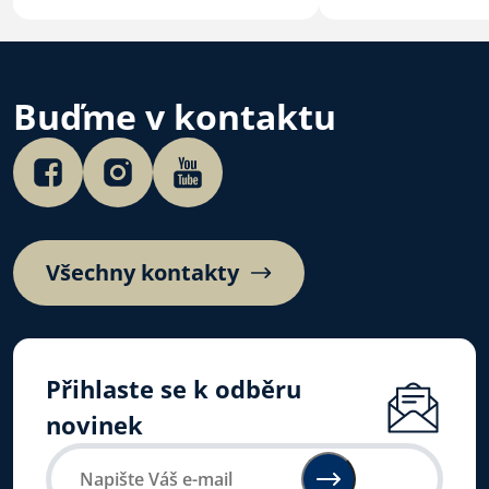
a mládež v Litom
trochu jinak, jel
jinde.
Buďme v kontaktu
Všechny kontakty
Přihlaste se k odběru
novinek