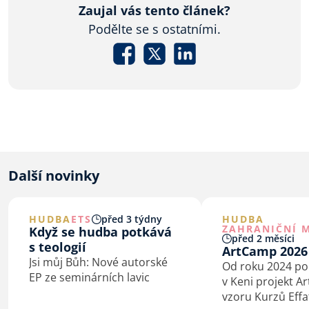
Zaujal vás tento článek?
Podělte se s ostatními.
Další novinky
HUDBA
ETS
před 3 týdny
HUDBA
ZAHRANIČNÍ M
Když se hudba potkává
před 2 měsíci
s teologií
ArtCamp 2026
Jsi můj Bůh: Nové autorské
Od roku 2024 p
EP ze seminárních lavic
v Keni projekt A
vzoru Kurzů Effa