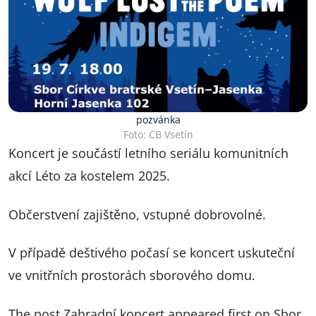
pozvánka
Foto: CB Vsetín
Koncert je součástí letního seriálu komunitních
akcí
Léto za kostelem 2025
.
Občerstvení zajištěno, vstupné dobrovolné.
V případě deštivého počasí se koncert uskuteční
ve vnitřních prostorách sborového domu.
The post
Zahradní koncert
appeared first on
Sbor