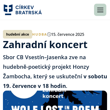
15. července 2025
hudební akce
HUDBA
Zahradní koncert
Sbor CB
Vsestín–Jasenka
zve na
hudebně-poetický projekt Honzy
Žambocha, který se uskuteční
v sobotu
19. července v 18 hodin
.