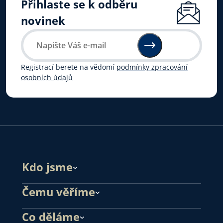
Přihlaste se k odběru
novinek
Registrací berete na vědomí
podmínky zpracování
osobních údajů
Kdo jsme
Čemu věříme
Co děláme