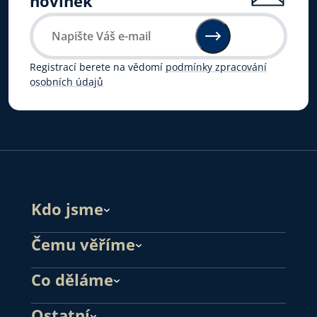
novinek
Registrací berete na vědomí
podmínky zpracování
osobních údajů
Kdo jsme
Čemu věříme
Co děláme
Ostatní