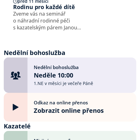
před 11 měsíci
Rodinu pro každé dítě
Zveme vás na seminář
o náhradní rodinné péči
s kazatelským párem Janou
a Petrem Luhanovými, kteří
jsou pěstouny dvou dětí.
Neděle 19. října 13:30
Nedělní bohoslužba
Modlitebna CB Vinohrady,
Římská 43, Praha 2
Nedělní bohoslužba
Neděle 10:00
1.NE v měsíci je večeře Páně
Odkaz na online přenos
Zobrazit online přenos
Kazatelé