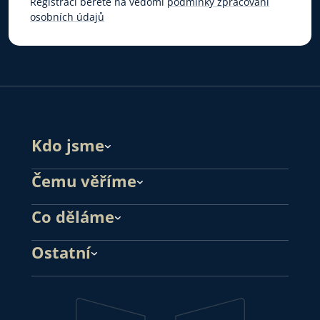
Registrací berete na vědomí
podmínky zpracování
osobních údajů
Kdo jsme
Čemu věříme
Co děláme
Ostatní