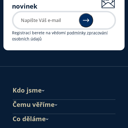
novinek
Registrací berete na vědomí
podmínky zpracování
osobních údajů
Kdo jsme
Čemu věříme
Co děláme