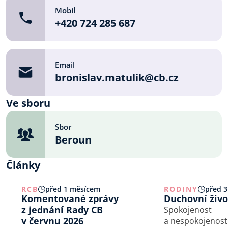
Mobil
+420 724 285 687
Email
bronislav.matulik@cb.cz
Ve sboru
Sbor
Beroun
Články
RCB
před 1 měsícem
RODINY
před 3
Komentované zprávy
Duchovní živo
z jednání Rady CB
Spokojenost
v červnu 2026
a nespokojenost