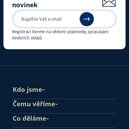
novinek
Registrací berete na vědomí
podmínky zpracování
osobních údajů
Kdo jsme
Čemu věříme
Co děláme