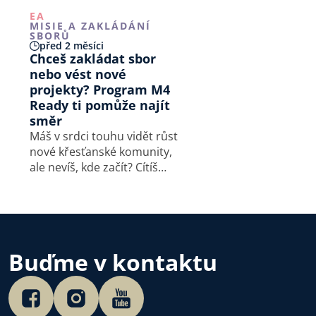
EA
MISIE A ZAKLÁDÁNÍ
SBORŮ
před 2 měsíci
Chceš zakládat sbor
nebo vést nové
projekty? Program M4
Ready ti pomůže najít
směr
Máš v srdci touhu vidět růst
nové křesťanské komunity,
ale nevíš, kde začít? Cítíš
povolání k vedení, ale chybí ti
konkrétní nástroje nebo
tým? Právě pro tebe otevírá
M4 Europe v České republice
další ročník kurzu M4 Ready
Buďme v kontaktu
–…