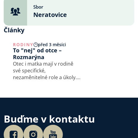
Sbor
Neratovice
Články
RODINY
před 3 měsíci
To "nej" od otce –
Rozmarýna
Otec i matka mají v rodině
své specifické,
nezaměnitelné role a úkoly.
Od Adama až po současného
muže jsou nebezpečí, kterým
musí otec odolávat, aby své
poslání naplnil. O otcovství
hovoří Tomáš Grohman,
Buďme v kontaktu
kazatel…