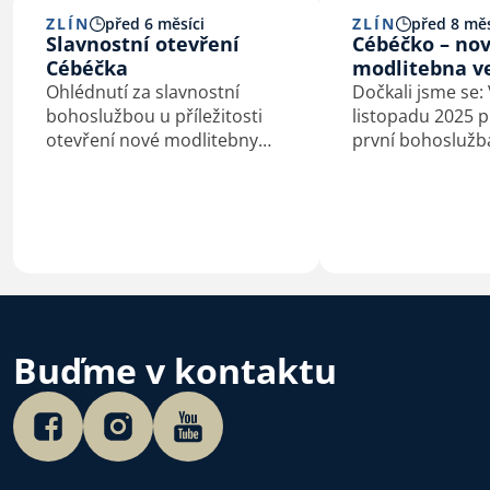
ZLÍN
před 6 měsíci
ZLÍN
před 8 měs
Slavnostní otevření
Cébéčko – no
Cébéčka
modlitebna ve
Ohlédnutí za slavnostní
Dočkali jsme se: 
bohoslužbou u příležitosti
listopadu 2025 
otevření nové modlitebny
první bohoslužb
Církve bratrské ve Zlíně
nové modlitebně
sboru Církve bra
Buďme v kontaktu