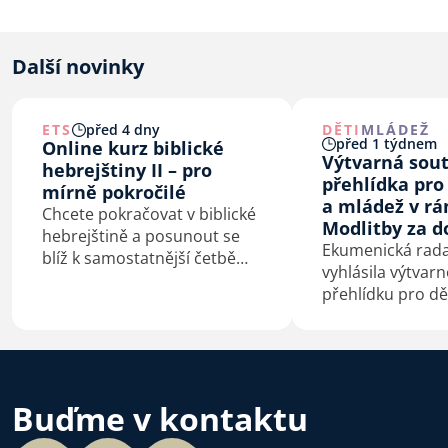
Další novinky
ETS
před 4 dny
DĚTI
MLÁDEŽ
před 1 týdnem
Online kurz biblické
Výtvarná sou
hebrejštiny II – pro
přehlídka pro
mírně pokročilé
a mládež v rá
Chcete pokračovat v biblické
Modlitby za 
hebrejštině a posunout se
Ekumenická rada 
blíž k samostatnější četbě
vyhlásila výtvar
původního textu? Od září
přehlídku pro dě
2026 otevírá ETS navazující
na téma Bůh s n
online kurz pro mírně
pokročilé.
Buďme v kontaktu