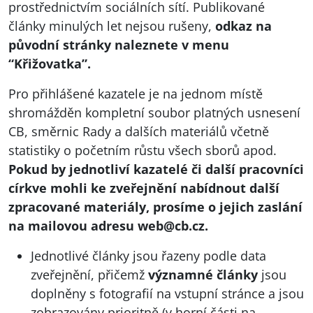
prostřednictvím sociálních sítí. Publikované
články minulých let nejsou rušeny,
odkaz na
původní stránky naleznete v menu
“Křižovatka”.
Pro přihlášené kazatele je na jednom místě
shromážděn kompletní soubor platných usnesení
CB, směrnic Rady a dalších materiálů včetně
statistiky o početním růstu všech sborů apod.
Pokud by jednotliví kazatelé či další pracovníci
církve mohli ke zveřejnění nabídnout další
zpracované materiály, prosíme o jejich zaslání
na mailovou adresu
web@cb.cz
.
Jednotlivé články jsou řazeny podle data
zveřejnění, přičemž
významné články
jsou
doplněny s fotografií na vstupní stránce a jsou
zobrazovány prioritně (v horní části na