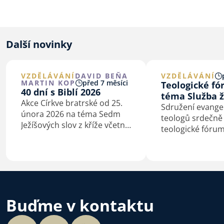
Další novinky
VZDĚLÁVÁNÍ
DAVID BEŇA
VZDĚLÁVÁNÍ
MARTIN KOP
před 7 měsíci
Teologické f
40 dní s Biblí 2026
téma Služba ž
Akce Církve bratrské od 25.
Sdružení evangel
února 2026 na téma Sedm
teologů srdečně
Ježíšových slov z kříže včetně
teologické fóru
podkladů pro kázání
Služba žen v círk
a biblické studium.
bude konat v pon
prosince 2025.
Buďme v kontaktu