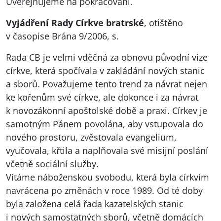
Uveřejňujeme na pokračování.
Vyjádření Rady Církve bratrské
, otištěno
v časopise Brána 9/2006, s.
Rada CB je velmi vděčná za obnovu původní vize
církve, která spočívala v zakládání nových stanic
a sborů. Považujeme tento trend za návrat nejen
ke kořenům své církve, ale dokonce i za návrat
k novozákonní apoštolské době a praxi. Církev je
samotným Pánem povolána, aby vstupovala do
nového prostoru, zvěstovala evangelium,
vyučovala, křtila a naplňovala své misijní poslání
včetně sociální služby.
Vítáme náboženskou svobodu, která byla církvím
navrácena po změnách v roce 1989. Od té doby
byla založena celá řada kazatelských stanic
i nových samostatných sborů, včetně domácích