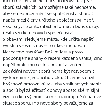
mělo rozvíjet živelně a destabilizovat tak práci
sborů stávajících. Samozřejmě také nechceme,
aby se nedorozumění ve společenství sborů či
napětí mezi členy určitého společenství, např.
v odlišných spiritualitách a formách bohoslužby,
řešilo vznikem nových společenství.
S obavami sledujeme místa, kde určitá napětí
vyústila ve vznik nového církevního útvaru.
Nechceme zneužívat Boží milost a proto
podporujeme snahy o řešení každého vznikajícího
napětí biblickou cestou pokání a smíření.
Zakládání nových sborů nemá být rozvodem či
vyskočením z jedoucího vlaku. Chceme sloužit
k výchově pracovníků tak, aby vznik nových stanic
a sborů byl záležitostí obnovy apoštolské misijní
vize a nikoli východiskem z rozporuplné či patové
situace sboru. Pro nové sbory považujeme za