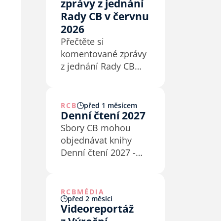
zprávy z jednání
Rady CB v červnu
2026
Přečtěte si
komentované zprávy
z jednání Rady CB
v červnu 2026 v Praze
a Kaštieľe Antonstál
na Slovensku.
RCB
před 1 měsícem
Denní čtení 2027
Sbory CB mohou
objednávat knihy
Denní čtení 2027 -
Úvahy nad Hesly
jednoty bratrské do
6. července 2026.
RCB
MÉDIA
před 2 měsíci
Videoreportáž