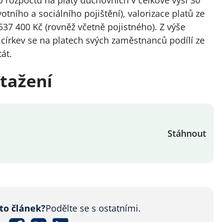
o rozpočtu na platy duchovních v celkové výši 30
tního a sociálního pojištění), valorizace platů ze
 537 400 Kč (rovněž včetně pojistného). Z výše
církev se na platech svých zaměstnanců podílí ze
át.
tažení
Stáhnout
nto článek?
Podělte se s ostatními.