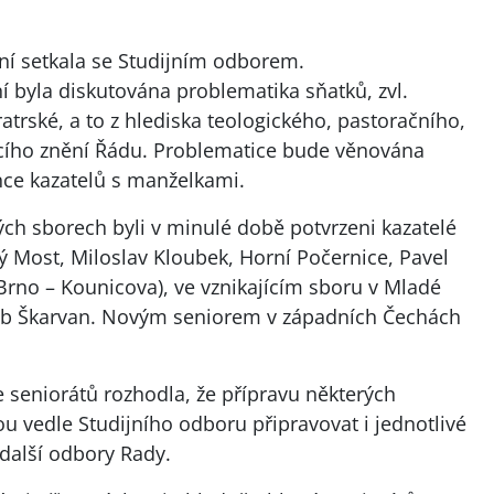
ní setkala se Studijním odborem.
 byla diskutována problematika sňatků, zvl.
atrské, a to z hlediska teologického, pastoračního,
jícího znění Řádu. Problematice bude věnována
ence kazatelů s manželkami.
ch sborech byli v minulé době potvrzeni kazatelé
ý Most, Miloslav Kloubek, Horní Počernice, Pavel
(Brno – Kounicova), ve vznikajícím sboru v Mladé
akub Škarvan. Novým seniorem v západních Čechách
 seniorátů rozhodla, že přípravu některých
u vedle Studijního odboru připravovat i jednotlivé
. další odbory Rady.