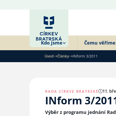
Kdo jsme
Čemu věříme
Úvod
Články
INform 3/2011
11. bř
RADA CÍRKVE BRATRSKÉ
INform 3/201
Výběr z programu jednání Rady 