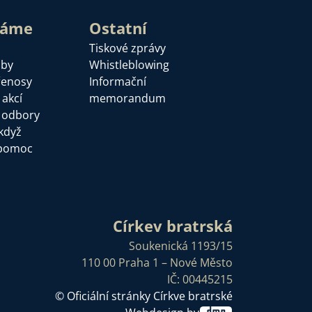
láme
Ostatní
Tiskové zprávy
žby
Whistleblowing
řenosy
Informační
 akcí
memorandum
a odbory
když
pomoc
Církev bratrská
Soukenická 1193/15
110 00 Praha 1 – Nové Město
IČ: 00445215
© Oficiální stránky Církve bratrské