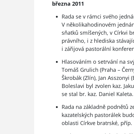
března 2011
Rada se v rámci svého jedná
V několikahodinovém jednání
sňatků smíšených, v Církvi br
právního, i z hlediska stáva
i zářijová pastorální konfer
Hlasováním o setrvání na svý
Tomáš Grulich (Praha – Čern
Škrobák (Zlín), Jan Asszonyi 
Boleslavi byl zvolen kaz. J
se stal br. kaz. Daniel Kaleta.
Rada na základně podnětů ze
kazatelských pastorálek budo
oblasti Církve bratrské, příp