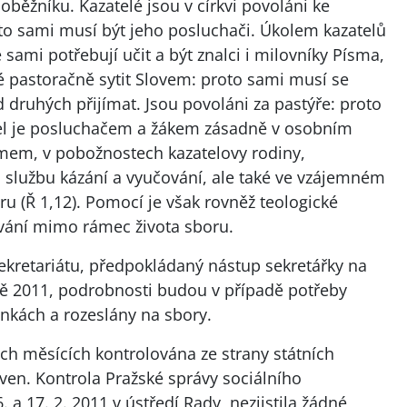
oběžníku. Kazatelé jsou v církvi povoláni ke
oto sami musí být jeho posluchači. Úkolem kazatelů
 sami potřebují učit a být znalci i milovníky Písma,
é pastoračně sytit Slovem: proto sami musí se
 druhých přijímat. Jsou povoláni za pastýře: proto
tel je posluchačem a žákem zásadně v osobním
mem, v pobožnostech kazatelovy rodiny,
a službu kázání a vyučování, ale také ve vzájemném
u (Ř 1,12). Pomocí je však rovněž teologické
ávání mimo rámec života sboru.
kretariátu, předpokládaný nástup sekretářky na
étě 2011, podrobnosti budou v případě potřeby
nkách a rozeslány na sbory.
ých měsících kontrolována ze strany státních
ven. Kontrola Pražské správy sociálního
a 17. 2. 2011 v ústředí Rady, nezjistila žádné