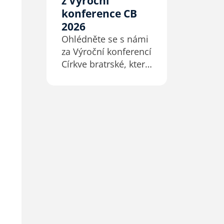
z Výroční
konference CB
2026
Ohlédněte se s námi
za Výroční konferencí
Církve bratrské, která
se ve dnech 29. a 30.
května 2026
uskutečnila
v olomouckém
Hotelu Clarion.
Letošní ročník přinesl
nejen důležitá
vnitrocírkevní
rozhodnutí, ale
především velké…