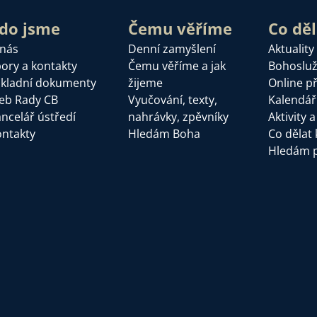
do jsme
Čemu věříme
Co dě
 nás
Denní zamyšlení
Aktuality
ory a kontakty
Čemu věříme a jak
Bohoslu
kladní dokumenty
žijeme
Online p
eb Rady CB
Vyučování, texty,
Kalendář
ncelář ústředí
nahrávky, zpěvníky
Aktivity 
ntakty
Hledám Boha
Co dělat 
Hledám 