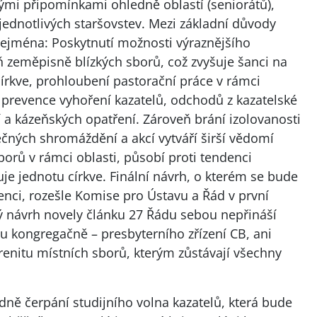
ými připomínkami ohledně oblastí (seniorátů),
jednotlivých staršovstev. Mezi základní důvody
í zejména: Poskytnutí možnosti výraznějšího
 zeměpisně blízkých sborů, což zvyšuje šanci na
 církve, prohloubení pastorační práce v rámci
t prevence vyhoření kazatelů, odchodů z kazatelské
 a kázeňských opatření. Zároveň brání izolovanosti
čných shromáždění a akcí vytváří širší vědomí
borů v rámci oblasti, působí proti tendenci
je jednotu církve. Finální návrh, o kterém se bude
nci, rozešle Komise pro Ústavu a Řád v první
 návrh novely článku 27 Řádu sebou nepřináší
 kongregačně – presbyterního zřízení CB, ani
renitu místních sborů, kterým zůstávají všechny
dně čerpání studijního volna kazatelů, která bude