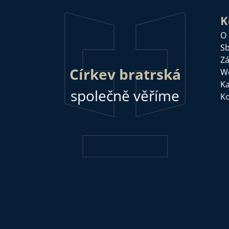
K
O
Sb
Zá
Církev bratrská
W
Ka
společně věříme
Ko