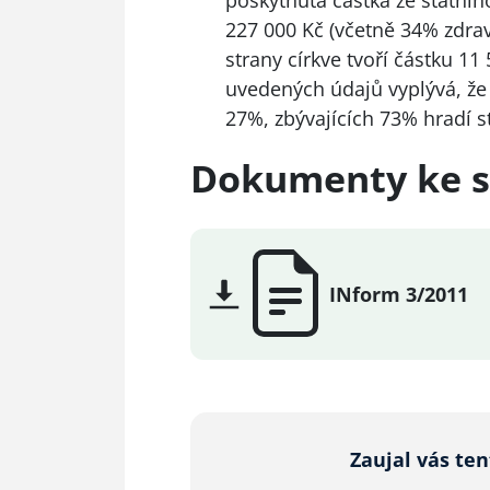
poskytnuta částka ze státníh
227 000 Kč (včetně 34% zdravo
strany církve tvoří částku 11
uvedených údajů vyplývá, že 
27%, zbývajících 73% hradí st
Dokumenty ke s
INform 3/2011
Zaujal vás te