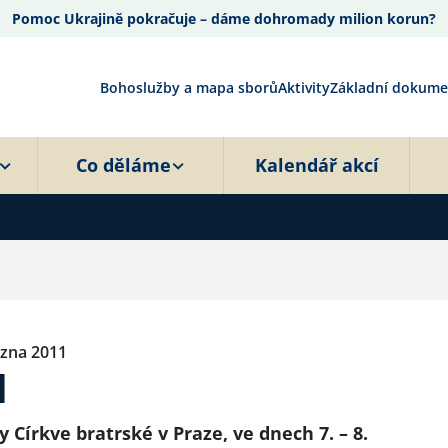
Pomoc Ukrajině pokračuje – dáme dohromady milion korun?
Bohoslužby a mapa sborů
Aktivity
Základní dokume
Co děláme
Kalendář akcí
ezna 2011
1
Církve bratrské v Praze, ve dnech 7. – 8.