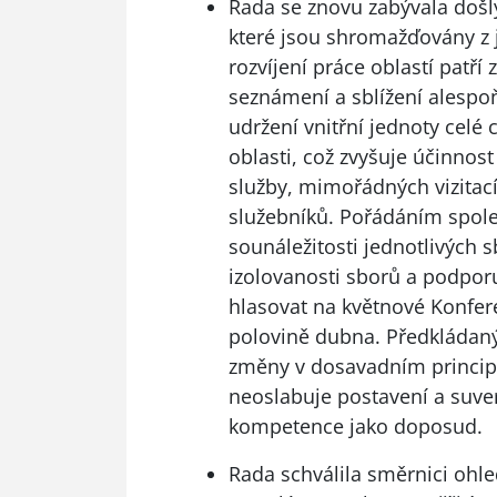
Rada se znovu zabývala došl
které jsou shromažďovány z 
rozvíjení práce oblastí patř
seznámení a sblížení alespoň
udržení vnitřní jednoty celé
oblasti, což zvyšuje účinnos
služby, mimořádných vizitací
služebníků. Pořádáním spole
sounáležitosti jednotlivých s
izolovanosti sborů a podporu
hlasovat na květnové Konfere
polovině dubna. Předkládaný
změny v dosavadním principu
neoslabuje postavení a suve
kompetence jako doposud.
Rada schválila směrnici ohle