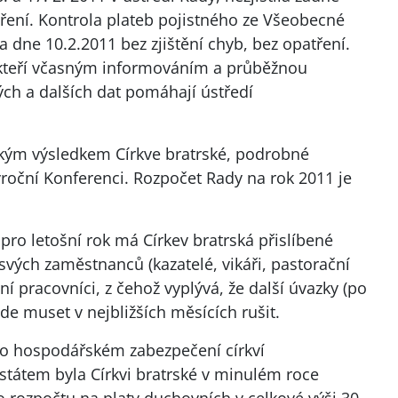
ření. Kontrola plateb pojistného ze Všeobecné
a dne 10.2.2011 bez zjištění chyb, bez opatření.
kteří včasným informováním a průběžnou
ých a dalších dat pomáhají ústředí
kým výsledkem Církve bratrské, podrobné
oční Konferenci. Rozpočet Rady na rok 2011 je
 pro letošní rok má Církev bratrská přislíbené
 svých zaměstnanců (kazatelé, vikáři, pastorační
jní pracovníci, z čehož vyplývá, že další úvazky (po
de muset v nejbližších měsících rušit.
 o hospodářském zabezpečení církví
státem byla Církvi bratrské v minulém roce