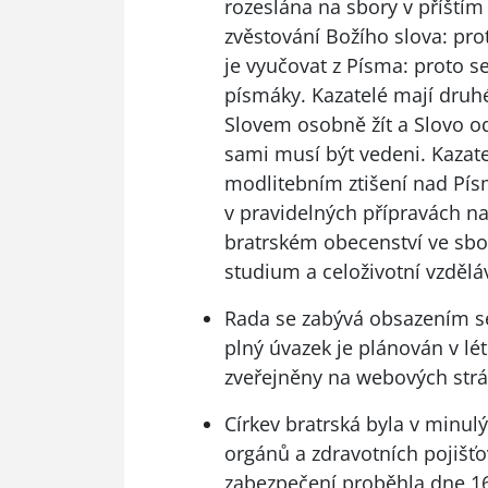
rozeslána na sbory v příštím 
zvěstování Božího slova: pr
je vyučovat z Písma: proto se
písmáky. Kazatelé mají druh
Slovem osobně žít a Slovo od
sami musí být vedeni. Kaza
modlitebním ztišení nad Pís
v pravidelných přípravách n
bratrském obecenství ve sbor
studium a celoživotní vzděl
Rada se zabývá obsazením se
plný úvazek je plánován v l
zveřejněny na webových strá
Církev bratrská byla v minul
orgánů a zdravotních pojišťo
zabezpečení proběhla dne 16. 