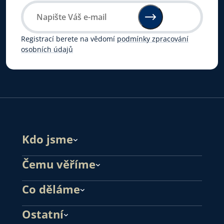
Registrací berete na vědomí
podmínky zpracování
osobních údajů
Kdo jsme
Čemu věříme
Co děláme
Ostatní