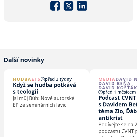
Další novinky
HUDBA
ETS
před 3 týdny
MÉDIA
DAVID 
DAVID BEŇA
Když se hudba potkává
DAVID KOŠŤÁ
s teologií
před 1 měsícem
Podcast CVNT
Jsi můj Bůh: Nové autorské
s Davidem Be
EP ze seminárních lavic
téma Zlo, Ďáb
antikrist
Podívejte se na 2
podcastu CVNT 