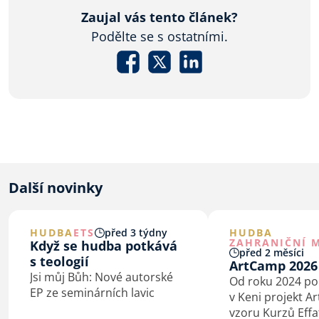
Zaujal vás tento článek?
Podělte se s ostatními.
Další novinky
HUDBA
ETS
před 3 týdny
HUDBA
ZAHRANIČNÍ M
Když se hudba potkává
před 2 měsíci
s teologií
ArtCamp 2026
Jsi můj Bůh: Nové autorské
Od roku 2024 p
EP ze seminárních lavic
v Keni projekt A
vzoru Kurzů Effa