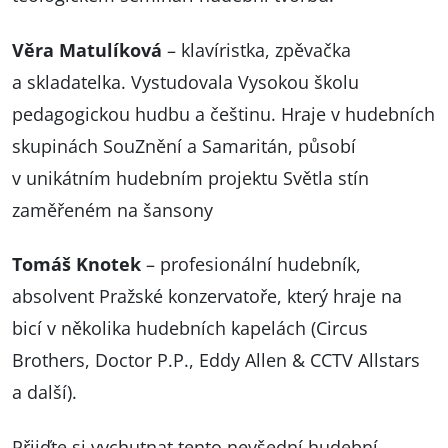
Věra Matulíková
– klavíristka, zpěvačka
a skladatelka. Vystudovala Vysokou školu
pedagogickou hudbu a češtinu. Hraje v hudebních
skupinách SouZnění a Samaritán, působí
v unikátním hudebním projektu Světla stín
zaměřeném na šansony
Tomáš Knotek
– profesionální hudebník,
absolvent Pražské konzervatoře, který hraje na
bicí v několika hudebních kapelách (Circus
Brothers, Doctor P.P., Eddy Allen & CCTV Allstars
a další).
Přijďte si vychutnat tento nevšední hudební