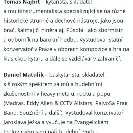
Tomáš Najbrt
– kytarista, skladatel
a multiinstrumentalista specializující se na různé
historické strunné a dechové nástroje, jako jsou
brač, šalmaj či niněra aj. Působil jako sbormistr
a odborník na barokní hudbu. Vystudoval Státní
konzervatoř v Praze v oborech kompozice a hra na
klasickou kytaru a dále se vzdělával v zahraničí.
Daniel Matulík
– baskytarista, skladatel,
s širokým spektrem zájmů a hudebními
zkušenostmi v heavy metalu, rocku a popu
(Madras, Eddy Allen & CCTV Allstars, RajvoSa Prag
Band, SouZnění a další). Vystudoval konzervatoř
Jaroslava Ježka a vyučuje na Evangelickém
teologickém semináři hudební tvorbu.