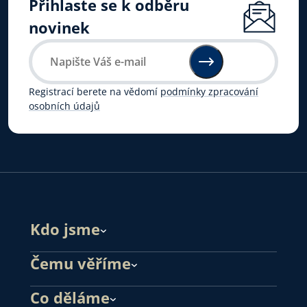
Přihlaste se k odběru
novinek
Registrací berete na vědomí
podmínky zpracování
osobních údajů
Kdo jsme
Čemu věříme
Co děláme