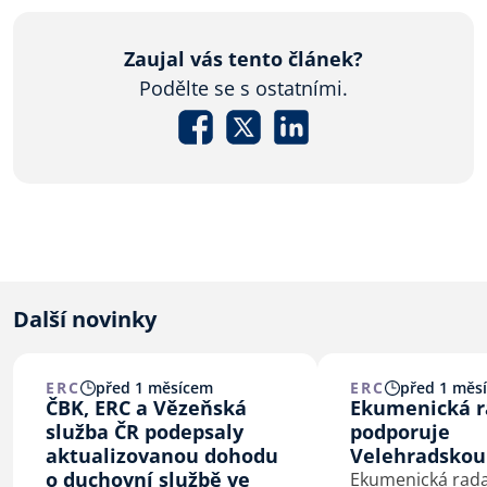
Zaujal vás tento článek?
Podělte se s ostatními.
Další novinky
ERC
před 1 měsícem
ERC
před 1 měs
ČBK, ERC a Vězeňská
Ekumenická ra
služba ČR podepsaly
podporuje
aktualizovanou dohodu
Velehradskou
o duchovní službě ve
Ekumenická rada 