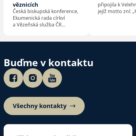
věznicích
připojila k Veleh
Česká biskupská konference,
jejíž motto zní: 
Ekumenická rada církví
co spojuje.“ Vel
a Vězeňská služba ČR
výzvu představi
podepsaly 4. 7. 2026 na
České biskupské
Velehradě aktualizovaný
Mons. Josef Nuzí
dohodu o duchovní službě
Dní dobré vůle 
ve věznicích.
4. 7. 2026.…
Buďme v kontaktu
Všechny kontakty