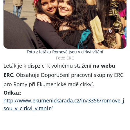
Foto z letáku Romové jsou v církvi vítáni
Foto: ERC
Leták je k dispzici k volnému stažení
na webu
ERC
. Obsahuje Doporučení pracovní skupiny ERC
pro Romy při Ekumenické radě církví.
Odkaz:
http://www.ekumenickarada.cz/in/3356/romove_j
sou_v_cirkvi_vitani