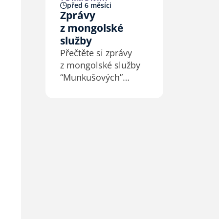
před 6 měsíci
Zprávy
z mongolské
služby
Přečtěte si zprávy
z mongolské služby
“Munkušových”
v listopadu a prosinci
2025.