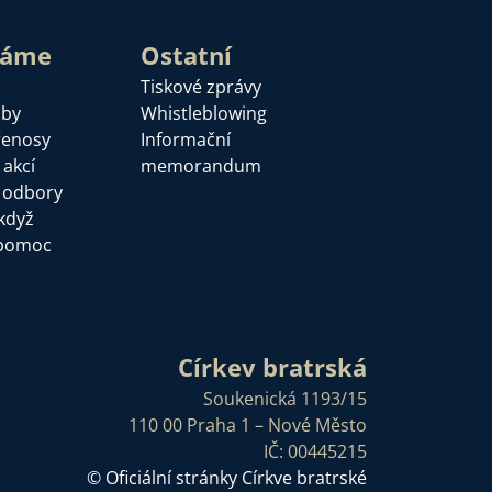
láme
Ostatní
Tiskové zprávy
žby
Whistleblowing
řenosy
Informační
 akcí
memorandum
a odbory
když
pomoc
Církev bratrská
Soukenická 1193/15
110 00 Praha 1 – Nové Město
IČ: 00445215
© Oficiální stránky Církve bratrské