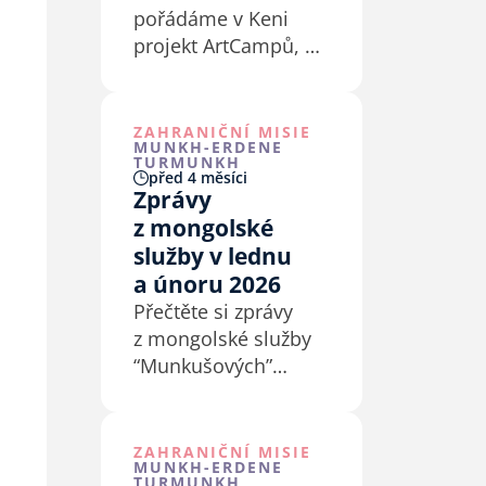
pořádáme v Keni
projekt ArtCampů, po
vzoru Kurzů Effathy
pro děti a mládež
v Litomyšli… jen
ZAHRANIČNÍ MISIE
MUNKH-ERDENE
trochu jinak, jelikož
TURMUNKH
před 4 měsíci
jsme jinde.
Zprávy
z mongolské
služby v lednu
a únoru 2026
Přečtěte si zprávy
z mongolské služby
“Munkušových”
v lednu a únoru
2026.
ZAHRANIČNÍ MISIE
MUNKH-ERDENE
TURMUNKH