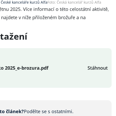
 České kanceláře kurzů Alfa
Foto: Česká kancelář kurzů Alfa
nu 2025. Více informací o této celostátní aktivitě,
najdete v níže přiloženém brožuře a na
tažení
o 2025_e-brozura.pdf
Stáhnout
nto článek?
Podělte se s ostatními.