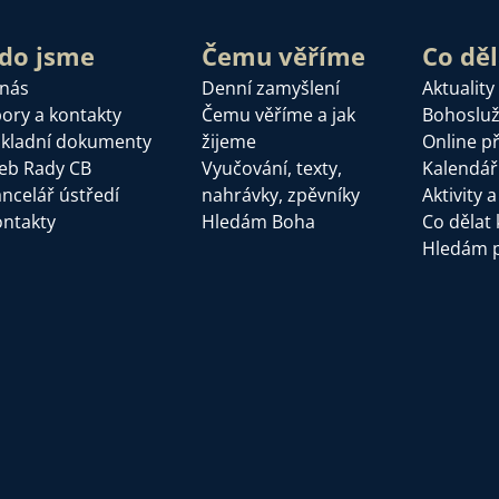
do jsme
Čemu věříme
Co dě
 nás
Denní zamyšlení
Aktuality
ory a kontakty
Čemu věříme a jak
Bohoslu
kladní dokumenty
žijeme
Online p
eb Rady CB
Vyučování, texty,
Kalendář
ncelář ústředí
nahrávky, zpěvníky
Aktivity 
ntakty
Hledám Boha
Co dělat 
Hledám 