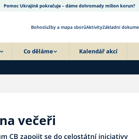
Pomoc Ukrajině pokračuje – dáme dohromady milion korun?
Bohoslužby a mapa sborů
Aktivity
Základní dokume
Co děláme
Kalendář akcí
na večeři
 CB zapojit se do celostátní iniciativy