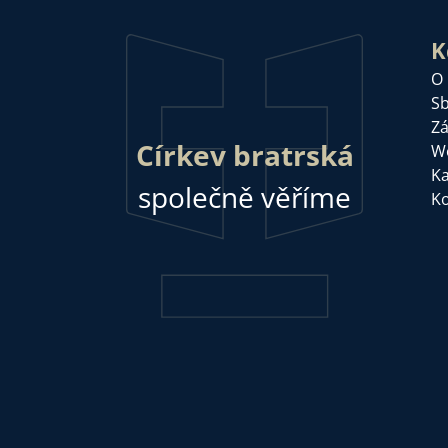
K
O
Sb
Zá
Církev bratrská
W
Ka
společně věříme
Ko