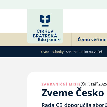
Kdo jsme
Čemu věříme
Úvod
Články
Zveme Česko na večeři
11. září 2025
ZAHRANIČNÍ MISIE
Zveme Česko 
Rada CB doporučila sborům