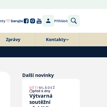
nty
Darujte
Přihlásit
Zprávy
Kontakty
Další novinky
DĚTI
MLÁDEŽ
před 6 dny
Výtvarná
soutěžní