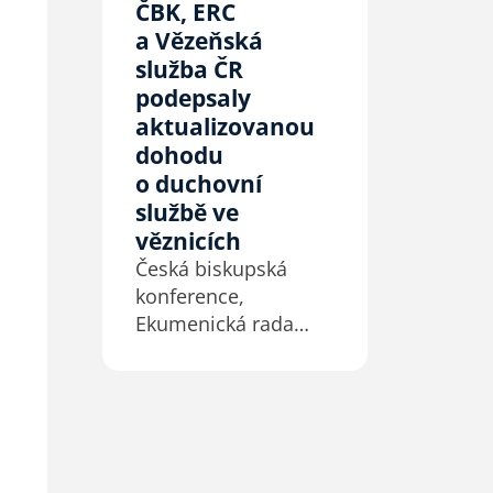
ČBK, ERC
stabilní život. Jeho
a Vězeňská
cílem je pomoci
lidem v bytové nouzi
služba ČR
získat důstojný
podepsaly
a bezpečný domov.
aktualizovanou
dohodu
o duchovní
službě ve
věznicích
Česká biskupská
konference,
Ekumenická rada
církví a Vězeňská
služba ČR podepsaly
4. 7. 2026 na
Velehradě
aktualizovaný
dohodu o duchovní