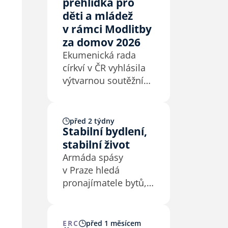
přehlídka pro
děti a mládež
v rámci Modlitby
za domov 2026
Ekumenická rada
církví v ČR vyhlásila
výtvarnou soutěžní
přehlídku pro děti
a mládež na téma
Bůh s námi.
před 2 týdny
Stabilní bydlení,
stabilní život
Armáda spásy
v Praze hledá
pronajímatele bytů,
kteří by se chtěli
zapojit do projektu
Stabilní bydlení,
ERC
před 1 měsícem