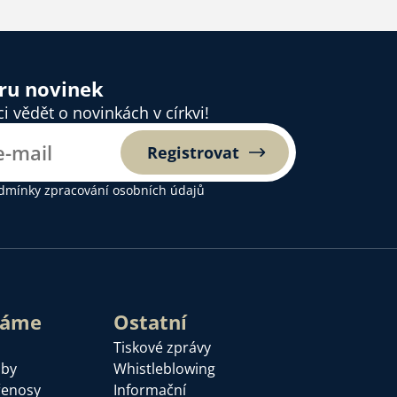
ěru novinek
 vědět o novinkách v církvi!
Registrovat
dmínky zpracování osobních údajů
láme
Ostatní
Tiskové zprávy
žby
Whistleblowing
řenosy
Informační