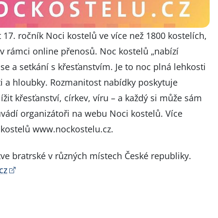
 17. ročník Noci kostelů ve více než 1800 kostelích,
v rámci online přenosů. Noc kostelů „nabízí
e a setkání s křesťanstvím. Je to noc plná lehkosti
ti a hloubky. Rozmanitost nabídky poskytuje
ížit křesťanství, církev, víru – a každý si může sám
, uvádí organizátoři na webu Noci kostelů. Více
 kostelů
www.nockostelu.cz
.
kve bratrské v různých místech České republiky.
cz