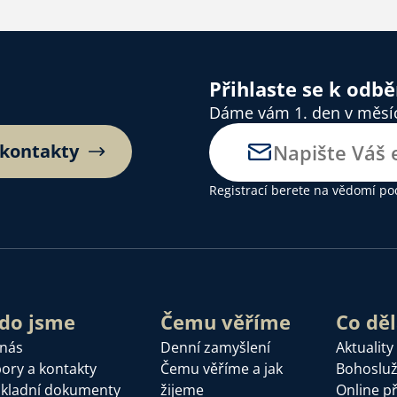
Přihlaste se k odb
Dáme vám 1. den v měsíci
 kontakty
Registrací berete na vědomí
po
do jsme
Čemu věříme
Co dě
 nás
Denní zamyšlení
Aktuality
ory a kontakty
Čemu věříme a jak
Bohoslu
kladní dokumenty
žijeme
Online p