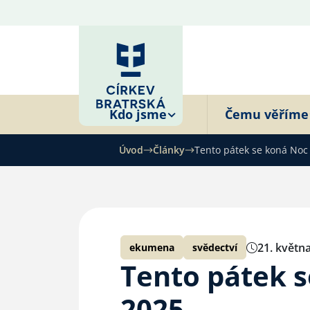
Kdo jsme
Čemu věříme
Úvod
Články
Tento pátek se koná Noc
21. květn
ekumena
svědectví
Tento pátek s
2025