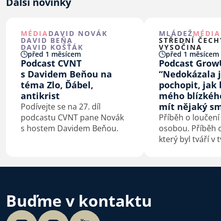
Další novinky
MÉDIA
DAVID NOVÁK
MLÁDEŽ
MÉDIA
DAVID BEŇA
STŘEDNÍ ČECH
DAVID KOŠŤÁK
VYSOČINA
před 1 měsícem
před 1 měsícem
Podcast CVNT
Podcast Grow
s Davidem Beňou na
“Nedokázala 
téma Zlo, Ďábel,
pochopit, jak 
antikrist
mého blízkéh
mít nějaký sm
Podívejte se na 27. díl
podcastu CVNT pane Novák
Příběh o loučení
s hostem Davidem Beňou.
osobou. Příběh o
který byl tváří v 
konfrontovaný s
sebou. Příběh o
kterého je smrt
začátek.
Buďme v kontaktu