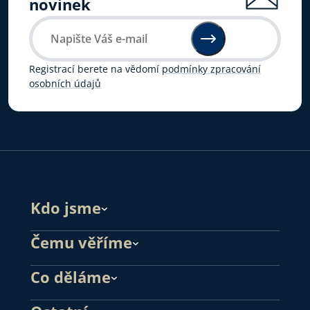
novinek
Registrací berete na vědomí
podmínky zpracování
osobních údajů
Kdo jsme
Čemu věříme
Co děláme