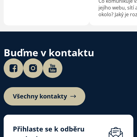
Co komunikuje vz
na téma Bůh s námi.
jejího webu, sítí
okolo? Jaký je ro
hraním v křesťa
a v hudební sku
doprovázející b
A proč Česko po
české autorské c
Buďme v kontaktu
Poslechněte si…
Všechny kontakty
Přihlaste se k odběru