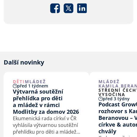
Další novinky
DĚTI
MLÁDEŽ
MLÁDEŽ
před 1 týdnem
KAMILA BERA
STŘEDNÍ ČECH
Výtvarná soutěžní
VYSOČINA
přehlídka pro děti
před 3 týdny
Podcast Grow
a mládež v rámci
rozhovor s K
Modlitby za domov 2026
Beranovou – V
Ekumenická rada církví v ČR
církve & auto
vyhlásila výtvarnou soutěžní
chvály
přehlídku pro děti a mládež