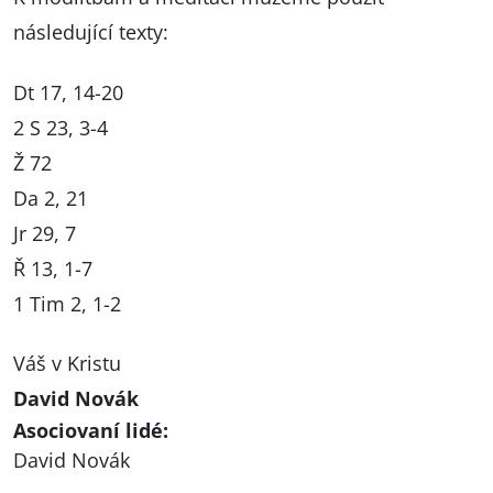
následující texty:
Dt 17, 14-20
2 S 23, 3-4
Ž 72
Da 2, 21
Jr 29, 7
Ř 13, 1-7
1 Tim 2, 1-2
Váš v Kristu
David Novák
Asociovaní lidé:
David Novák