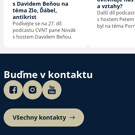
s Davidem Beňou na
a vztahy?
téma Zlo, Ďábel,
Další díl podcas
antikrist
s hostem Petem
Podívejte se na 27. díl
byl na téma Porn
podcastu CVNT pane Novák
ovlivňuje náš m
s hostem Davidem Beňou.
a vztahy?
Buďme v kontaktu
Všechny kontakty