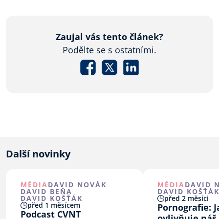
Zaujal vás tento článek?
Podělte se s ostatními.
Další novinky
MÉDIA
DAVID NOVÁK
MÉDIA
DAVID 
DAVID BEŇA
DAVID KOŠŤÁ
DAVID KOŠŤÁK
před 2 měsíci
před 1 měsícem
Pornografie: J
Podcast CVNT
ovlivňuje ná