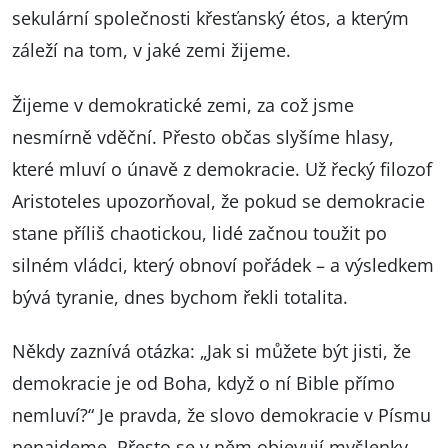
sekulární společnosti křesťanský étos, a kterým
záleží na tom, v jaké zemi žijeme.
Žijeme v demokratické zemi, za což jsme
nesmírně vděční. Přesto občas slyšíme hlasy,
které mluví o únavě z demokracie. Už řecký filozof
Aristoteles upozorňoval, že pokud se demokracie
stane příliš chaotickou, lidé začnou toužit po
silném vládci, který obnoví pořádek – a výsledkem
bývá tyranie, dnes bychom řekli totalita.
Někdy zaznívá otázka: „Jak si můžete být jisti, že
demokracie je od Boha, když o ní Bible přímo
nemluví?“ Je pravda, že slovo demokracie v Písmu
nenajdeme. Přesto se v něm objevují myšlenky,