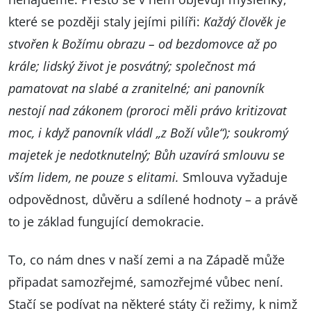
které se později staly jejími pilíři:
Každý člověk je
stvořen k Božímu obrazu – od bezdomovce až po
krále; lidský život je posvátný; společnost má
pamatovat na slabé a zranitelné; ani panovník
nestojí nad zákonem (proroci měli právo kritizovat
moc, i když panovník vládl „z Boží vůle“); soukromý
majetek je nedotknutelný; Bůh uzavírá smlouvu se
vším lidem, ne pouze s elitami.
Smlouva vyžaduje
odpovědnost, důvěru a sdílené hodnoty – a právě
to je základ fungující demokracie.
To, co nám dnes v naší zemi a na Západě může
připadat samozřejmé, samozřejmé vůbec není.
Stačí se podívat na některé státy či režimy, k nimž