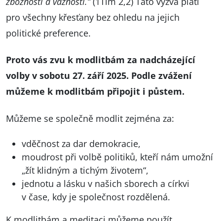
zbožnosti a vážnosti.“
(1Tim 2,2) Tato výzva platí
pro všechny křesťany bez ohledu na jejich
politické preference.
Proto vás zvu k modlitbám za nadcházející
volby v sobotu 27. září 2025. Podle zvážení
můžeme k modlitbám připojit i půstem.
Můžeme se společně modlit zejména za:
vděčnost za dar demokracie,
moudrost při volbě politiků, kteří nám umožní
„žít klidným a tichým životem“,
jednotu a lásku v našich sborech a církvi
v čase, kdy je společnost rozdělená.
K modlitbám a meditaci můžeme použít