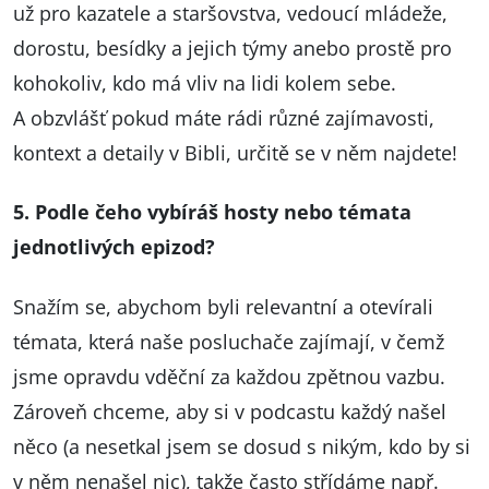
už pro kazatele a staršovstva, vedoucí mládeže,
dorostu, besídky a jejich týmy anebo prostě pro
kohokoliv, kdo má vliv na lidi kolem sebe.
A obzvlášť pokud máte rádi různé zajímavosti,
kontext a detaily v Bibli, určitě se v něm najdete!
5. Podle čeho vybíráš hosty nebo témata
jednotlivých epizod?
Snažím se, abychom byli relevantní a otevírali
témata, která naše posluchače zajímají, v čemž
jsme opravdu vděční za každou zpětnou vazbu.
Zároveň chceme, aby si v podcastu každý našel
něco (a nesetkal jsem se dosud s nikým, kdo by si
v něm nenašel nic), takže často střídáme např.