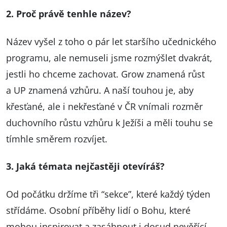
2. Proč právě tenhle název?
Název vyšel z toho o pár let staršího učednického
programu, ale nemuseli jsme rozmýšlet dvakrát,
jestli ho chceme zachovat. Grow znamená růst
a UP znamená vzhůru. A naší touhou je, aby
křesťané, ale i nekřesťané v ČR vnímali rozměr
duchovního růstu vzhůru k Ježíši a měli touhu se
tímhle směrem rozvíjet.
3. Jaká témata nejčastěji otevíráš?
Od počátku držíme tři “sekce”, které každý týden
střídáme. Osobní příběhy lidí o Bohu, které
mohou inspirovat a zasáhnout i dosud nevěřící