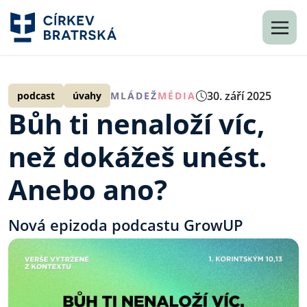
30. září 2025
podcast
úvahy
MLÁDEŽ
MÉDIA
Bůh ti nenaloží víc,
než dokážeš unést.
Anebo ano?
Nová epizoda podcastu GrowUP