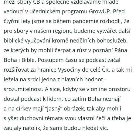
mezi sbory CB a společně vzděláváme mladé
vedoucí v učednickém programu GrowUP. Před
čtyřmi lety jsme se během pandemie rozhodli, že
pro sbory v našem regionu budeme vytvářet další
biblické vyučování kromě nedělních bohoslužeb,
ze kterých by mohli čerpat a růst v poznání Pána
Boha i Bible. Postupem času se podcast začal
rozšiřovat za hranice Vysočiny do celé ČR, a tak mi
ležela na srdci jedna z hlavních hodnot -
srozumitelnost. A sice, kdyby se v online prostoru
dostal podcast k lidem, co zatím Boha neznají
a na církev mají “jasný” obrázek, tak aby mohli
slyšet duchovní témata svou vlastní řečí a třeba je
zaujaly natolik, že sami budou hledat víc.