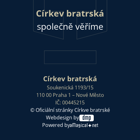
Církev bratrská
společně věříme
Církev bratrská
Soukenická 1193/15
110 00 Praha 1 – Nové Město
IČ: 00445215
© Oficiální stránky Církve bratrské
Webdesign by
Powered by