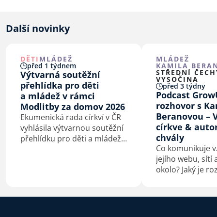
Další novinky
DĚTI
MLÁDEŽ
MLÁDEŽ
před 1 týdnem
KAMILA BERA
STŘEDNÍ ČECH
Výtvarná soutěžní
VYSOČINA
přehlídka pro děti
před 3 týdny
Podcast Grow
a mládež v rámci
rozhovor s K
Modlitby za domov 2026
Beranovou – V
Ekumenická rada církví v ČR
církve & auto
vyhlásila výtvarnou soutěžní
chvály
přehlídku pro děti a mládež
Co komunikuje vz
na téma Bůh s námi.
jejího webu, sítí
okolo? Jaký je ro
hraním v křesťa
a v hudební sku
doprovázející b
A proč Česko po