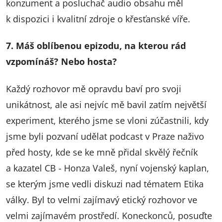
konzument a posluchač audio obsahu měl
k dispozici i kvalitní zdroje o křesťanské víře.
7. Máš oblíbenou epizodu, na kterou rád
vzpomínáš? Nebo hosta?
Každý rozhovor mě opravdu baví pro svoji
unikátnost, ale asi nejvíc mě bavil zatím největší
experiment, kterého jsme se vloni zúčastnili, kdy
jsme byli pozvaní udělat podcast v Praze naživo
před hosty, kde se ke mně přidal skvělý řečník
a kazatel CB - Honza Valeš, nyní vojenský kaplan,
se kterým jsme vedli diskuzi nad tématem Etika
války. Byl to velmi zajímavý etický rozhovor ve
velmi zajímavém prostředí. Koneckonců, posuďte