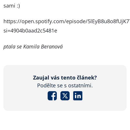
sami :)
https://open.spotify.com/episode/5lEyB8u8o8fUjK7
si=4904b0aad2c5481e
ptala se Kamila Beranová
Zaujal vás tento článek?
Podělte se s ostatními.