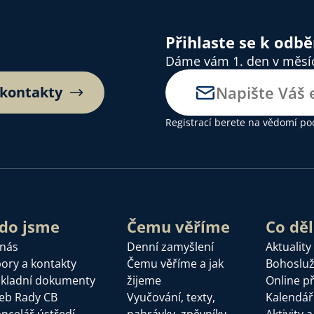
Přihlaste se k odb
Dáme vám 1. den v měsíci
 kontakty
Registrací berete na vědomí
po
do jsme
Čemu věříme
Co dě
 nás
Denní zamyšlení
Aktuality
ory a kontakty
Čemu věříme a jak
Bohoslu
kladní dokumenty
žijeme
Online p
eb Rady CB
Vyučování, texty,
Kalendář