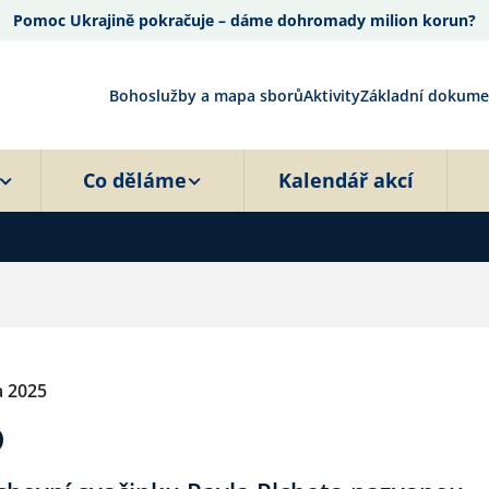
Pomoc Ukrajině pokračuje – dáme dohromady milion korun?
Bohoslužby a mapa sborů
Aktivity
Základní dokume
Co děláme
Kalendář akcí
na 2025
o