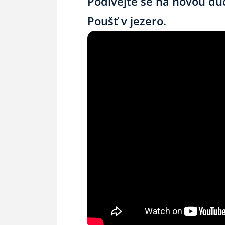
Podívejte se na novou du
Poušť v jezero.