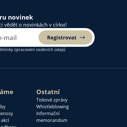
ěru novinek
 vědět o novinkách v církvi!
Registrovat
dmínky zpracování osobních údajů
láme
Ostatní
Tiskové zprávy
žby
Whistleblowing
řenosy
Informační
 akcí
memorandum