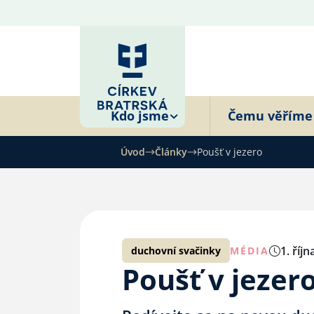
Kdo jsme
Čemu věříme
Úvod
Články
Poušť v jezero
1. říj
duchovní svačinky
MÉDIA
Poušť v jezer