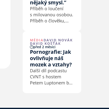
nějaký smysl.”
Příběh o loučení
s milovanou osobou.
Příběh o člověku,
který byl tváří v tvář
smrti konfrontovaný
sám se sebou.
MÉDIA
DAVID NOVÁK
DAVID KOŠŤÁK
Příběh o Bohu, pro
před 2 měsíci
kterého je smrt
Pornografie: Jak
pouze nový začátek.
ovlivňuje náš
mozek a vztahy?
Další díl podcastu
CVNT s hostem
Petem Luptonem byl
na téma Pornografie:
Jak ovlivňuje náš
mozek a vztahy?