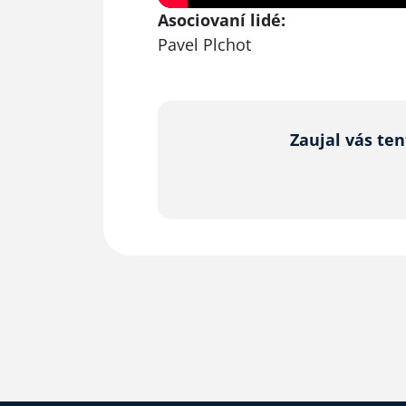
Asociovaní lidé:
Pavel Plchot
Zaujal vás te