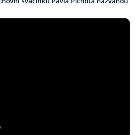
chovní svačinku Pavla Plchota nazvanou