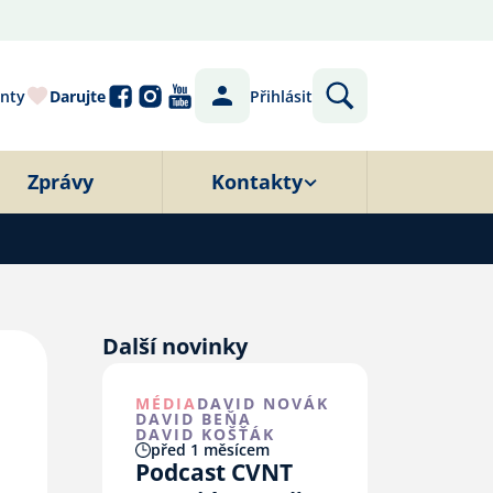
nty
Darujte
Přihlásit
Zprávy
Kontakty
Další novinky
MÉDIA
DAVID NOVÁK
DAVID BEŇA
DAVID KOŠŤÁK
před 1 měsícem
Podcast CVNT