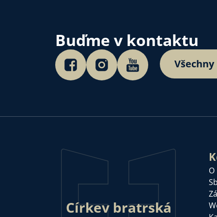
Buďme v kontaktu
Všechny
K
O
Sb
Zá
Církev bratrská
W