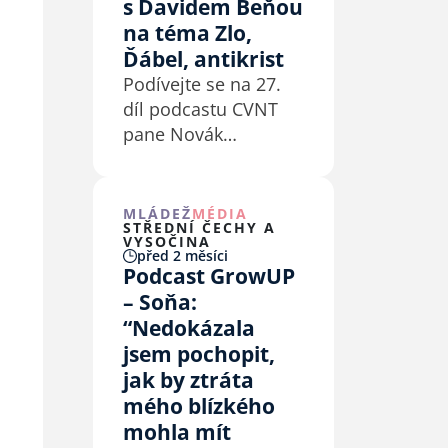
s Davidem Beňou
na téma Zlo,
Ďábel, antikrist
Podívejte se na 27.
díl podcastu CVNT
pane Novák
s hostem Davidem
Beňou.
MLÁDEŽ
MÉDIA
STŘEDNÍ ČECHY A
VYSOČINA
před 2 měsíci
Podcast GrowUP
– Soňa:
“Nedokázala
jsem pochopit,
jak by ztráta
mého blízkého
mohla mít