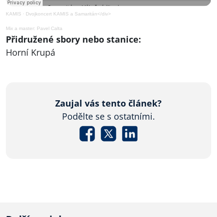
KAMIS
·
Dvojkoncert KAMIS a Samaritán
</div>
Mix a master: Pavel Calta
Přidružené sbory nebo stanice:
Horní Krupá
Zaujal vás tento článek?
Podělte se s ostatními.