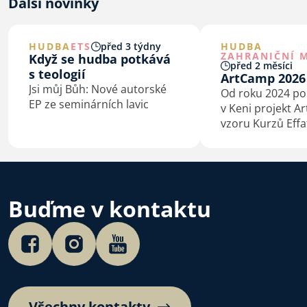
Další novinky
HUDBA
ETS
před 3 týdny
HUDBA
ZAHRANIČNÍ M
Když se hudba potkává
před 2 měsíci
s teologií
ArtCamp 2026
Jsi můj Bůh: Nové autorské
Od roku 2024 p
EP ze seminárních lavic
v Keni projekt A
vzoru Kurzů Effa
a mládež v Litom
trochu jinak, jel
jinde.
Buďme v kontaktu
Všechny kontakty