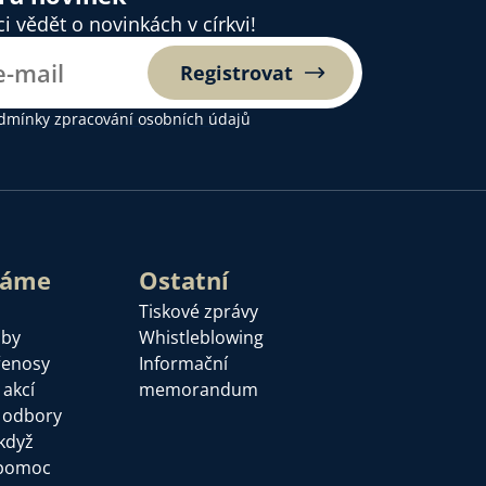
 vědět o novinkách v církvi!
Registrovat
dmínky zpracování osobních údajů
láme
Ostatní
Tiskové zprávy
žby
Whistleblowing
řenosy
Informační
 akcí
memorandum
a odbory
když
pomoc