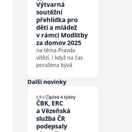
Výtvarná
soutěžní
přehlídka pro
děti a mládež
v rámci Modlitby
za domov 2025
na téma Pravda
vítězí, i když na čas
poražena bývá
Další novinky
ERC
před 4 týdny
ČBK, ERC
a Vězeňská
služba ČR
podepsaly