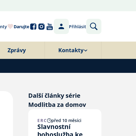
nty
Darujte
Přihlásit
Zprávy
Kontakty
Další články série
Modlitba za domov
ERC
před 10 měsíci
Slavnostní
bohoslužba ke