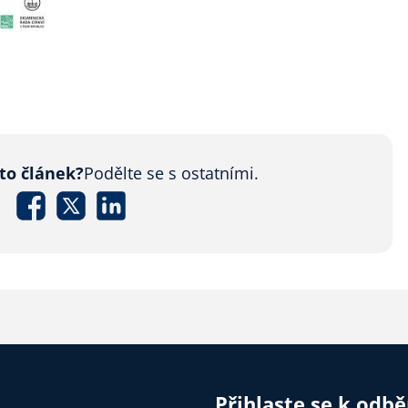
nto článek?
Podělte se s ostatními.
Přihlaste se k odb