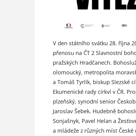
V den státního svátku 28. října 
přenosu na ČT 2 Slavnostní boh
pražských Hradčanech. Bohosluž
olomoucký, metropolita moravsk
a Tomáš Tyrlík, biskup Slezské 
Ekumenické rady církví v ČR. P
plzeňský, synodní senior Českobr
Jaroslav Šebek. Hudebně bohosl
Sonjašnyk, Pavel Helan a Žesťové
a mládeže z různých míst České r