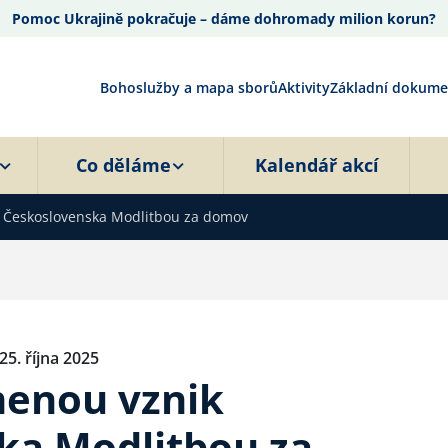
Pomoc Ukrajině pokračuje – dáme dohromady milion korun?
Bohoslužby a mapa sborů
Aktivity
Základní dokume
Co děláme
Kalendář akcí
k Československa Modlitbou za domov
25. října 2025
menou vznik
ka Modlitbou za