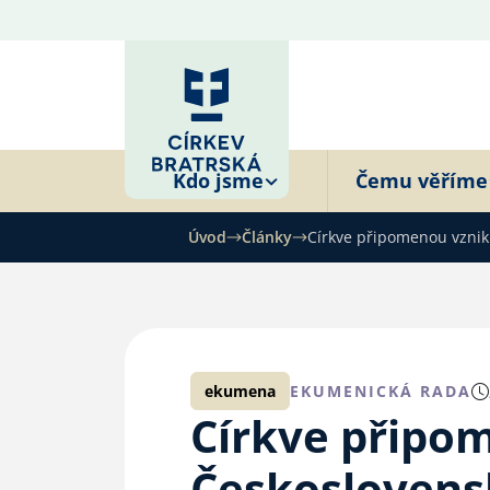
Kdo jsme
Čemu věříme
Úvod
Články
Církve připomenou vzni
ekumena
EKUMENICKÁ RADA
Církve připo
Českoslovens