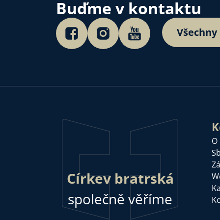
Buďme v kontaktu
Všechny
K
O
Sb
Zá
Církev bratrská
W
Ka
společně věříme
Ko