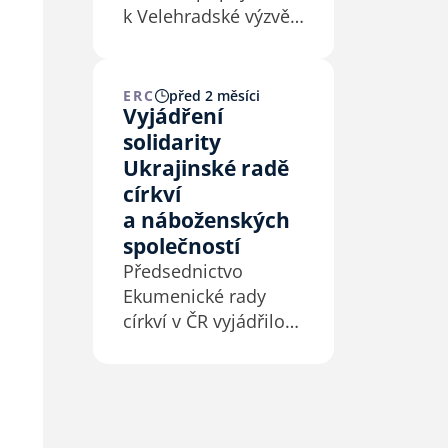
k Velehradské výzvě,
jejíž motto zní:
„Hledejme to, co
spojuje.“
ERC
před 2 měsíci
Vyjádření
Velehradskou výzvu
solidarity
představil předseda
České biskupské
Ukrajinské radě
konference Mons.
církví
Josef Nuzík v rámci
a náboženských
Dní dobré vůle na
společností
Velehradě 4. 7. 2026.
Předsednictvo
…
Ekumenické rady
církví v ČR vyjádřilo
solidaritu Ukrajinské
radě církví
a náboženských
společností.