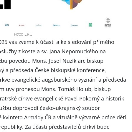
Foto: ERC
2025 vás zveme k účasti a ke sledování přímého
oslužby z kostela sv. Jana Nepomuckého na
bu povedou Mons. Josef Nuzík arcibiskup
ý a předseda České biskupské konference,
církve evangelické augsburského vyznání a předseda
romluvy pronesou Mons. Tomáš Holub, biskup
atrské církve evangelické Pavel Pokorný a historik
užbu doprovodí česko-ukrajinský soubor
 kvinteto Armády ČR a vizuálně výtvarné práce dětí
epubliky. Za účasti představitelů církví bude