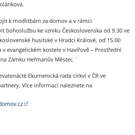
olánková.
pojit k modlitbám za domov a v rámci
t bohoslužbu ke vzniku Československa od 9.30 ve
oslovenské husitské v Hradci Králové, od 15.00
v evangelickém kostele v Havířově – Prostřední
u na Zámku Heřmanův Městec.¨
vatenácté Ekumenická rada církví v ČR ve
partnery. Více informací naleznete na
adomov.cz