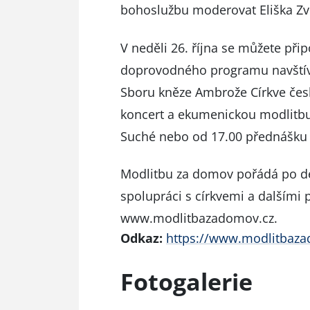
bohoslužbu moderovat Eliška Zv
V neděli 26. října se můžete při
doprovodného programu navštívi
Sboru kněze Ambrože Církve česk
koncert a ekumenickou modlitbu 
Suché nebo od 17.00 přednášk
Modlitbu za domov pořádá po de
spolupráci s církvemi a dalšími 
www.modlitbazadomov.cz
.
Odkaz:
https://www.modlitbaz
Fotogalerie