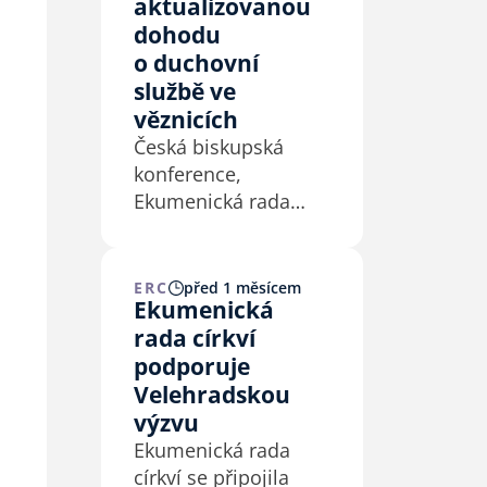
aktualizovanou
dohodu
o duchovní
službě ve
věznicích
Česká biskupská
konference,
Ekumenická rada
církví a Vězeňská
služba ČR podepsaly
4. 7. 2026 na
ERC
před 1 měsícem
Ekumenická
Velehradě
rada církví
aktualizovaný
dohodu o duchovní
podporuje
službě ve věznicích.
Velehradskou
výzvu
Ekumenická rada
církví se připojila