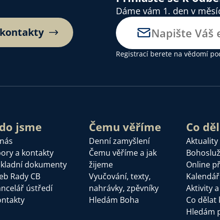
Dáme vám 1. den v měsíci
 kontakty
Registrací berete na vědomí
po
do jsme
Čemu věříme
Co dě
 nás
Denní zamyšlení
Aktuality
ory a kontakty
Čemu věříme a jak
Bohoslu
kladní dokumenty
žijeme
Online p
eb Rady CB
Vyučování, texty,
Kalendář
ncelář ústředí
nahrávky, zpěvníky
Aktivity 
ntakty
Hledám Boha
Co dělat 
Hledám 