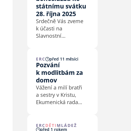
státnímu svátku
28. října 2025
Srdečně Vás zveme
k účasti na
Slavnostní
bohoslužbě ke
státnímu svátku
vzniku republiky.
ERC
před 11 měsíci
Pozvání
k modlitbám za
domov
Vážení a milí bratři
a sestry v Kristu,
Ekumenická rada
církví v ČR pořádá
Modlitbu za domov
už po devatenácté.
ERC
DĚTI
MLÁDEŽ
před 1 rokem