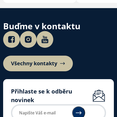
Andělský strom, České ruce
blízký… Je v pořá
pro Izrael a další. Přidej se!
nelíbí okolnosti 
kterých se právě
A zároveň…
Buďme v kontaktu
Všechny kontakty
Přihlaste se k odběru
novinek