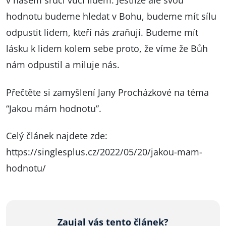
v našem srdci vůči lidem. Jestliže ale svou
hodnotu budeme hledat v Bohu, budeme mít sílu
odpustit lidem, kteří nás zraňují. Budeme mít
lásku k lidem kolem sebe proto, že víme že Bůh
nám odpustil a miluje nás.
Přečtěte si zamyšlení Jany Procházkové na téma
“Jakou mám hodnotu”.
Celý článek najdete zde:
https://singlesplus.cz/2022/05/20/jakou-mam-
hodnotu/
Zaujal vás tento článek?