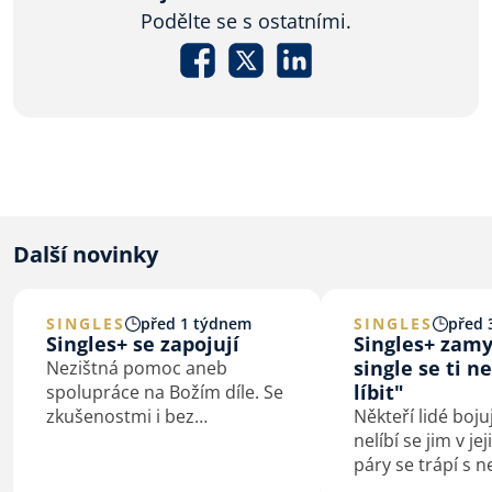
Podělte se s ostatními.
Další novinky
SINGLES
před 1 týdnem
SINGLES
před 
Singles+ se zapojují
Singles+ zamy
single se ti n
Nezištná pomoc aneb
líbit"
spolupráce na Božím díle. Se
zkušenostmi i bez
Někteří lidé boju
zkušeností. Singles+ se dali
nelíbí se jim v jej
Bohu i církvi k dispozici -
páry se trápí s n
brigády, misijní výjezdy,
mnoha lidem ze