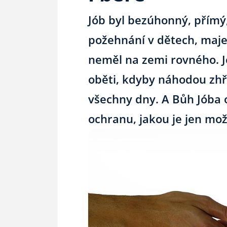
Jób byl bezúhonný, přímý,
požehnání v dětech, maje
neměl na zemi rovného. Jó
oběti, kdyby náhodou zhřeš
všechny dny. A Bůh Jóba o
ochranu, jakou je jen mož