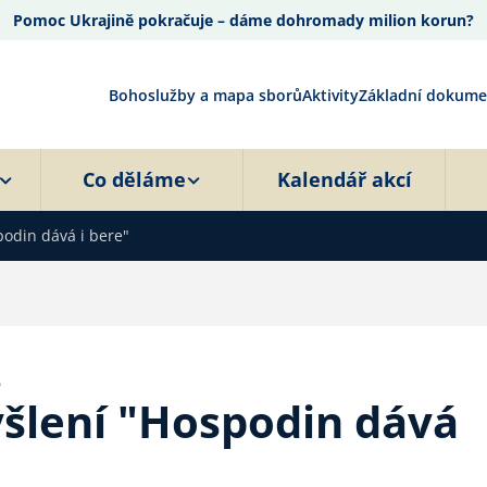
Pomoc Ukrajině pokračuje – dáme dohromady milion korun?
Bohoslužby a mapa sborů
Aktivity
Základní dokume
Co děláme
Kalendář akcí
podin dává i bere"
5
yšlení "Hospodin dává