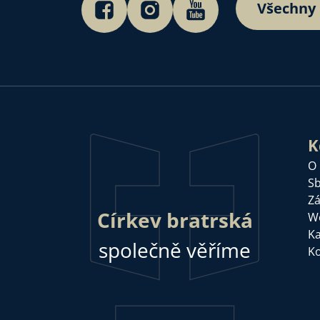
Všechny
K
O
Sb
Zá
Církev bratrská
W
Ka
společně věříme
Ko