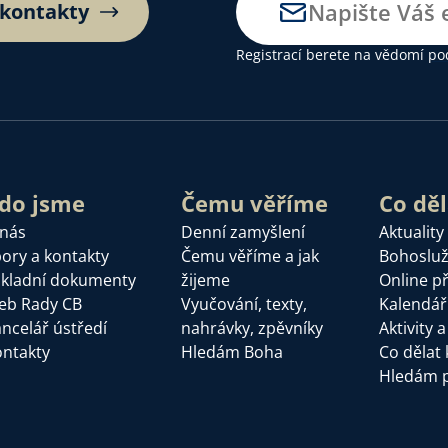
 kontakty
Registrací berete na vědomí
po
do jsme
Čemu věříme
Co dě
 nás
Denní zamyšlení
Aktuality
ory a kontakty
Čemu věříme a jak
Bohoslu
kladní dokumenty
žijeme
Online p
eb Rady CB
Vyučování, texty,
Kalendář
ncelář ústředí
nahrávky, zpěvníky
Aktivity 
ntakty
Hledám Boha
Co dělat 
Hledám 