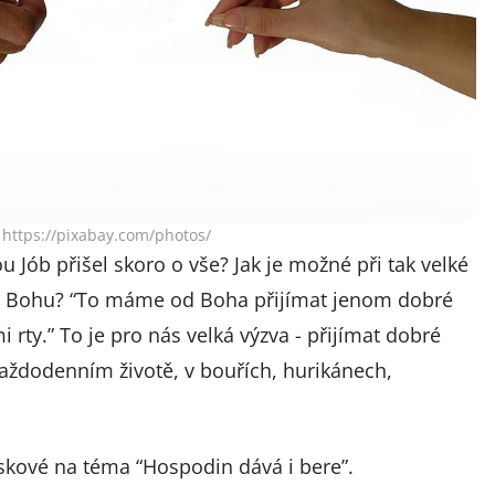
 https://pixabay.com/photos/
u Jób přišel skoro o vše? Jak je možné při tak velké
ečit Bohu? “To máme od Boha přijímat jenom dobré
mi rty.” To je pro nás velká výzva - přijímat dobré
 každodenním životě, v bouřích, hurikánech,
iskové na téma “Hospodin dává i bere”.