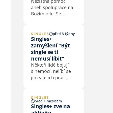
Nezištná pomoc
aneb spolupráce na
Božím díle. Se
zkušenostmi i bez
zkušeností. Singles+
se dali Bohu i církvi
SINGLES
před 3 týdny
Singles+
k dispozici - brigády,
zamyšlení "Být
misijní výjezdy,
Andělský strom,
single se ti
České ruce pro Izrael
nemusí líbit"
a další. Přidej se!
Někteří lidé bojují
s nemocí, nelíbí se
jim v jejich práci,
páry se trápí
s neplodností,
mnoha lidem zemřel
SINGLES
před 1 měsícem
někdo blízký… Je
Singles+ zve na
v pořádku, že se ti
aktivity