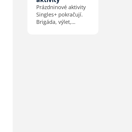
nelíbí okolnosti
Prázdninové aktivity
a situace, ve kterých
Singles+ pokračují.
se právě nacházíš!
Brigáda, výlet,
A zároveň…
cyklovýlet a další.
Hledáte povzbuzení
a prostor ke sdílení,
společným aktivitám
a budování
přátelství? Jste věřící
z protestantských
církví ve věku 25 až
55+ let?…