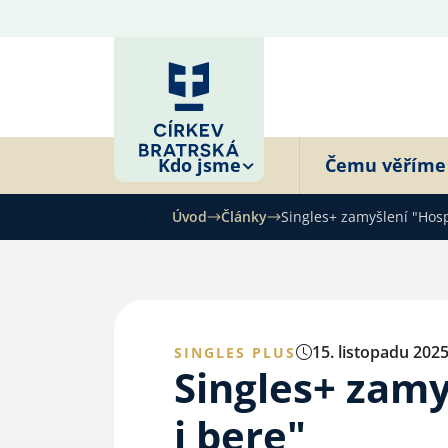
Kdo jsme
Čemu věříme
Úvod
Články
Singles+ zamyšlení "Hos
15. listopadu 202
SINGLES PLUS
Singles+ zam
i bere"