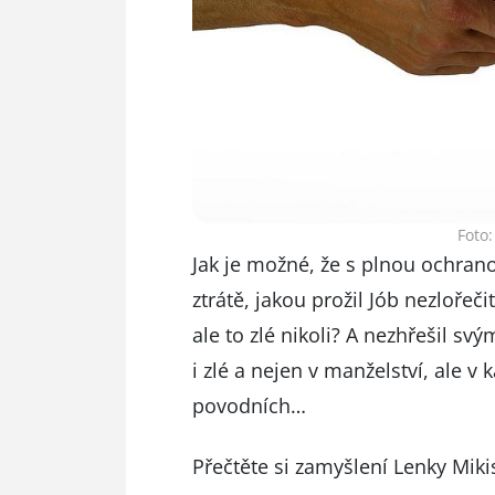
Foto:
Jak je možné, že s plnou ochrano
ztrátě, jakou prožil Jób nezloř
ale to zlé nikoli? A nezhřešil svý
i zlé a nejen v manželství, ale v
povodních…
Přečtěte si zamyšlení Lenky Mik