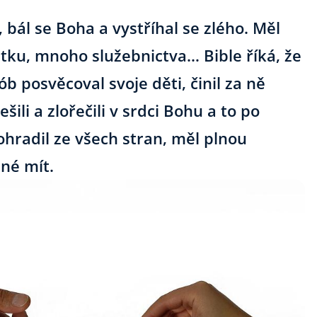
 bál se Boha a vystříhal se zlého. Měl
tku, mnoho služebnictva… Bible říká, že
b posvěcoval svoje děti, činil za ně
ili a zlořečili v srdci Bohu a to po
hradil ze všech stran, měl plnou
né mít.