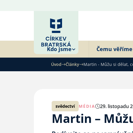
Kdo jsme
Čemu věříme
Úvod
Články
Martin - Můžu si dělat, c
29. listopadu 
svědectví
MÉDIA
Martin – Můžu 