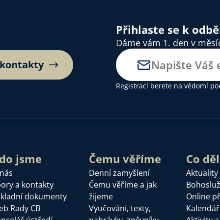
Přihlaste se k odb
Dáme vám 1. den v měsíci
 kontakty
Registrací berete na vědomí
po
do jsme
Čemu věříme
Co dě
 nás
Denní zamyšlení
Aktuality
ory a kontakty
Čemu věříme a jak
Bohoslu
kladní dokumenty
žijeme
Online p
eb Rady CB
Vyučování, texty,
Kalendář