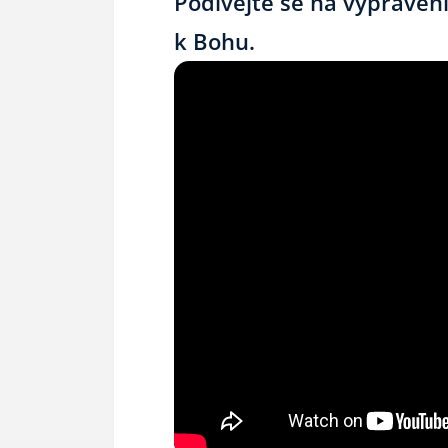
Podívejte se na vyprávěn
k Bohu.