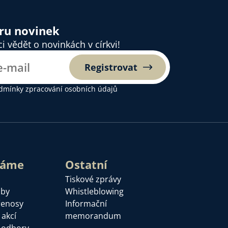
ěru novinek
 vědět o novinkách v církvi!
Registrovat
dmínky zpracování osobních údajů
láme
Ostatní
Tiskové zprávy
žby
Whistleblowing
řenosy
Informační
 akcí
memorandum