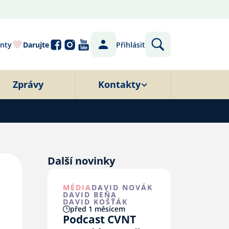
nty
Darujte
Přihlásit
Zprávy
Kontakty
Další novinky
MÉDIA
DAVID NOVÁK
DAVID BEŇA
DAVID KOŠŤÁK
před 1 měsícem
Podcast CVNT