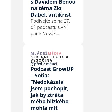
s Davidem Beňou
na téma Zlo,
Ďábel, antikrist
Podívejte se na 27.
díl podcastu CVNT
pane Novák
s hostem Davidem
Beňou.
MLÁDEŽ
MÉDIA
STŘEDNÍ ČECHY A
VYSOČINA
před 2 měsíci
Podcast GrowUP
– Soňa:
“Nedokázala
jsem pochopit,
jak by ztráta
mého blízkého
mohla mít