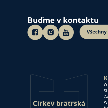
Buďme v kontaktu
Všechny
K
O
Sb
Zá
Církev bratrská
W