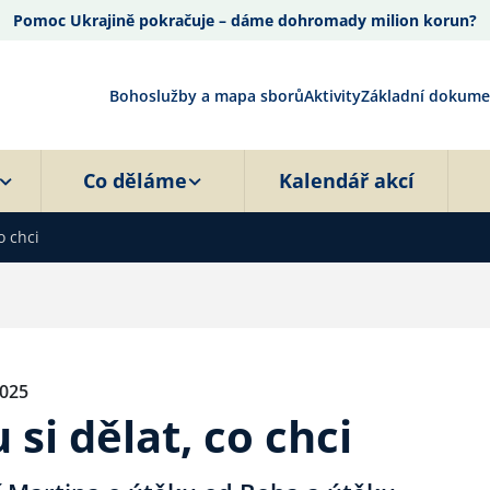
Pomoc Ukrajině pokračuje – dáme dohromady milion korun?
Bohoslužby a mapa sborů
Aktivity
Základní dokume
Co děláme
Kalendář akcí
o chci
2025
si dělat, co chci