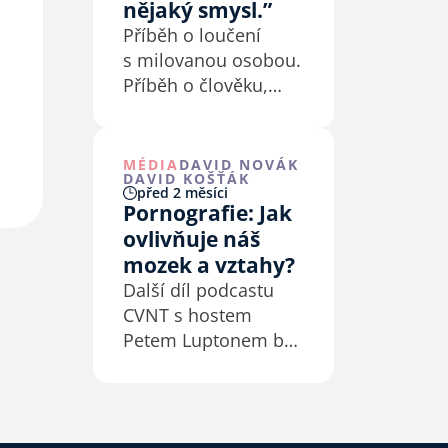
nějaký smysl.”
Příběh o loučení
s milovanou osobou.
Příběh o člověku,
který byl tváří v tvář
smrti konfrontovaný
sám se sebou.
MÉDIA
DAVID NOVÁK
DAVID KOŠŤÁK
Příběh o Bohu, pro
před 2 měsíci
kterého je smrt
Pornografie: Jak
pouze nový začátek.
ovlivňuje náš
mozek a vztahy?
Další díl podcastu
CVNT s hostem
Petem Luptonem byl
na téma Pornografie:
Jak ovlivňuje náš
mozek a vztahy?