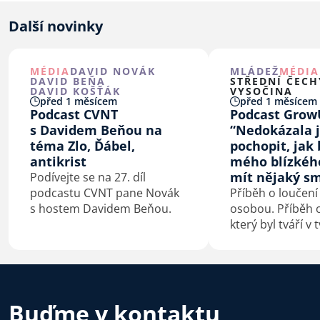
Další novinky
MÉDIA
DAVID NOVÁK
MLÁDEŽ
MÉDIA
DAVID BEŇA
STŘEDNÍ ČECH
DAVID KOŠŤÁK
VYSOČINA
před 1 měsícem
před 1 měsícem
Podcast CVNT
Podcast Grow
s Davidem Beňou na
“Nedokázala 
téma Zlo, Ďábel,
pochopit, jak 
antikrist
mého blízkéh
mít nějaký sm
Podívejte se na 27. díl
podcastu CVNT pane Novák
Příběh o loučení
s hostem Davidem Beňou.
osobou. Příběh o
který byl tváří v 
konfrontovaný s
sebou. Příběh o
kterého je smrt
začátek.
Buďme v kontaktu