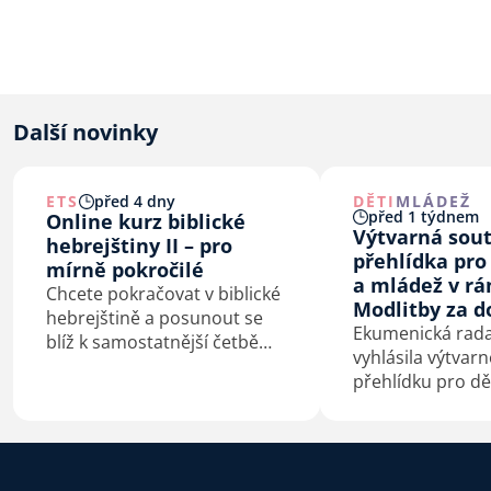
Další novinky
ETS
před 4 dny
DĚTI
MLÁDEŽ
před 1 týdnem
Online kurz biblické
Výtvarná sou
hebrejštiny II – pro
přehlídka pro
mírně pokročilé
a mládež v rá
Chcete pokračovat v biblické
Modlitby za 
hebrejštině a posunout se
Ekumenická rada 
blíž k samostatnější četbě
vyhlásila výtvar
původního textu? Od září
přehlídku pro dě
2026 otevírá ETS navazující
na téma Bůh s n
online kurz pro mírně
pokročilé.