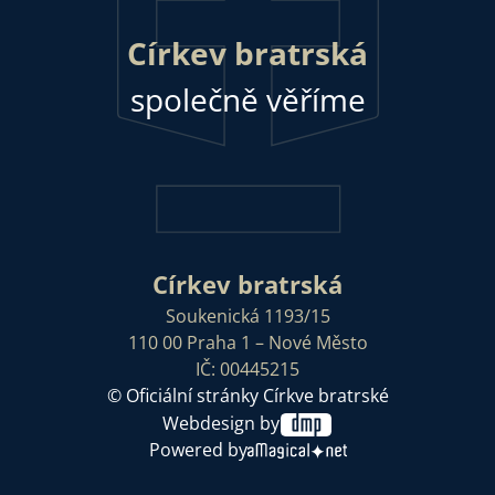
Církev bratrská
společně věříme
Církev bratrská
Soukenická 1193/15
110 00 Praha 1 – Nové Město
IČ: 00445215
© Oficiální stránky Církve bratrské
Webdesign by
Powered by