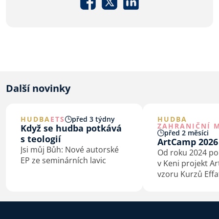
Další novinky
HUDBA
ETS
před 3 týdny
HUDBA
ZAHRANIČNÍ M
Když se hudba potkává
před 2 měsíci
s teologií
ArtCamp 2026
Jsi můj Bůh: Nové autorské
Od roku 2024 p
EP ze seminárních lavic
v Keni projekt A
vzoru Kurzů Effa
a mládež v Litom
trochu jinak, jel
jinde.