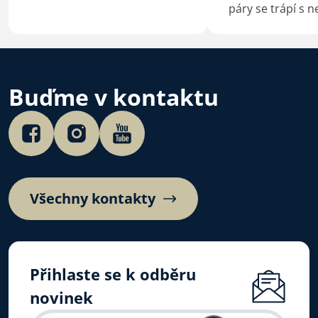
Bohu i církvi k dispozici -
páry se trápí s n
brigády, misijní výjezdy,
mnoha lidem ze
Andělský strom, České ruce
blízký… Je v pořá
pro Izrael a další. Přidej se!
nelíbí okolnosti 
kterých se právě
A zároveň…
Buďme v kontaktu
Všechny kontakty
Přihlaste se k odběru
novinek