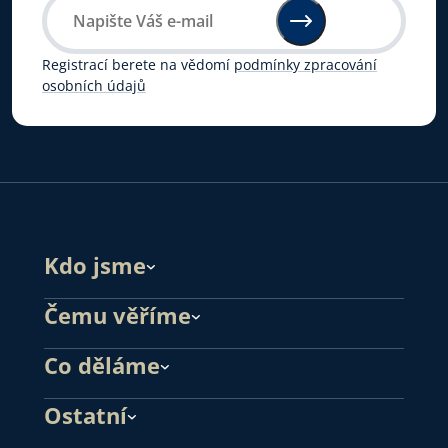
Registrací berete na vědomí
podmínky zpracování
osobních údajů
Kdo jsme
Čemu věříme
Co děláme
Ostatní