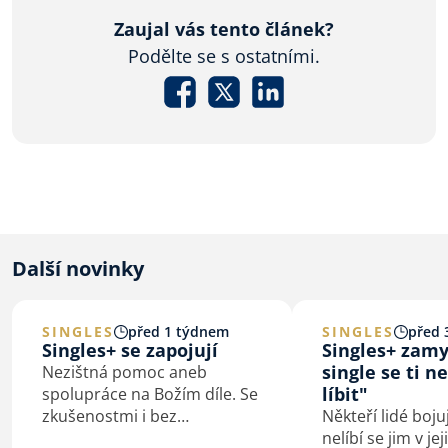
Zaujal vás tento článek?
Podělte se s ostatními.
Další novinky
SINGLES
před 1 týdnem
SINGLES
před 
Singles+ se zapojují
Singles+ zamy
single se ti n
Nezištná pomoc aneb
líbit"
spolupráce na Božím díle. Se
zkušenostmi i bez
Někteří lidé boju
zkušeností. Singles+ se dali
nelíbí se jim v jej