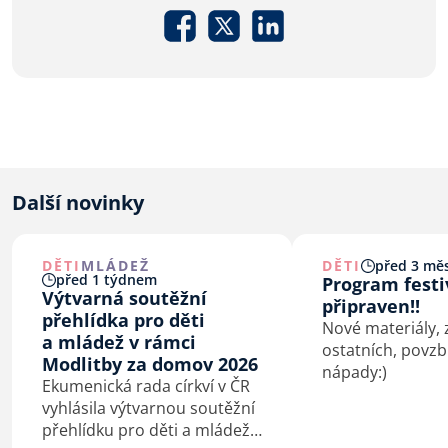
Další novinky
DĚTI
MLÁDEŽ
DĚTI
před 3 měs
před 1 týdnem
Program festi
Výtvarná soutěžní
připraven!!
přehlídka pro děti
Nové materiály, 
a mládež v rámci
ostatních, povzb
Modlitby za domov 2026
nápady:)
Ekumenická rada církví v ČR
vyhlásila výtvarnou soutěžní
přehlídku pro děti a mládež