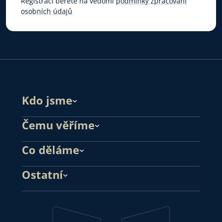
Registrací berete na vědomí
podmínky zpracování
osobních údajů
Kdo jsme
Čemu věříme
Co děláme
Ostatní