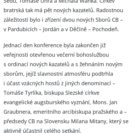
Šedu, Tomáše Uhra a Michala Waňka. Církev
bratrská tak má pět nových kazatelů. Radostnou
záležitostí bylo i zřízení dvou nových Sborů CB –
v Pardubicích – Jordán a v Děčíně – Pochodeň.
Jednací den konference byla zakončen již
veřejnosti otevřenou večerní bohoslužbou
s ordinací nových kazatelů a s žehnáním novým
sborům, jejíž slavnostní atmosféru podtrhla
i účast vzácných hostů z jiných denominací –
Tomáše Tyrlíka, biskupa Slezské církve
evangelické augsburského vyznání, Mons. Jan
Graubnera, emeritního arcibiskupa pražského a –
předsedy CB na Slovensku Milana Mitany, který se
aktivně účastnil celého setkání.