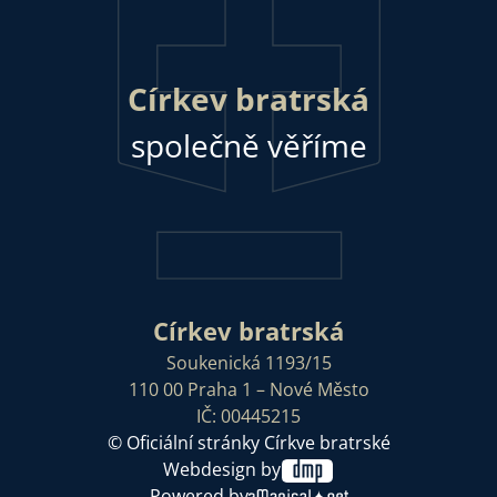
Církev bratrská
společně věříme
Církev bratrská
Soukenická 1193/15
110 00 Praha 1 – Nové Město
IČ: 00445215
© Oficiální stránky Církve bratrské
Webdesign by
Powered by