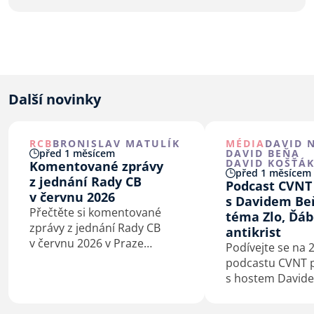
Další novinky
RCB
BRONISLAV MATULÍK
MÉDIA
DAVID 
před 1 měsícem
DAVID BEŇA
DAVID KOŠŤÁ
Komentované zprávy
před 1 měsícem
z jednání Rady CB
Podcast CVNT
v červnu 2026
s Davidem Be
Přečtěte si komentované
téma Zlo, Ďáb
zprávy z jednání Rady CB
antikrist
v červnu 2026 v Praze
Podívejte se na 2
a Kaštieľe Antonstál na
podcastu CVNT 
Slovensku.
s hostem David