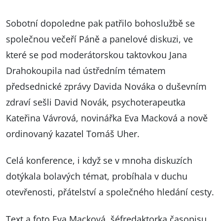
Sobotní dopoledne pak patřilo bohoslužbě se
společnou večeří Páně a panelové diskuzi, ve
které se pod moderátorskou taktovkou Jana
Drahokoupila nad ústředním tématem
předsednické zprávy Davida Nováka o duševním
zdraví sešli David Novák, psychoterapeutka
Kateřina Vávrová, novinářka Eva Macková a nově
ordinovaný kazatel Tomáš Uher.
Celá konference, i když se v mnoha diskuzích
dotýkala bolavých témat, probíhala v duchu
otevřenosti, přátelství a společného hledání cesty.
Text a foto Eva Macková, šéfredaktorka časopisu