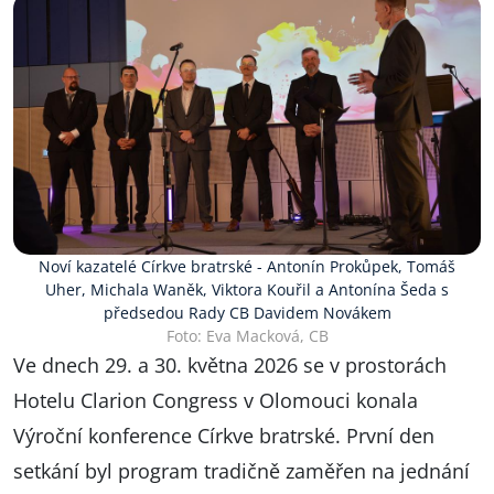
Noví kazatelé Církve bratrské - Antonín Prokůpek, Tomáš
Uher, Michala Waněk, Viktora Kouřil a Antonína Šeda s
předsedou Rady CB Davidem Novákem
Foto: Eva Macková, CB
Ve dnech 29. a 30. května 2026 se v prostorách
Hotelu Clarion Congress v Olomouci konala
Výroční konference Církve bratrské. První den
setkání byl program tradičně zaměřen na jednání