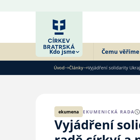
Kdo jsme
Čemu věříme
Úvod
Články
Vyjádření solidarity Ukr
ekumena
EKUMENICKÁ RADA
Vyjádření sol
radě církví a