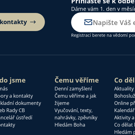
Přihlaste se k odb
Dáme vám 1. den v měsíci
 kontakty
Registrací berete na vědomí
po
do jsme
Čemu věříme
Co dě
 nás
Denní zamyšlení
Aktuality
ory a kontakty
Čemu věříme a jak
Bohoslu
kladní dokumenty
žijeme
Online p
eb Rady CB
Vyučování, texty,
Kalendář
ncelář ústředí
nahrávky, zpěvníky
Aktivity 
ntakty
Hledám Boha
Co dělat 
Hledám 