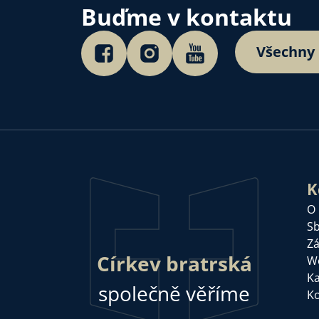
Buďme v kontaktu
Všechny
K
O
Sb
Zá
Církev bratrská
W
Ka
společně věříme
Ko