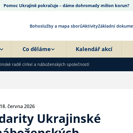
Pomoc Ukrajině pokračuje – dáme dohromady milion korun?
Bohoslužby a mapa sborů
Aktivity
Základní dokume
Co děláme
Kalendář akcí
ajinské radě církví a náboženských společností
18. června 2026
idarity Ukrajinské
 náboženských