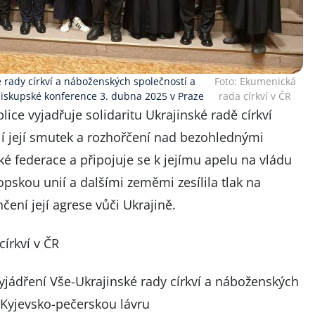
é rady církví a náboženských společností a
Foto: Ekumenická
biskupské konference 3. dubna 2025 v Praze
rada církví v ČR
lice vyjadřuje solidaritu
Ukrajinské radě církví
ílí její smutek a rozhořčení nad bezohlednými
é federace a připojuje se k jejímu apelu na vládu
opskou unií a dalšími zeměmi zesílila tlak na
čení její agrese vůči Ukrajině.
írkví v ČR
yjádření Vše-Ukrajinské rady církví a náboženských
 Kyjevsko-pečerskou lávru