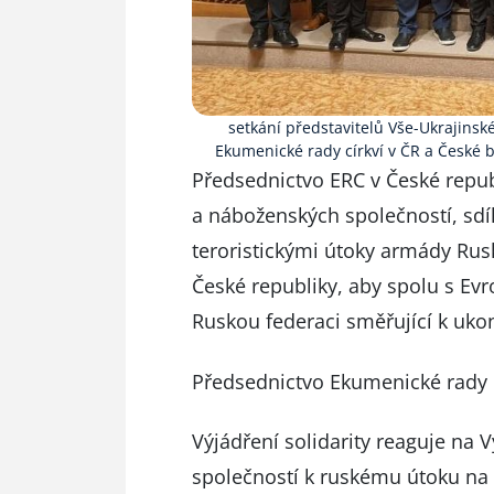
setkání představitelů Vše-Ukrajinsk
Ekumenické rady církví v ČR a České 
Předsednictvo ERC v České repub
a náboženských společností
, sd
teroristickými útoky armády Rusk
České republiky, aby spolu s Evr
Ruskou federaci směřující k ukon
Předsednictvo Ekumenické rady c
Výjádření solidarity reaguje na
V
společností k ruskému útoku na