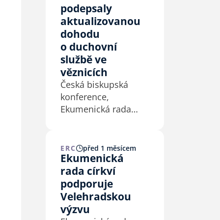
podepsaly
aktualizovanou
dohodu
o duchovní
službě ve
věznicích
Česká biskupská
konference,
Ekumenická rada
církví a Vězeňská
služba ČR podepsaly
4. 7. 2026 na
ERC
před 1 měsícem
Ekumenická
Velehradě
rada církví
aktualizovaný
dohodu o duchovní
podporuje
službě ve věznicích.
Velehradskou
výzvu