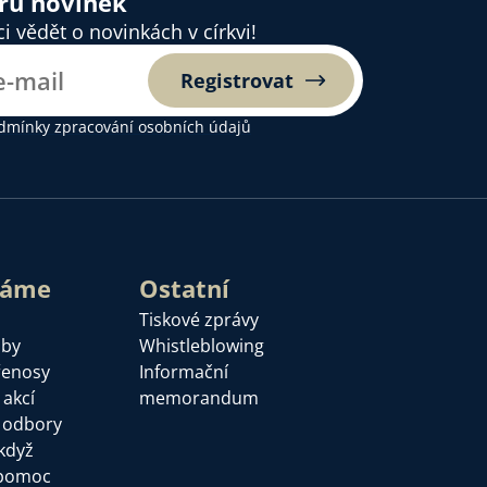
ěru novinek
 vědět o novinkách v církvi!
Registrovat
dmínky zpracování osobních údajů
láme
Ostatní
Tiskové zprávy
žby
Whistleblowing
řenosy
Informační
 akcí
memorandum
a odbory
když
pomoc