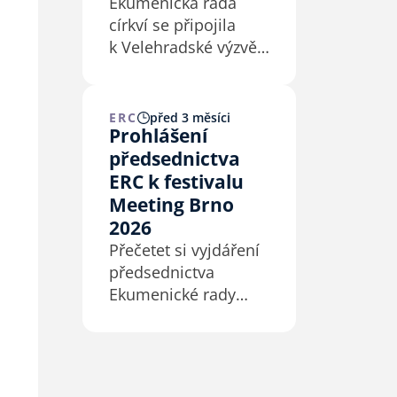
Ekumenická rada
církví se připojila
k Velehradské výzvě,
jejíž motto zní:
„Hledejme to, co
spojuje.“
ERC
před 3 měsíci
Prohlášení
Velehradskou výzvu
předsednictva
představil předseda
České biskupské
ERC k festivalu
konference Mons.
Meeting Brno
Josef Nuzík v rámci
2026
Dní dobré vůle na
Přečetet si vyjdáření
Velehradě 4. 7. 2026.
předsednictva
…
Ekumenické rady
církví k Festivalu
Meeting Brno 2026.