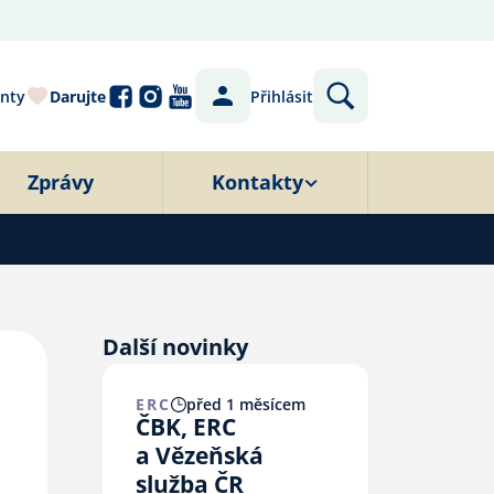
nty
Darujte
Přihlásit
Zprávy
Kontakty
Další novinky
ERC
před 1 měsícem
ČBK, ERC
a Vězeňská
služba ČR