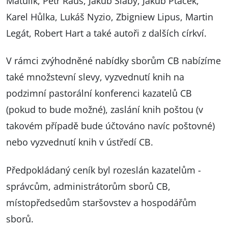
Matulík, Petr Raus, Jakub Slabý, Jakub Ptáček,
Karel Hůlka, Lukáš Nyzio, Zbigniew Lipus, Martin
Legát, Robert Hart a také autoři z dalších církví.
V rámci zvýhodněné nabídky sborům CB nabízíme
také množstevní slevy, vyzvednutí knih na
podzimní pastorální konferenci kazatelů CB
(pokud to bude možné), zaslání knih poštou (v
takovém případě bude účtováno navíc poštovné)
nebo vyzvednutí knih v ústředí CB.
Předpokládaný ceník byl rozeslán kazatelům -
správcům, administrátorům sborů CB,
místopředsedům staršovstev a hospodářům
sborů.