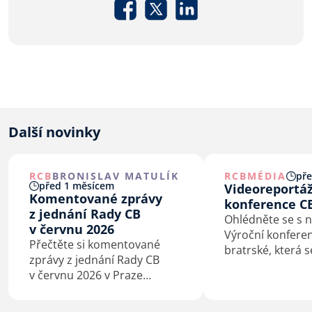
Další novinky
RCB
BRONISLAV MATULÍK
RCB
MÉDIA
pře
před 1 měsícem
Videoreportáž
Komentované zprávy
konference C
z jednání Rady CB
Ohlédněte se s 
v červnu 2026
Výroční konferen
Přečtěte si komentované
bratrské, která 
zprávy z jednání Rady CB
29. a 30. května 
v červnu 2026 v Praze
uskutečnila v o
a Kaštieľe Antonstál na
Hotelu Clarion. 
Slovensku.
ročník přinesl ne