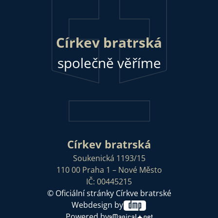
Církev bratrská
společně věříme
Církev bratrská
Soukenická 1193/15
110 00 Praha 1 – Nové Město
IČ: 00445215
© Oficiální stránky Církve bratrské
Webdesign by
Powered by