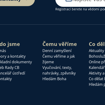
Registrací berete na vědomí
po
do jsme
Čemu věříme
Co dě
 nás
Denní zamyšlení
Aktuality
ory a kontakty
Čemu věříme a jak
Bohoslu
kladní dokumenty
žijeme
Online p
eb Rady CB
Vyučování, texty,
Kalendář
ncelář ústředí
nahrávky, zpěvníky
Aktivity 
ntakty
Hledám Boha
Co dělat 
Hledám 