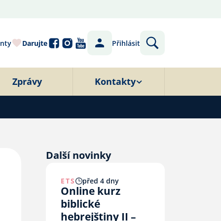
nty
Darujte
Přihlásit
Zprávy
Kontakty
Další novinky
ETS
před 4 dny
Online kurz
biblické
hebrejštiny II –