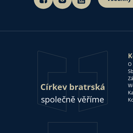
K
O
Sb
Zá
Církev bratrská
W
Ka
společně věříme
Ko