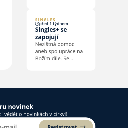
přehlídku pro děti
a mládež na téma
Bůh s námi.
SINGLES
před 1 týdnem
Singles+ se
zapojují
Nezištná pomoc
aneb spolupráce na
Božím díle. Se
zkušenostmi i bez
zkušeností. Singles+
se dali Bohu i církvi
k dispozici - brigády,
misijní výjezdy,
Andělský strom,
ěru novinek
České ruce pro Izrael
 vědět o novinkách v církvi!
a další. Přidej se!
Registrovat