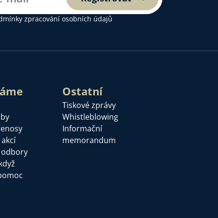
dmínky zpracování osobních údajů
láme
Ostatní
Tiskové zprávy
žby
Whistleblowing
řenosy
Informační
 akcí
memorandum
a odbory
když
pomoc