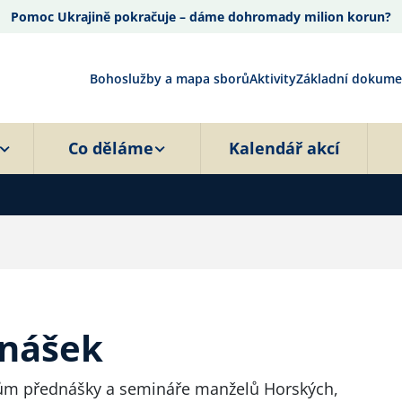
Pomoc Ukrajině pokračuje – dáme dohromady milion korun?
Bohoslužby a mapa sborů
Aktivity
Základní dokume
Co děláme
Kalendář akcí
dnášek
ům přednášky a semináře manželů Horských,