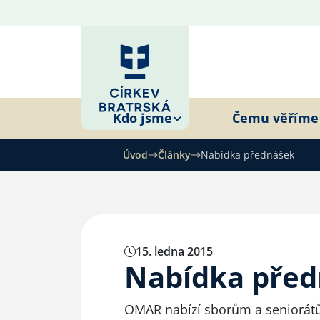
Kdo jsme
Čemu věříme
Úvod
Články
Nabídka přednášek
15. ledna 2015
Nabídka pře
OMAR
nabízí sborům a seniorát