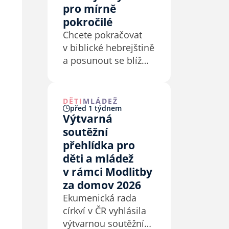
pro mírně
pokročilé
Chcete pokračovat
v biblické hebrejštině
a posunout se blíž
k samostatnější
četbě původního
textu? Od září 2026
DĚTI
MLÁDEŽ
před 1 týdnem
otevírá ETS navazující
Výtvarná
online kurz pro
soutěžní
mírně pokročilé.
přehlídka pro
děti a mládež
v rámci Modlitby
za domov 2026
Ekumenická rada
církví v ČR vyhlásila
výtvarnou soutěžní