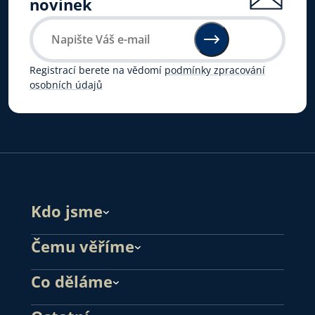
novinek
Registrací berete na vědomí
podmínky zpracování
osobních údajů
Kdo jsme
Čemu věříme
Co děláme