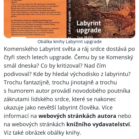
Obálka knihy Labyrint upgrade
Komenského Labyrint světa a ráj srdce dostává po
čtyři stech letech upgrade. Čemu by se Komenský
smál dneska? Co by kritizoval? Nad čím
podivoval? Kde by hledal východisko z labyrintu?
Trochu fantazijně, trochu jinotajně a trochu
s humorem autor provádí novodobého poutníka
zákrutami lidského srdce, které se nakonec
ukazuje jako nevětší labyrint člověka. Více
informací na
webových stránkách autora
nebo
na webových stránkách
knižního vydavatelství
.
Viz také obrázek obálky knihy.