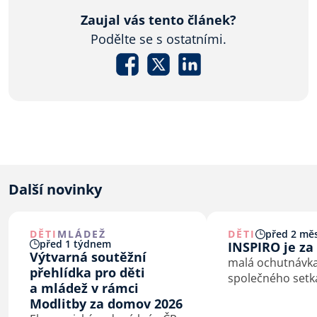
Zaujal vás tento článek?
Podělte se s ostatními.
Další novinky
DĚTI
MLÁDEŽ
DĚTI
před 2 měs
před 1 týdnem
INSPIRO je za
Výtvarná soutěžní
malá ochutnávka
přehlídka pro děti
společného setk
a mládež v rámci
Modlitby za domov 2026