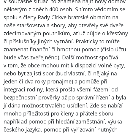
V současné situaci to znamená najít nový domov
některým z oněch 400 osob. S tímto vědomím se
spolu s členy Rady Církve bratrské obracím na
naše staršovstva a sbory, aby otevřely své dveře
zdecimovaným poutníkům, ať už půjde o křesťany
či příslušníky jiných vyznání. Prakticky to může
znamenat finanční či hmotnou pomoc (číslo účtu
bude včas zveřejněno). Další možnost spočívá
v tom, že obce mohou mít k dispozici volné byty,
nebo byt zajistí sbor (buď vlastní, či nějaký na
jeden či dva roky pronajme) a pomůže při
integraci rodiny, která prošla všemi fázemi od
bezpečnostní prověrky až po správní řízení a byla
jí dána možnost trvalého usídlení. Zde se nabízí
mnoho příležitostí pro členy a přátele sboru –
například pomoc při hledání zaměstnání, výuka
českého jazyka, pomoc při vyřizování nutných