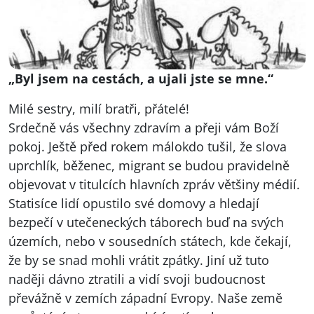
„Byl jsem na cestách, a ujali jste se mne.“
Milé sestry, milí bratři, přátelé!
Srdečně vás všechny zdravím a přeji vám Boží
pokoj. Ještě před rokem málokdo tušil, že slova
uprchlík, běženec, migrant se budou pravidelně
objevovat v titulcích hlavních zpráv většiny médií.
Statisíce lidí opustilo své domovy a hledají
bezpečí v utečeneckých táborech buď na svých
územích, nebo v sousedních státech, kde čekají,
že by se snad mohli vrátit zpátky. Jiní už tuto
naději dávno ztratili a vidí svoji budoucnost
převážně v zemích západní Evropy. Naše země