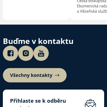
Stabilní bydlení, stabilní
Česká biskupská
život. Jeho cílem je pomoci
Ekumenická rada 
lidem v bytové nouzi získat
a Vězeňská služ
důstojný a bezpečný domov.
podepsaly 4. 7. 
Velehradě aktua
dohodu o duchov
ve věznicích.
Buďme v kontaktu
Všechny kontakty
Přihlaste se k odběru