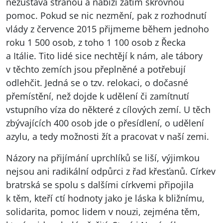
nezůstává stranou a nabízí zatím skrovnou
pomoc. Pokud se nic nezmění, pak z rozhodnutí
vlády z července 2015 přijmeme během jednoho
roku 1 500 osob, z toho 1 100 osob z Řecka
a Itálie. Tito lidé sice nechtějí k nám, ale tábory
v těchto zemích jsou přeplněné a potřebují
odlehčit. Jedná se o tzv. relokaci, o dočasné
přemístění, než dojde k udělení či zamítnutí
vstupního víza do některé z cílových zemí. U těch
zbývajících 400 osob jde o přesídlení, o udělení
azylu, a tedy možnosti žít a pracovat v naší zemi.
Názory na přijímání uprchlíků se liší, výjimkou
nejsou ani radikální odpůrci z řad křesťanů. Církev
bratrská se spolu s dalšími církvemi připojila
k těm, kteří ctí hodnoty jako je láska k bližnímu,
solidarita, pomoc lidem v nouzi, zejména těm,