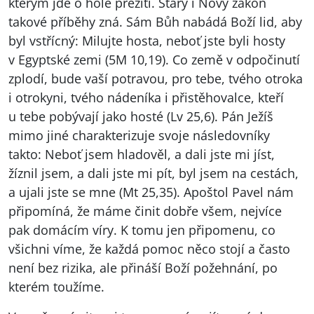
kterým jde o holé přežití. Starý i Nový zákon
takové příběhy zná. Sám Bůh nabádá Boží lid, aby
byl vstřícný: Milujte hosta, neboť jste byli hosty
v Egyptské zemi (5M 10,19). Co země v odpočinutí
zplodí, bude vaší potravou, pro tebe, tvého otroka
i otrokyni, tvého nádeníka i přistěhovalce, kteří
u tebe pobývají jako hosté (Lv 25,6). Pán Ježíš
mimo jiné charakterizuje svoje následovníky
takto: Neboť jsem hladověl, a dali jste mi jíst,
žíznil jsem, a dali jste mi pít, byl jsem na cestách,
a ujali jste se mne (Mt 25,35). Apoštol Pavel nám
připomíná, že máme činit dobře všem, nejvíce
pak domácím víry. K tomu jen připomenu, co
všichni víme, že každá pomoc něco stojí a často
není bez rizika, ale přináší Boží požehnání, po
kterém toužíme.