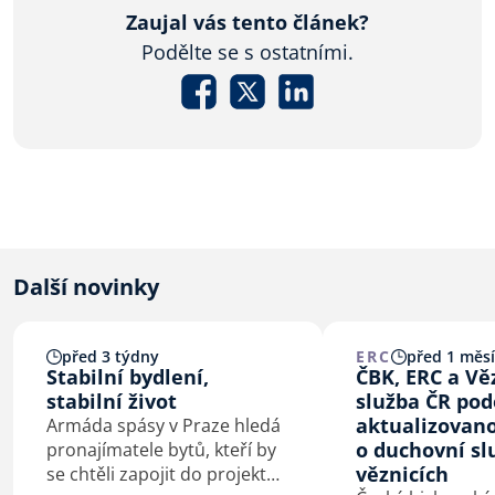
Zaujal vás tento článek?
Podělte se s ostatními.
Další novinky
před 3 týdny
ERC
před 1 měs
Stabilní bydlení,
ČBK, ERC a V
stabilní život
služba ČR pod
aktualizovan
Armáda spásy v Praze hledá
o duchovní sl
pronajímatele bytů, kteří by
věznicích
se chtěli zapojit do projektu