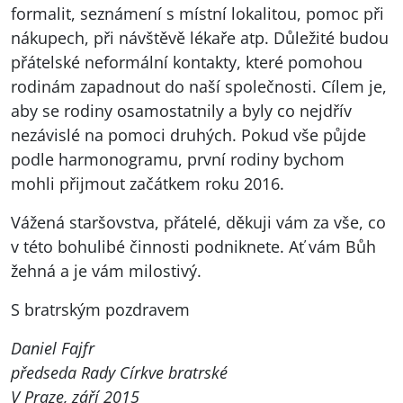
formalit, seznámení s místní lokalitou, pomoc při
nákupech, při návštěvě lékaře atp. Důležité budou
přátelské neformální kontakty, které pomohou
rodinám zapadnout do naší společnosti. Cílem je,
aby se rodiny osamostatnily a byly co nejdřív
nezávislé na pomoci druhých. Pokud vše půjde
podle harmonogramu, první rodiny bychom
mohli přijmout začátkem roku 2016.
Vážená staršovstva, přátelé, děkuji vám za vše, co
v této bohulibé činnosti podniknete. Ať vám Bůh
žehná a je vám milostivý.
S bratrským pozdravem
Daniel Fajfr
předseda Rady Církve bratrské
V Praze, září 2015