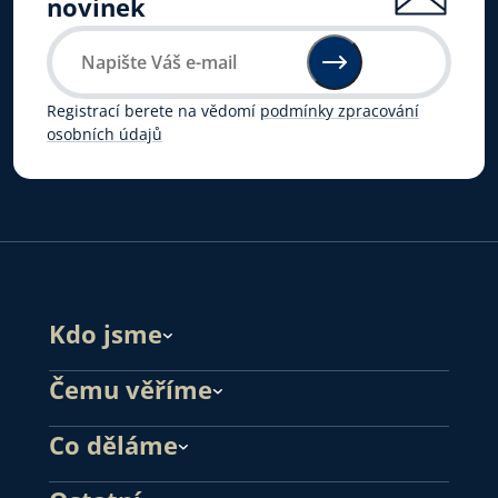
novinek
Registrací berete na vědomí
podmínky zpracování
osobních údajů
Kdo jsme
Čemu věříme
Co děláme