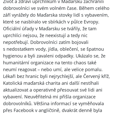
Život a zdraví uprchlíkům v Maďarsku zachránili
dobrovolníci ve svém volném čase. Během celého
září vyrážely do Maďarska stovky lidí s vybavením,
které se nasbíralo ve sbírkách v půlce Evropy.
Oficiální úřady v Maďarsku se tvářily, že tam
uprchlíci nejsou, že neexistují a tedy nic
nepotřebují. Dobrovolníci zatím bojovali
s nedostatkem vody, jídla, oblečení, se špatnou
hygienou a byli zavaleni odpadky. Ukázalo se, že
humanitární organizace na tento chaos také
neumí reagovat – nebo umí, ale velice pomalu.
Lékaři bez hranic byli nejrychlejší, ale Červený kříž,
Katolická maďarská charita ani další nestíhali
aktualizovat a operativně přesouvat své lidi ani
vybavení. Neuvěřitelná mi přišla organizace
dobrovolníků. Většina informací se vyměňovala
přes Facebook v angličtině, dvakrát denně byla