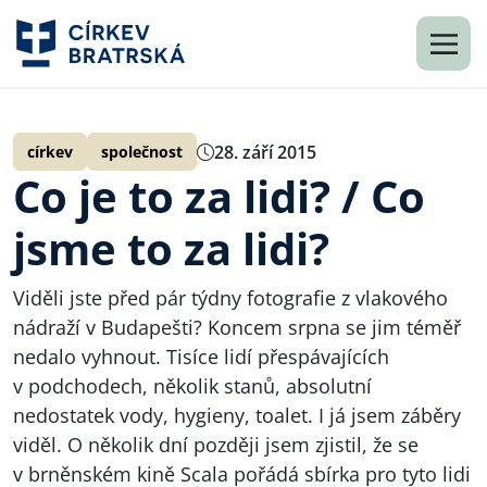
28. září 2015
církev
společnost
Co je to za lidi? / Co
jsme to za lidi?
Viděli jste před pár týdny fotografie z vlakového
nádraží v Budapešti? Koncem srpna se jim téměř
nedalo vyhnout. Tisíce lidí přespávajících
v podchodech, několik stanů, absolutní
nedostatek vody, hygieny, toalet. I já jsem záběry
viděl. O několik dní později jsem zjistil, že se
v brněnském kině Scala pořádá sbírka pro tyto lidi