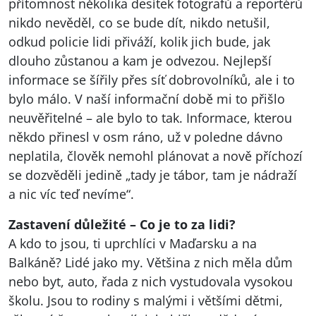
přítomnost několika desítek fotografů a reportérů
nikdo nevěděl, co se bude dít, nikdo netušil,
odkud policie lidi přiváží, kolik jich bude, jak
dlouho zůstanou a kam je odvezou. Nejlepší
informace se šířily přes síť dobrovolníků, ale i to
bylo málo. V naší informační době mi to přišlo
neuvěřitelné – ale bylo to tak. Informace, kterou
někdo přinesl v osm ráno, už v poledne dávno
neplatila, člověk nemohl plánovat a nově příchozí
se dozvěděli jedině „tady je tábor, tam je nádraží
a nic víc teď nevíme“.
Zastavení důležité – Co je to za lidi?
A kdo to jsou, ti uprchlíci v Maďarsku a na
Balkáně? Lidé jako my. Většina z nich měla dům
nebo byt, auto, řada z nich vystudovala vysokou
školu. Jsou to rodiny s malými i většími dětmi,