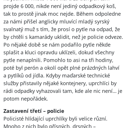
projde 6 000, nikde není jediný odpadkový koš,
tak to prostě jinak moc nejde. Během odpoledne
za námi přišel anglicky mluvící mladý syrský
svalnatý muž s tím, že prosí o pytle na odpad, že
by chtěli s kamarády uklidit, než je policie odveze.
Po nějaké době se nám podařilo pytle někde
splašit a kluci opravdu uklízeli, dokud všechny
pytle nenaplnili. Pomohlo to asi na tři hodiny,
poté byl perón a okolí opět plné prázdných lahví
a pytlíků od jídla. Kdyby maďarské technické
služby přistavily nějaké kontejnery, uprchlíci by
rádi odpadky vyhazovali tam, kde ale nic není… je
potom nepořádek.
Zastavení třetí – policie
Policisté hlídající uprchlíky byli velice různí.
Mnoho z nich bylo přísných, drsných –