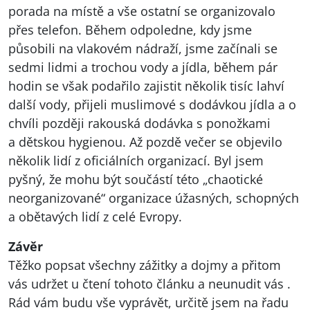
porada na místě a vše ostatní se organizovalo
přes telefon. Během odpoledne, kdy jsme
působili na vlakovém nádraží, jsme začínali se
sedmi lidmi a trochou vody a jídla, během pár
hodin se však podařilo zajistit několik tisíc lahví
další vody, přijeli muslimové s dodávkou jídla a o
chvíli později rakouská dodávka s ponožkami
a dětskou hygienou. Až pozdě večer se objevilo
několik lidí z oficiálních organizací. Byl jsem
pyšný, že mohu být součástí této „chaotické
neorganizované“ organizace úžasných, schopných
a obětavých lidí z celé Evropy.
Závěr
Těžko popsat všechny zážitky a dojmy a přitom
vás udržet u čtení tohoto článku a neunudit vás .
Rád vám budu vše vyprávět, určitě jsem na řadu