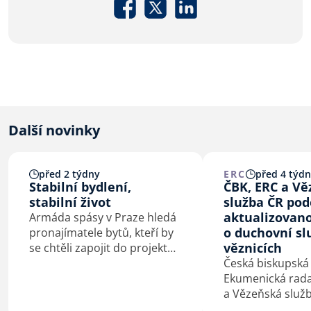
Další novinky
před 2 týdny
ERC
před 4 týd
Stabilní bydlení,
ČBK, ERC a V
stabilní život
služba ČR pod
aktualizovan
Armáda spásy v Praze hledá
o duchovní sl
pronajímatele bytů, kteří by
věznicích
se chtěli zapojit do projektu
Stabilní bydlení, stabilní
Česká biskupská
život. Jeho cílem je pomoci
Ekumenická rada 
lidem v bytové nouzi získat
a Vězeňská služ
důstojný a bezpečný domov.
podepsaly 4. 7. 