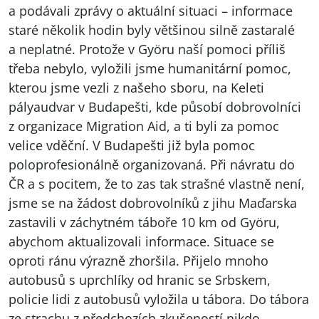
a podávali zprávy o aktuální situaci – informace
staré několik hodin byly většinou silně zastaralé
a neplatné. Protože v Györu naší pomoci příliš
třeba nebylo, vyložili jsme humanitární pomoc,
kterou jsme vezli z našeho sboru, na Keleti
pályaudvar v Budapešti, kde působí dobrovolníci
z organizace Migration Aid, a ti byli za pomoc
velice vděční. V Budapešti již byla pomoc
poloprofesionálně organizovaná. Při návratu do
ČR a s pocitem, že to zas tak strašné vlastně není,
jsme se na žádost dobrovolníků z jihu Maďarska
zastavili v záchytném táboře 10 km od Györu,
abychom aktualizovali informace. Situace se
oproti ránu výrazně zhoršila. Přijelo mnoho
autobusů s uprchlíky od hranic se Srbskem,
policie lidi z autobusů vyložila u tábora. Do tábora
ze strachu z předchozích zkušeností nikdo