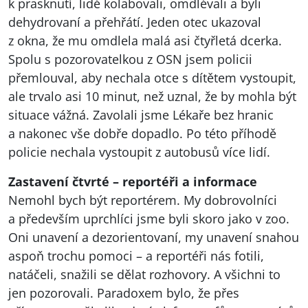
k prasknutí, lidé kolabovali, omdlévali a byli
dehydrovaní a přehřátí. Jeden otec ukazoval
z okna, že mu omdlela malá asi čtyřletá dcerka.
Spolu s pozorovatelkou z OSN jsem policii
přemlouval, aby nechala otce s dítětem vystoupit,
ale trvalo asi 10 minut, než uznal, že by mohla být
situace vážná. Zavolali jsme Lékaře bez hranic
a nakonec vše dobře dopadlo. Po této příhodě
policie nechala vystoupit z autobusů více lidí.
Zastavení čtvrté – reportéři a informace
Nemohl bych být reportérem. My dobrovolníci
a především uprchlíci jsme byli skoro jako v zoo.
Oni unavení a dezorientovaní, my unavení snahou
aspoň trochu pomoci – a reportéři nás fotili,
natáčeli, snažili se dělat rozhovory. A všichni to
jen pozorovali. Paradoxem bylo, že přes