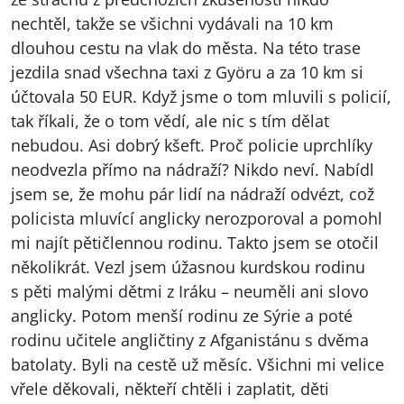
nechtěl, takže se všichni vydávali na 10 km
dlouhou cestu na vlak do města. Na této trase
jezdila snad všechna taxi z Györu a za 10 km si
účtovala 50 EUR. Když jsme o tom mluvili s policií,
tak říkali, že o tom vědí, ale nic s tím dělat
nebudou. Asi dobrý kšeft. Proč policie uprchlíky
neodvezla přímo na nádraží? Nikdo neví. Nabídl
jsem se, že mohu pár lidí na nádraží odvézt, což
policista mluvící anglicky nerozporoval a pomohl
mi najít pětičlennou rodinu. Takto jsem se otočil
několikrát. Vezl jsem úžasnou kurdskou rodinu
s pěti malými dětmi z Iráku – neuměli ani slovo
anglicky. Potom menší rodinu ze Sýrie a poté
rodinu učitele angličtiny z Afganistánu s dvěma
batolaty. Byli na cestě už měsíc. Všichni mi velice
vřele děkovali, někteří chtěli i zaplatit, děti