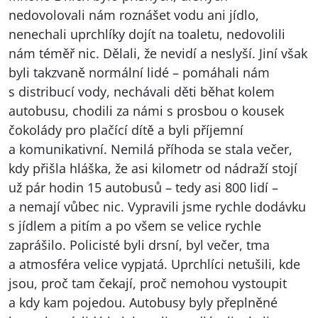
nedovolovali nám roznášet vodu ani jídlo,
nenechali uprchlíky dojít na toaletu, nedovolili
nám téměř nic. Dělali, že nevidí a neslyší. Jiní však
byli takzvaně normální lidé – pomáhali nám
s distribucí vody, nechávali děti běhat kolem
autobusu, chodili za námi s prosbou o kousek
čokolády pro plačící dítě a byli příjemní
a komunikativní. Nemilá příhoda se stala večer,
kdy přišla hláška, že asi kilometr od nádraží stojí
už pár hodin 15 autobusů – tedy asi 800 lidí –
a nemají vůbec nic. Vypravili jsme rychle dodávku
s jídlem a pitím a po všem se velice rychle
zaprášilo. Policisté byli drsní, byl večer, tma
a atmosféra velice vypjatá. Uprchlíci netušili, kde
jsou, proč tam čekají, proč nemohou vystoupit
a kdy kam pojedou. Autobusy byly přeplněné