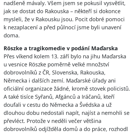
nadšeně mávaly. Všem jsem se pokusil vysvětlit,
jak se dostat do Rakouska – někteří si dokonce
mysleli, že v Rakousku jsou. Pocit dobré pomoci
k nezaplacení a před půlnocí jsme byli unavení
doma.
Röszke a tragikomedie v podání Maďarska
Přes víkend kolem 13. září bylo na jihu Maďarska
u vesnice Röszke poměrně velké množství
dobrovolníků z ČR, Slovenska, Rakouska,
Německa i dalších zemí. Maďarské úřady ani
oficiální organizace žádné, kromě stovek policistů.
A také tisíce Syřanů, Afgánců a Iráčanů, kteří
doufali v cestu do Německa a Švédska a už
dlouhou dobu nedostali napít, najíst a nemohli se
převléct. Protože v neděli večer většina
dobrovolníků odjížděla domů a do práce, rozhodl