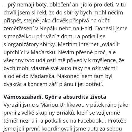
– prý nemají boty, oblečení ani jídlo pro děti. V tu
chvíli jsem si řekl, že do sbírky bych mohl něčím
přispět, stejně jako člověk přispívá na oběti
zemětřesení v Nepálu nebo na Haiti. Donesli jsme
s manželkou pár věcí z domu a potkali se
s organizátory sbírky. Mezitím internet „ovládli“
uprchlíci v Maďarsku. Nevím přesně proč, ale
všechny tyto události mě přivedly k myšlence, že
bych mohl vlastně své auto taky naložit věcmi
a odjet do Maďarska. Nakonec jsem tam byl
dvakrát a koncem září plánuji jet potřetí.
Vámosszabadi, Györ a absurdita života
Vyrazili jsme s Máriou Uhlíkovou v pátek ráno jako
první z velké skupiny Brňáků, kteří se vzájemně
téměř neznali, a potkali se na Facebooku. Protože
jsme jeli první, koordinovali jsme auta za sebou