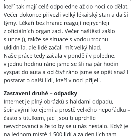
kteří tak mají celé odpoledne až do noci co dělat.
Večer dokonce přivezli velký lékařský stan a další
týmy. Lékaři bez hranic reagují nejrychleji
z oficiálních organizací. Večer naštěstí zašlo
slunce (), takže se situace s vodou trochu
uklidnila, ale lidé začali mít velký hlad.
Naše práce tedy začala v pondělí v poledne,
v jednu hodinu ráno jsme se šli na pár hodin
vyspat do auta a od čtyř ráno jsme se opět snažili
postarat o další lidi, kteří v noci přijeli.
Zastavení druhé – odpadky
Internet je plný obrázků s haldami odpadu,
špinavými kolejemi a prostě velkého nepořádku –
často s titulkem, jací jsou ti uprchlíci
nevychovanci a že to by se u nás nestalo. Když je
na jednom místě 1 500 lidí a za den jich tam