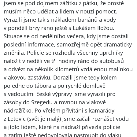
jsem se pod dojmem zážitku z pátku, že prostě
musím něco udělat a lidem v nouzi pomoct.
Vyrazili jsme tak s nákladem banánů a vody
v pondělí brzy ráno ještě s Lukášem Ildžou.
Situace se od nedělního večera, kdy jsme dostali
poslední informace, samozřejmě opět dramaticky
změnila. Policie se rozhodla všechny uprchlíky
naložit v neděli ve tři hodiny ráno do autobusů
a odvézt na několik kilometrů vzdálenou malinkou
vlakovou zastávku. Dorazili jsme tedy kolem
poledne do tábora a po rychlé domluvě
s vedoucími české výpravy jsme vyrazili pro
zásoby do Szegedu a rovnou na vlakové
nádražíčko. Po vřelém přivítání s kamarády
z Letovic (svět je malý) jsme začali roznášet vodu
a jídlo lidem, které na nádraží přivezla policie
a zatím ještě nedovolovala nastoupit do vlaku.