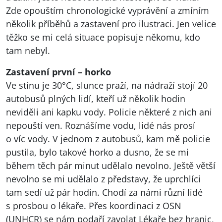
Zde opouštím chronologické vyprávění a zmíním
několik příběhů a zastavení pro ilustraci. Jen velice
těžko se mi celá situace popisuje někomu, kdo
tam nebyl.
Zastavení první – horko
Ve stínu je 30°C, slunce praží, na nádraží stojí 20
autobusů plných lidí, kteří už několik hodin
neviděli ani kapku vody. Policie některé z nich ani
nepouští ven. Roznášíme vodu, lidé nás prosí
o víc vody. V jednom z autobusů, kam mě policie
pustila, bylo takové horko a dusno, že se mi
během těch pár minut udělalo nevolno. Ještě větší
nevolno se mi udělalo z představy, že uprchlíci
tam sedí už pár hodin. Chodí za námi různí lidé
s prosbou o lékaře. Přes koordinaci z OSN
(
UNHCR
) se nám podaří zavolat Lékaře bez hranic,