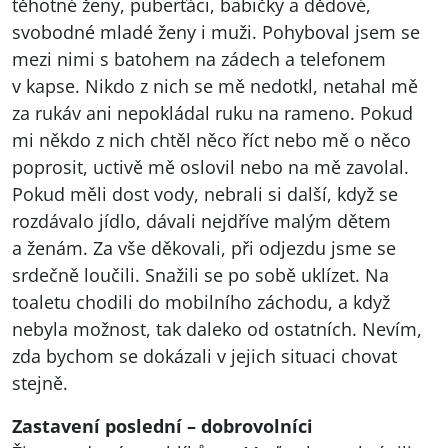
těhotné ženy, puberťáci, babičky a dědové,
svobodné mladé ženy i muži. Pohyboval jsem se
mezi nimi s batohem na zádech a telefonem
v kapse. Nikdo z nich se mě nedotkl, netahal mě
za rukáv ani nepokládal ruku na rameno. Pokud
mi někdo z nich chtěl něco říct nebo mě o něco
poprosit, uctivě mě oslovil nebo na mě zavolal.
Pokud měli dost vody, nebrali si další, když se
rozdávalo jídlo, dávali nejdříve malým dětem
a ženám. Za vše děkovali, při odjezdu jsme se
srdečně loučili. Snažili se po sobě uklízet. Na
toaletu chodili do mobilního záchodu, a když
nebyla možnost, tak daleko od ostatních. Nevím,
zda bychom se dokázali v jejich situaci chovat
stejně.
Zastavení poslední – dobrovolníci