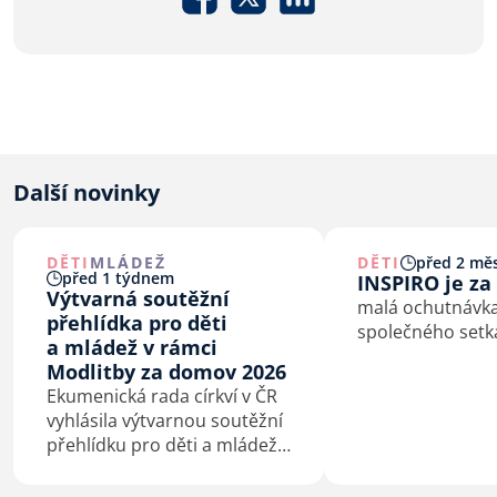
Další novinky
DĚTI
MLÁDEŽ
DĚTI
před 2 měs
před 1 týdnem
INSPIRO je za
Výtvarná soutěžní
malá ochutnávka
přehlídka pro děti
společného setk
a mládež v rámci
Modlitby za domov 2026
Ekumenická rada církví v ČR
vyhlásila výtvarnou soutěžní
přehlídku pro děti a mládež
na téma Bůh s námi.