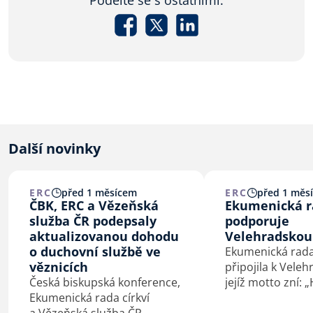
Podělte se s ostatními.
Další novinky
ERC
před 1 měsícem
ERC
před 1 měs
ČBK, ERC a Vězeňská
Ekumenická ra
služba ČR podepsaly
podporuje
aktualizovanou dohodu
Velehradskou
o duchovní službě ve
Ekumenická rada 
věznicích
připojila k Veleh
Česká biskupská konference,
jejíž motto zní: 
Ekumenická rada církví
co spojuje.“ Vel