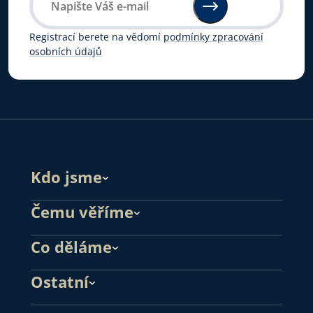
Registrací berete na vědomí
podmínky zpracování
osobních údajů
Kdo jsme
Čemu věříme
Co děláme
Ostatní