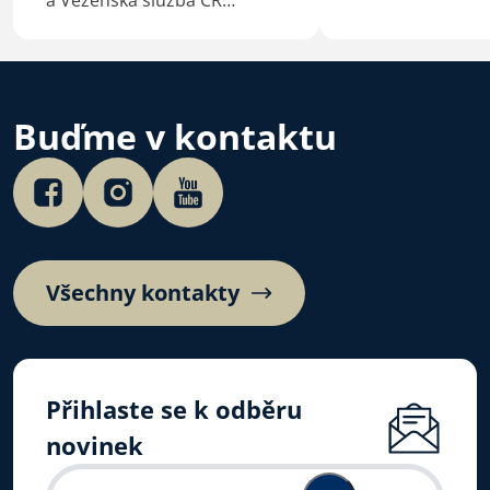
a Vězeňská služba ČR
výzvu představi
podepsaly 4. 7. 2026 na
České biskupské
Velehradě aktualizovaný
Mons. Josef Nuzí
dohodu o duchovní službě
Dní dobré vůle 
ve věznicích.
4. 7. 2026.…
Buďme v kontaktu
Všechny kontakty
Přihlaste se k odběru
novinek