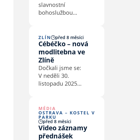
slavnostní
bohoslužbou
u příležitosti otevření
nové modlitebny
Církve bratrské ve
ZLÍN
před 8 měsíci
Cébéčko – nová
Zlíně
modlitebna ve
Zlíně
Dočkali jsme se:
V neděli 30.
listopadu 2025
proběhla první
bohoslužba
v Cébéčku, nové
MÉDIA
OSTRAVA – KOSTEL V
modlitebně zlínského
PARKU
před 8 měsíci
sboru Církve
Video záznamy
bratrské.
přednášek