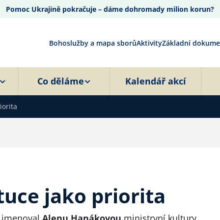
Pomoc Ukrajině pokračuje – dáme dohromady milion korun?
Bohoslužby a mapa sborů
Aktivity
Základní dokume
Co děláme
Kalendář akcí
iorita
tuce jako priorita
s jmenoval
Alenu Hanákovou
ministryní kultury.