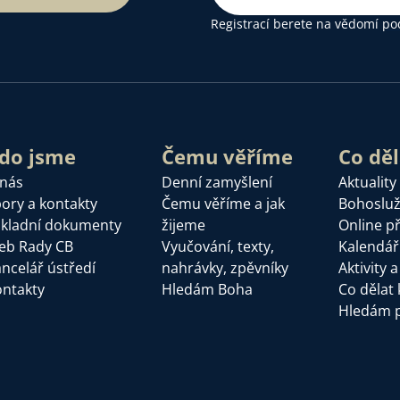
Registrací berete na vědomí
po
do jsme
Čemu věříme
Co dě
 nás
Denní zamyšlení
Aktuality
ory a kontakty
Čemu věříme a jak
Bohoslu
kladní dokumenty
žijeme
Online p
eb Rady CB
Vyučování, texty,
Kalendář
ncelář ústředí
nahrávky, zpěvníky
Aktivity 
ntakty
Hledám Boha
Co dělat 
Hledám 