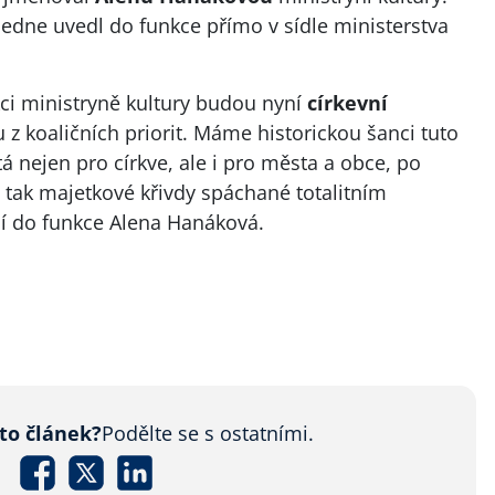
ledne uvedl do funkce přímo v sídle ministerstva
kci ministryně kultury budou nyní
církevní
u z koaličních priorit. Máme historickou šanci tuto
itá nejen pro církve, ale i pro města a obce, po
t tak majetkové křivdy spáchané totalitním
í do funkce Alena Hanáková.
nto článek?
Podělte se s ostatními.