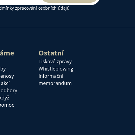
dmínky zpracování osobních údajů
láme
Ostatní
Tiskové zprávy
žby
Whistleblowing
řenosy
Informační
 akcí
memorandum
a odbory
když
pomoc