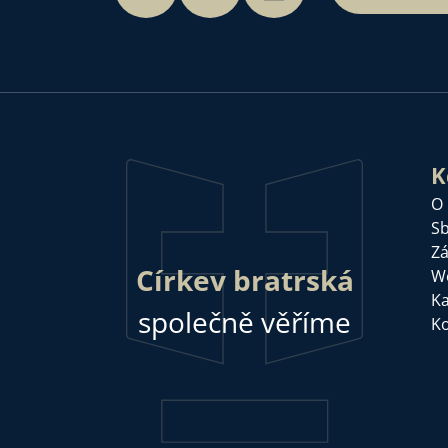
K
O
Sb
Zá
Církev bratrská
W
Ka
společně věříme
Ko