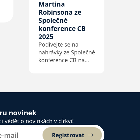
Martina
Robinsona ze
Společné
konference CB
2025
Podívejte se na
nahrávky ze Společné
konference CB na
téma Životodárná
církev pro Evropu 21.
století z Kostela
v Parku v Ostravě.
ěru novinek
 vědět o novinkách v církvi!
Registrovat