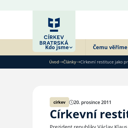
Kdo jsme
Čemu věříme
Úvod
Články
Církevní restituce jako pr
20. prosince 2011
církev
Církevní resti
Prezident republiky Václav Klau