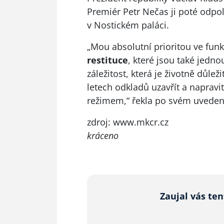
Premiér Petr Nečas ji poté odpo
v Nostickém paláci.
„Mou absolutní prioritou ve fun
restituce
, které jsou také jedno
záležitost, která je životně důlež
letech odkladů uzavřít a napravi
režimem,“ řekla po svém uveden
zdroj:
www.mkcr.cz
kráceno
Zaujal vás te