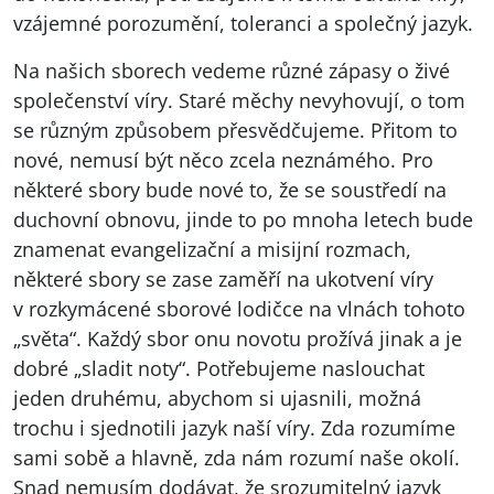
vzájemné porozumění, toleranci a společný jazyk.
Na našich sborech vedeme různé zápasy o živé
společenství víry. Staré měchy nevyhovují, o tom
se různým způsobem přesvědčujeme. Přitom to
nové, nemusí být něco zcela neznámého. Pro
některé sbory bude nové to, že se soustředí na
duchovní obnovu, jinde to po mnoha letech bude
znamenat evangelizační a misijní rozmach,
některé sbory se zase zaměří na ukotvení víry
v rozkymácené sborové lodičce na vlnách tohoto
„světa“. Každý sbor onu novotu prožívá jinak a je
dobré „sladit noty“. Potřebujeme naslouchat
jeden druhému, abychom si ujasnili, možná
trochu i sjednotili jazyk naší víry. Zda rozumíme
sami sobě a hlavně, zda nám rozumí naše okolí.
Snad nemusím dodávat, že srozumitelný jazyk