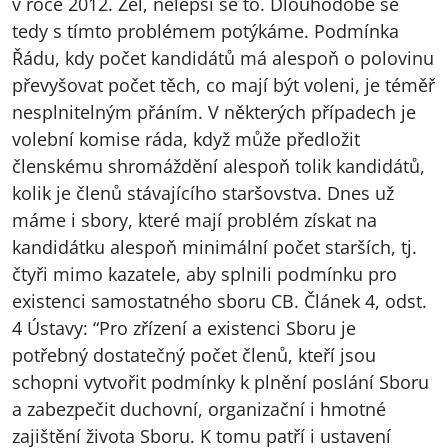
v roce 2012. Žel, nelepší se to. Dlouhodobě se
tedy s tímto problémem potýkáme. Podmínka
Řádu, kdy počet kandidátů má alespoň o polovinu
převyšovat počet těch, co mají být voleni, je téměř
nesplnitelným přáním. V některých případech je
volební komise ráda, když může předložit
členskému shromáždění alespoň tolik kandidátů,
kolik je členů stávajícího staršovstva. Dnes už
máme i sbory, které mají problém získat na
kandidátku alespoň minimální počet starších, tj.
čtyři mimo kazatele, aby splnili podmínku pro
existenci samostatného sboru CB. Článek 4, odst.
4 Ústavy: “Pro zřízení a existenci Sboru je
potřebný dostatečný počet členů, kteří jsou
schopni vytvořit podmínky k plnění poslání Sboru
a zabezpečit duchovní, organizační i hmotné
zajištění života Sboru. K tomu patří i ustavení