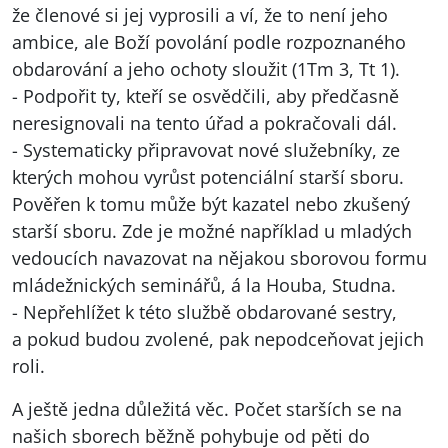
že členové si jej vyprosili a ví, že to není jeho
ambice, ale Boží povolání podle rozpoznaného
obdarování a jeho ochoty sloužit (1Tm 3, Tt 1).
- Podpořit ty, kteří se osvědčili, aby předčasně
neresignovali na tento úřad a pokračovali dál.
- Systematicky připravovat nové služebníky, ze
kterých mohou vyrůst potenciální starší sboru.
Pověřen k tomu může být kazatel nebo zkušený
starší sboru. Zde je možné například u mladých
vedoucích navazovat na nějakou sborovou formu
mládežnických seminářů, á la Houba, Studna.
- Nepřehlížet k této službě obdarované sestry,
a pokud budou zvolené, pak nepodceňovat jejich
roli.
A ještě jedna důležitá věc. Počet starších se na
našich sborech běžně pohybuje od pěti do