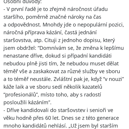
Osobní důvody:
- V první řadě je to zřejmě náročnost úřadu
staršího, poměrně značné nároky na čas
a odpovědnost. Mnohdy jde o nepopulární pozici,
náročná příprava kázání, častá jednání
staršovstva, atp. Cituji z jednoho dopisu, který
jsem obdržel: “Domnívám se, že změna k lepšímu
nenastane dříve, dokud si případní kandidáti
nebudou plně jisti tím, že nebudou muset dělat
téměř vše a zaskakovat za různé služby ve sboru
a to téměř neustále. Zvláštní pak je, když “v nouzi”
káže laik a ve sboru sedí několik kazatelů
“profesionálů”, místo toho, aby s radostí
posloužili kázáním”.
- Dříve kandidovali do staršovstev i senioři ve
věku hodně přes 60 let. Dnes se z této generace
mnoho kandidátů nehlásí. „Už jsem byl starším