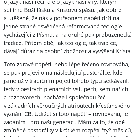
o jazyk naší řeči, ale o jazyk naší víry, kterým
sdílíme Boží lásku a Kristovu spásu. Jak dobré
a utěšené, že nás v potřebném napětí drží na
jedné straně osvědčená reformovaná teologie
vycházející z Písma, a na druhé pak probuzenecká
tradice. Přitom obě, jak teologie, tak tradice,
dávají důraz na osobní zbožnost a vyvýšení Krista.
Toto zdravé napětí, nebo lépe řečeno rovnováha,
se pak projevilo na následující pastorálce, kde
jsme už v tradičním pojetí tohoto typu setkávání,
tedy v pestrých plenárních vstupech, seminářích
a rozhovorech, nacházeli společnou řeč
v základních věroučných atributech křesťanského
vyznání CB. Udržet si toto napětí – rovnováhu, je
zadáním i pro naši generaci. Mám za to, že obě
zmíněné pastorálky v krátkém rozpětí čtyř měsíců,