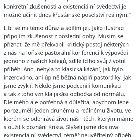
konkrétní zkušenosti a existenciální svědectví je
možné učinit dnes křesťanské poselství reálným.“
Líbí se mi tento důraz a sdílím jej. Jako ilustraci
připojím zkušenost z poslední doby. Musím se
přiznat, že mě překvapil kritický postoj některých
z nás na loňské pastorální konferenci k výpovědi
jednoho z našich kolegů, sdílejícího svůj životní
příběh. Ano, nebyla to klasická kázání, jak bylo
inzerováno, ani úplně běžná náplň pastorálky, jak
jsme zvyklí. Někde jsme podcenili komunikaci
a tak z toho vznikla jakási odbočka od normálu.
Dle mého ale potřebná a důležitá, abychom lépe
porozuměli jeden druhému a reálnému životu, ve
kterém se odehrává život náš i těch, kterým máme
sloužit k poznání Krista. Slyšeli jsme doslova
existenciální svědectví, téměř neuvěřitelný příběh