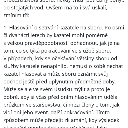
do stojatých vod. Ovšem má to i svá úskalí,
zmíním tři:
1. Hlasování o setrvání kazatele na sboru. Po osmi
či dvanácti letech by kazatel mohl poměrně
s velkou pravděpodobností odhadnout, jak je na
tom, co se týká pokračování ve službě sboru.
V případech, kdy se očekávání většiny sboru od
služby kazatele nenaplnilo, nemusí o sobě nechat
kazatel hlasovat a může sboru oznámit svůj
odchod ještě před uplynutím předmětné doby.
Může se ale ve svém úsudku mýlit a proto je
dobré, aby si včas před oním hlasováním udělal
průzkum ve staršovstvu, či mezi členy o tom, jak
vidí oni jeho event. další pokračování. Tímto
způsobem může předejít zklamání, kdy výsledek
hlasování neodpovídá jeho očekávání. Jako