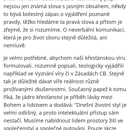
nejsou jen známá slova s jasným obsahem, někdy
to bývá bolestný zápas o vyjádření poznané
pravdy, těžko hledáme ta pravá slova a přitom je
zřejmé, že si rozumíme. O neverbální komunikaci,
která je pro život sboru stejně důležitá, ani
nemluvě.
Je velmi potřebné, abychom naši křesťanskou víru
formulovali, rozumně popsali, teologicky vyjádřili
například ve Vyznání víry či v Zásadách CB. Stejně
tak je důležité dávat víře reálnost různě
prožívanými zkušenostmi. Současný papež k tomu
říká, že jádro křesťanství je příběh lásky mezi
Bohem a lidstvem a dodává: “Dnešní životní styl je
velmi odlišný, a proto intelektuální přístup sám
nestačí. Musíme nabídnout lidem prostory žití ve
společenství a společné putování. Pouze skrze