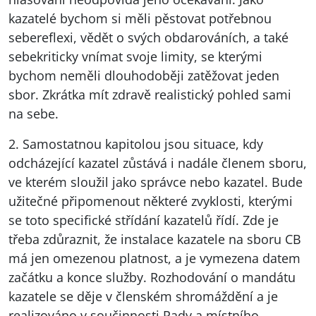
kazatelé bychom si měli pěstovat potřebnou
sebereflexi, vědět o svých obdarováních, a také
sebekriticky vnímat svoje limity, se kterými
bychom neměli dlouhodoběji zatěžovat jeden
sbor. Zkrátka mít zdravě realistický pohled sami
na sebe.
2. Samostatnou kapitolou jsou situace, kdy
odcházející kazatel zůstává i nadále členem sboru,
ve kterém sloužil jako správce nebo kazatel. Bude
užitečné připomenout některé zvyklosti, kterými
se toto specifické střídání kazatelů řídí. Zde je
třeba zdůraznit, že instalace kazatele na sboru CB
má jen omezenou platnost, a je vymezena datem
začátku a konce služby. Rozhodování o mandátu
kazatele se děje v členském shromáždění a je
realizováno v součinnosti Rady a místního