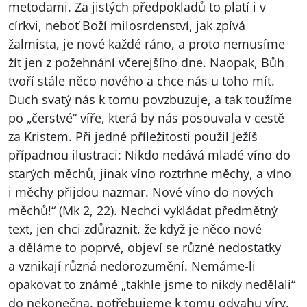
metodami. Za jistých předpokladů to platí i v
církvi, neboť Boží milosrdenství, jak zpívá
žalmista, je nové každé ráno, a proto nemusíme
žít jen z požehnání včerejšího dne. Naopak, Bůh
tvoří stále něco nového a chce nás u toho mít.
Duch svatý nás k tomu povzbuzuje, a tak toužíme
po „čerstvé“ víře, která by nás posouvala v cestě
za Kristem. Při jedné příležitosti použil Ježíš
případnou ilustraci: Nikdo nedává mladé víno do
starých měchů, jinak víno roztrhne měchy, a víno
i měchy přijdou nazmar. Nové víno do nových
měchů!“ (Mk 2, 22). Nechci vykládat předmětný
text, jen chci zdůraznit, že když je něco nové
a děláme to poprvé, objeví se různé nedostatky
a vznikají různá nedorozumění. Nemáme-li
opakovat to známé „takhle jsme to nikdy nedělali“
do nekonečna, potřebujeme k tomu odvahu víry,