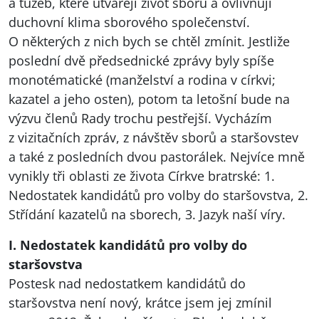
a tužeb, které utvářejí život sborů a ovlivňují
duchovní klima sborového společenství.
O některých z nich bych se chtěl zmínit. Jestliže
poslední dvě předsednické zprávy byly spíše
monotématické (manželství a rodina v církvi;
kazatel a jeho osten), potom ta letošní bude na
výzvu členů Rady trochu pestřejší. Vycházím
z vizitačních zpráv, z návštěv sborů a staršovstev
a také z posledních dvou pastorálek. Nejvíce mně
vynikly tři oblasti ze života Církve bratrské: 1.
Nedostatek kandidátů pro volby do staršovstva, 2.
Střídání kazatelů na sborech, 3. Jazyk naší víry.
I. Nedostatek kandidátů pro volby do
staršovstva
Postesk nad nedostatkem kandidátů do
staršovstva není nový, krátce jsem jej zmínil