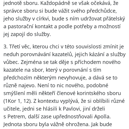
jednotě sboru. Každopádně se však očekává, že
správce sboru si bude vážit svého předchůdce,
jeho služby v církvi, bude s ním udržovat přátelský
a pastorační kontakt a podle potřeby a možností
jej zapojí do služby.
3. Třetí věc, kterou chci v této souvislosti zmínit je
neduh porovnávání kazatelů, jejich kázání a služby
vůbec. Zejména se tak děje s příchodem nového
kazatele na sbor, který v porovnání s tím
předchozím některým nevyhovuje, a dává se to
různě najevo. Není to nic nového, podobné
smýšlení měli někteří členové korintského sboru
(1Kor 1, 12). Z kontextu vyplývá, že si oblíbili různé
učitele, jedni se hlásili k Pavlovi, jiní drželi
s Petrem, další zase upřednostňovali Apolla.
Jednota sboru byla vážně ohrožena. Jak bude