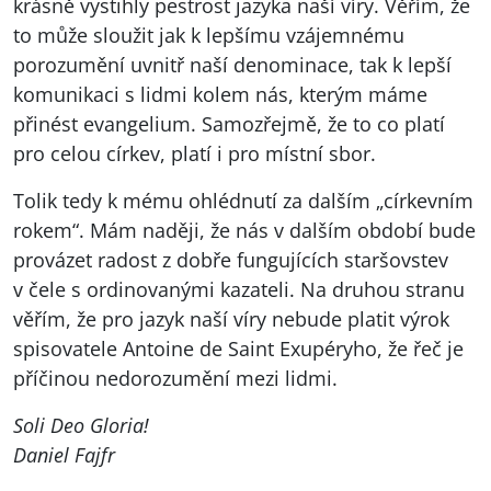
krásně vystihly pestrost jazyka naší víry. Věřím, že
to může sloužit jak k lepšímu vzájemnému
porozumění uvnitř naší denominace, tak k lepší
komunikaci s lidmi kolem nás, kterým máme
přinést evangelium. Samozřejmě, že to co platí
pro celou církev, platí i pro místní sbor.
Tolik tedy k mému ohlédnutí za dalším „církevním
rokem“. Mám naději, že nás v dalším období bude
provázet radost z dobře fungujících staršovstev
v čele s ordinovanými kazateli. Na druhou stranu
věřím, že pro jazyk naší víry nebude platit výrok
spisovatele Antoine de Saint Exupéryho, že řeč je
příčinou nedorozumění mezi lidmi.
Soli Deo Gloria!
Daniel Fajfr