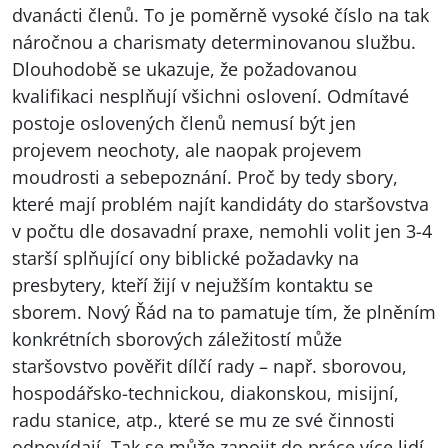
dvanácti členů. To je poměrně vysoké číslo na tak
náročnou a charismaty determinovanou službu.
Dlouhodobě se ukazuje, že požadovanou
kvalifikaci nesplňují všichni oslovení. Odmítavé
postoje oslovených členů nemusí být jen
projevem neochoty, ale naopak projevem
moudrosti a sebepoznání. Proč by tedy sbory,
které mají problém najít kandidáty do staršovstva
v počtu dle dosavadní praxe, nemohli volit jen 3-4
starší splňující ony biblické požadavky na
presbytery, kteří žijí v nejužším kontaktu se
sborem. Nový Řád na to pamatuje tím, že plněním
konkrétních sborových záležitostí může
staršovstvo pověřit dílčí rady – např. sborovou,
hospodářsko-technickou, diakonskou, misijní,
radu stanice, atp., které se mu ze své činnosti
odpovídají. Tak se může zapojit do práce více lidí