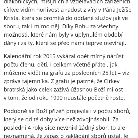
diakonických, misijních a vzdělávacích zařízeních
církve vidím horlivost a radost z víry v Pána Ježíše
Krista, která se promítá do oddané služby jak ve
sboru, tak i mimo něj. Díky Bohu za všechny
možnosti, které nám byly v uplynulém období
dány i za ty, které se před námi teprve otevírají.
Kalendářní rok 2015 vykázal opět mírný nárůst
počtu členů, dětí, i celkem včetně přátel, jak
můžeme vidět na grafu za posledních 25 let – viz
zpráva tajemníka. Z grafu je patrné, že Církev
bratrská jako celek zažívá úžasnou Boží milost
v tom, že od roku 1990 neustále početně roste.
Podobně se Boží přízeň projevila i v počtu sborů,
který se od té doby více než zdvojnásobil. Za
poslední 4 roky sice nevznikl žádný sbor, to ale
neznamená, že zápas o zakládání sborů ustal. Je