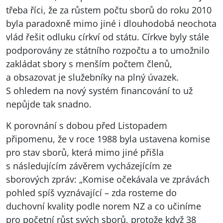
třeba říci, že za růstem počtu sborů do roku 2010
byla paradoxně mimo jiné i dlouhodobá neochota
vlád řešit odluku církví od státu. Církve byly stále
podporovány ze státního rozpočtu a to umožnilo
zakládat sbory s menším počtem členů,
a obsazovat je služebníky na plný úvazek.
S ohledem na nový systém financování to už
nepůjde tak snadno.
K porovnání s dobou před Listopadem
připomenu, že v roce 1988 byla ustavena komise
pro stav sborů, která mimo jiné přišla
s následujícím závěrem vycházejícím ze
sborových zpráv: „Komise očekávala ve zprávách
pohled spíš vyznávající – zda rosteme do
duchovní kvality podle norem NZ a co učiníme
pro početní růst svých sborů, protože když 38