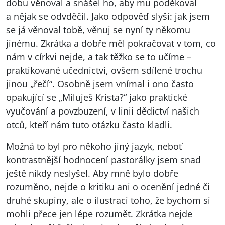
dobu věnoval a snášel ho, aby mu poděkoval
a nějak se odvděčil. Jako odpověď slyší: jak jsem
se já věnoval tobě, věnuj se nyní ty někomu
jinému. Zkrátka a dobře měl pokračovat v tom, co
nám v církvi nejde, a tak těžko se to učíme –
praktikované učednictví, ovšem sdílené trochu
jinou „řečí“. Osobně jsem vnímal i ono často
opakující se „Miluješ Krista?“ jako praktické
vyučování a povzbuzení, v linii dědictví našich
otců, kteří nám tuto otázku často kladli.
Možná to byl pro někoho jiný jazyk, neboť
kontrastnější hodnocení pastorálky jsem snad
ještě nikdy neslyšel. Aby mně bylo dobře
rozuměno, nejde o kritiku ani o ocenění jedné či
druhé skupiny, ale o ilustraci toho, že bychom si
mohli přece jen lépe rozumět. Zkrátka nejde