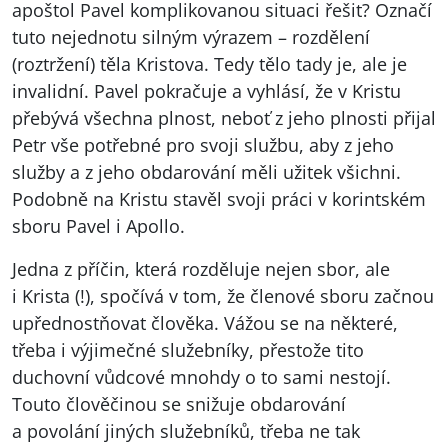
apoštol Pavel komplikovanou situaci řešit? Označí
tuto nejednotu silným výrazem – rozdělení
(roztržení) těla Kristova. Tedy tělo tady je, ale je
invalidní. Pavel pokračuje a vyhlásí, že v Kristu
přebývá všechna plnost, neboť z jeho plnosti přijal
Petr vše potřebné pro svoji službu, aby z jeho
služby a z jeho obdarování měli užitek všichni.
Podobně na Kristu stavěl svoji práci v korintském
sboru Pavel i Apollo.
Jedna z příčin, která rozděluje nejen sbor, ale
i Krista (!), spočívá v tom, že členové sboru začnou
upřednostňovat člověka. Vážou se na některé,
třeba i výjimečné služebníky, přestože tito
duchovní vůdcové mnohdy o to sami nestojí.
Touto člověčinou se snižuje obdarování
a povolání jiných služebníků, třeba ne tak