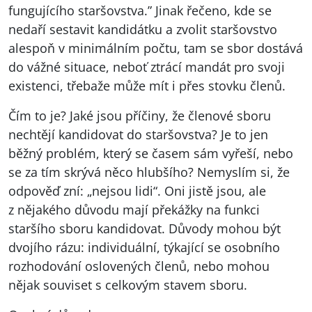
fungujícího staršovstva.” Jinak řečeno, kde se
nedaří sestavit kandidátku a zvolit staršovstvo
alespoň v minimálním počtu, tam se sbor dostává
do vážné situace, neboť ztrácí mandát pro svoji
existenci, třebaže může mít i přes stovku členů.
Čím to je? Jaké jsou příčiny, že členové sboru
nechtějí kandidovat do staršovstva? Je to jen
běžný problém, který se časem sám vyřeší, nebo
se za tím skrývá něco hlubšího? Nemyslím si, že
odpověď zní: „nejsou lidi“. Oni jistě jsou, ale
z nějakého důvodu mají překážky na funkci
staršího sboru kandidovat. Důvody mohou být
dvojího rázu: individuální, týkající se osobního
rozhodování oslovených členů, nebo mohou
nějak souviset s celkovým stavem sboru.