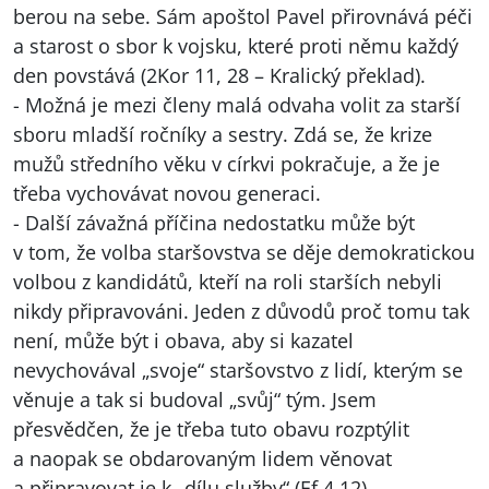
berou na sebe. Sám apoštol Pavel přirovnává péči
a starost o sbor k vojsku, které proti němu každý
den povstává (2Kor 11, 28 – Kralický překlad).
- Možná je mezi členy malá odvaha volit za starší
sboru mladší ročníky a sestry. Zdá se, že krize
mužů středního věku v církvi pokračuje, a že je
třeba vychovávat novou generaci.
- Další závažná příčina nedostatku může být
v tom, že volba staršovstva se děje demokratickou
volbou z kandidátů, kteří na roli starších nebyli
nikdy připravováni. Jeden z důvodů proč tomu tak
není, může být i obava, aby si kazatel
nevychovával „svoje“ staršovstvo z lidí, kterým se
věnuje a tak si budoval „svůj“ tým. Jsem
přesvědčen, že je třeba tuto obavu rozptýlit
a naopak se obdarovaným lidem věnovat
a připravovat je k „dílu služby“ (Ef 4,12).