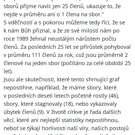
sborů přijme navíc jen 25 členů, ukazuje to, že
nejde v průměru ani o 1 člena na sbor.“
S vděčností a s pokorou můžeme tedy říci, že se
k nám Bůh přiznal, a že ze své milosti nám po
roce 1989 žehnal neustálým nárůstem počtu
členů. Za posledních 25 let se přírůstek pohyboval
v průměru 111 členů za rok, což jsou průměrně 2
členové na jeden sbor (počítáno za celé období 25
let).
Jsou ale skutečnosti, které tento shrnující graf
nepostihne, například, že máme sbory, které
v posledních deseti letech početně rostly (46),
sbory, které stagnovaly (18), nebo vykazovaly
úbytek členů (9). V životě církve je řada dalších
věcí, které ani nejlepší statistiky nepostihnou,
neboť se týkají horlivosti naší víry, našich postojů