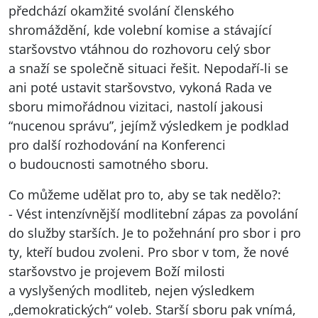
předchází okamžité svolání členského
shromáždění, kde volební komise a stávající
staršovstvo vtáhnou do rozhovoru celý sbor
a snaží se společně situaci řešit. Nepodaří-li se
ani poté ustavit staršovstvo, vykoná Rada ve
sboru mimořádnou vizitaci, nastolí jakousi
“nucenou správu”, jejímž výsledkem je podklad
pro další rozhodování na Konferenci
o budoucnosti samotného sboru.
Co můžeme udělat pro to, aby se tak nedělo?:
- Vést intenzívnější modlitební zápas za povolání
do služby starších. Je to požehnání pro sbor i pro
ty, kteří budou zvoleni. Pro sbor v tom, že nové
staršovstvo je projevem Boží milosti
a vyslyšených modliteb, nejen výsledkem
„demokratických“ voleb. Starší sboru pak vnímá,