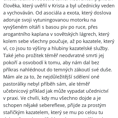
člověka, který uvěřil v Krista a byl učednicky veden
a vychováván. Od asociála a exota, který doslova
adoruje svoji vytuningovanou motorku na
vyvýšeném oltáři s basou piv po ruce, přes
arogantního kaplana v sovětských lágrech, který
kolem sebe všechny poučuje, až po kazatele, který
ví, co jsou to výšiny a hlubiny kazatelské služby.
Také jeho prožitek téměř neodvratné smrti jej
pokoří a osvobodí k tomu, aby nám dal bez
příkras nahlédnout do temných zákoutí své duše.
Mám ale za to, že nejdůležitější sdělení oné
pastorálky nebyl příběh sám, ale téměř
učebnicový příklad jak může vypadat učednictví
v praxi. Ve chvíli, kdy mu všechno dojde a je
schopen nějaké sebereflexe, přijde za prostým
stařičkým kazatelem, který se mu po celou tu