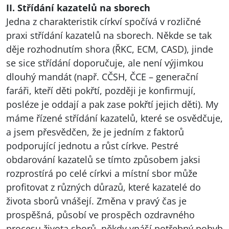
II. Střídání kazatelů na sborech
Jedna z charakteristik církví spočívá v rozličné
praxi střídání kazatelů na sborech. Někde se tak
děje rozhodnutím shora (ŘKC,
ECM
,
CASD
), jinde
se sice střídání doporučuje, ale není výjimkou
dlouhý mandát (např. CČSH, ČCE – generační
faráři, kteří děti pokřtí, později je konfirmují,
posléze je oddají a pak zase pokřtí jejich děti). My
máme řízené střídání kazatelů, které se osvědčuje,
a jsem přesvědčen, že je jedním z faktorů
podporující jednotu a růst církve. Pestré
obdarování kazatelů se tímto způsobem jaksi
rozprostírá po celé církvi a místní sbor může
profitovat z různých důrazů, které kazatelé do
života sborů vnášejí. Změna v pravý čas je
prospěšná, působí ve prospěch ozdravného
procesu života sborů, někdy vnáší potřebný pohyb