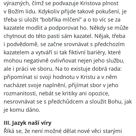
výrazných, čímž se podvazuje Kristova plnost
v Božím lidu. Kdykoliv přijde takové pokušení, je
třeba si uložit “bobříka mlčení” a o to víc se za
kazatele modlit a podporovat ho. Někdy se může
chytnout do této pasti sám kazatel. Nějak, třeba
i podvědomě, se začne srovnávat s předchozím
kazatelem a vytváří si tak fiktivní bariéry, které
mohou negativně ovlivňovat nejen jeho službu,
ale i práci ve sboru. Na to existuje dobrá rada:
připomínat si svoji hodnotu v Kristu a v něm
nacházet svoje naplnění, přijímat sbor v jeho
rozmanitosti, nebát se kritiky ani opozice,
nesrovnávat se s předchůdcem a sloužit Bohu, jak
je komu dáno.
III
. Jazyk naší víry
Říká se, že není možné dělat nové věci starými