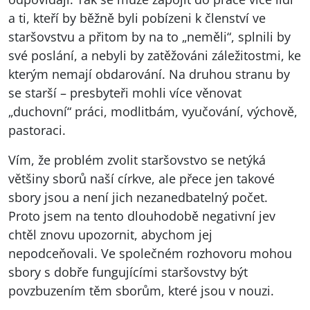
a ti, kteří by běžně byli pobízeni k členství ve
staršovstvu a přitom by na to „neměli“, splnili by
své poslání, a nebyli by zatěžováni záležitostmi, ke
kterým nemají obdarování. Na druhou stranu by
se starší – presbyteři mohli více věnovat
„duchovní“ práci, modlitbám, vyučování, výchově,
pastoraci.
Vím, že problém zvolit staršovstvo se netýká
většiny sborů naší církve, ale přece jen takové
sbory jsou a není jich nezanedbatelný počet.
Proto jsem na tento dlouhodobě negativní jev
chtěl znovu upozornit, abychom jej
nepodceňovali. Ve společném rozhovoru mohou
sbory s dobře fungujícími staršovstvy být
povzbuzením těm sborům, které jsou v nouzi.