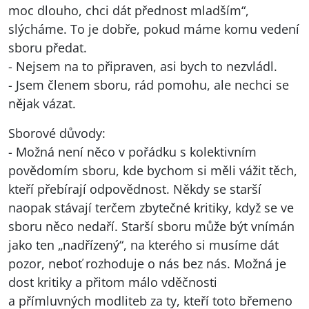
moc dlouho, chci dát přednost mladším“,
slýcháme. To je dobře, pokud máme komu vedení
sboru předat.
- Nejsem na to připraven, asi bych to nezvládl.
- Jsem členem sboru, rád pomohu, ale nechci se
nějak vázat.
Sborové důvody:
- Možná není něco v pořádku s kolektivním
povědomím sboru, kde bychom si měli vážit těch,
kteří přebírají odpovědnost. Někdy se starší
naopak stávají terčem zbytečné kritiky, když se ve
sboru něco nedaří. Starší sboru může být vnímán
jako ten „nadřízený“, na kterého si musíme dát
pozor, neboť rozhoduje o nás bez nás. Možná je
dost kritiky a přitom málo vděčnosti
a přímluvných modliteb za ty, kteří toto břemeno