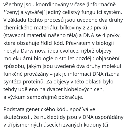
všechny jsou koordinovány v čase (informačně
řízeny) a vytvářejí jediný celistvý fungující systém.
V základu těchto procesů jsou uvedené dva druhy
chemického materiálu: bílkoviny z 20 prvků
(stavební materiál našeho těla) a
DNA
se 4 prvky,
která obsahuje řídící kód. Převratem v biologii
nebyla Darwinova idea evoluce, nýbrž objevy
molekulární biologie o sto let později: objasnění
způsobu, jakým jsou uvedené dva druhy molekul
funkčně provázány – jak je informací
DNA
řízena
syntéza proteinů. Za objevy v této oblasti bylo
tehdy uděleno na dvacet Nobelových cen,
a výzkum samozřejmě pokračuje.
Podstata genetického kódu spočívá ve
skutečnosti, že nukleotidy jsou v
DNA
uspořádány
v třípísmenných úsecích zvaných kodony (či