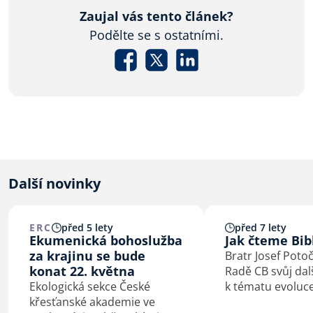
Zaujal vás tento článek?
Podělte se s ostatními.
Další novinky
ERC
před 5 lety
před 7 lety
Ekumenická bohoslužba
Jak čteme Bib
za krajinu se bude
Bratr Josef Poto
konat 22. května
Radě CB svůj dal
Ekologická sekce České
k tématu evoluce
křesťanské akademie ve
najdete
zde
.