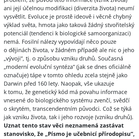
ani její účelnou modifikaci (diverzita života) neumí
vysvětlit. Evoluce je prostě ideově i věcně chybný
výklad světa, hmota jako taková žádný stvořitelský
potenciál (tendenci k biologické samoorganizaci)
nemá. Fosilní nálezy vypovídají něco pouze
o dějinách života, v žádném případě ale nic o jeho
„vývoji“, tj. o způsobu vzniku druhů. Současná
„moderní evoluční syntéza“ (jak se dnes oficiálně
označuje) tápe v tomto ohledu zcela stejně jako
Darwin před 160 lety. Naopak, vše ukazuje
k tomu, že genetický kód má povahu informace
vnesené do biologického systému zvenčí, svědčí
o skrytém, transcendentním původci. Což se týká
jak vzniku života, tak i jeho rozvoje (vzniku druhů).
Uznat tento stav věci neznamená zastávat
stanovisko, že „Písmo je učebnicí přírodopisu“,