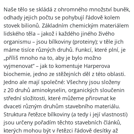
Naše tělo se skládá z ohromného množství buněk,
odhady jejich počtu se pohybují řádově kolem
stovek bilionů. Základním chemickým materiálem
lidského těla – jakož i každého jiného živého
organismu – jsou bílkoviny (proteiny); v těle jich
máme tisíce různých druhů. Funkcí, které plní, je
„příliš mnoho na to, aby je bylo možno
vyjmenovat“ – jak to komentuje Harperova
biochemie, jedno ze stěžejních děl z této oblasti.
Jedno ale mají společné: Všechny jsou složeny
z 20 druhů aminokyselin, organických sloučenin
střední složitosti, které můžeme přirovnat ke
dvaceti různým druhům stavebního materiálu.
Struktura řetězce bílkoviny (a tedy i její vlastnosti)
jsou určeny pořadím těchto stavebních článků,
kterých mohou být v řetězci řádově desítky až