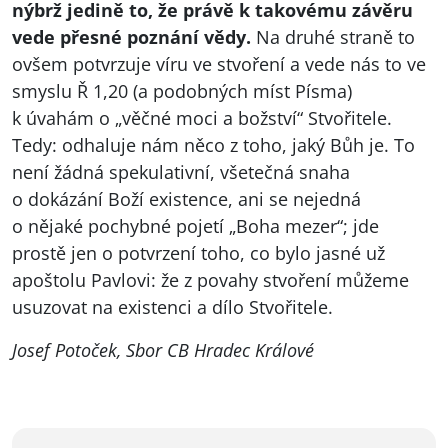
nýbrž jedině to, že právě k takovému závěru
vede přesné poznání vědy.
Na druhé straně to
ovšem potvrzuje víru ve stvoření a vede nás to ve
smyslu Ř 1,20 (a podobných míst Písma)
k úvahám o „věčné moci a božství“ Stvořitele.
Tedy: odhaluje nám něco z toho, jaký Bůh je. To
není žádná spekulativní, všetečná snaha
o dokázání Boží existence, ani se nejedná
o nějaké pochybné pojetí „Boha mezer“; jde
prostě jen o potvrzení toho, co bylo jasné už
apoštolu Pavlovi: že z povahy stvoření můžeme
usuzovat na existenci a dílo Stvořitele.
Josef Potoček, Sbor CB Hradec Králové