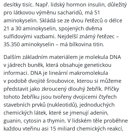
desítky tisíc. Např. lidský hormon insulin, důležitý
pro látkovou výměnu sacharidů, má 51
aminokyselin. Skládá se ze dvou řetězců o délce
21 a 30 aminokyselin, spojených dvěma
sulfidovými vazbami. Nejdelší známý řetězec –
35.350 aminokyselin – má bílkovina titin.
Dalším základním materiálem je molekula
DNA
v jádrech buněk, která obsahuje genetickou
informaci.
DNA
je lineární makromolekula
v podobě dvojité šroubovice, kterou si můžeme
představit jako zkroucený dlouhý žebřík. Příčky
tohoto žebříku jsou tvořeny dvojicemi čtyřech
stavebních prvků (nukleotidů), jednoduchých
chemických látek, které se jmenují adenin,
guanin, cytosin a thymin. V lidském těle proběhne
každou vteřinu asi 15 miliard chemických reakcí,