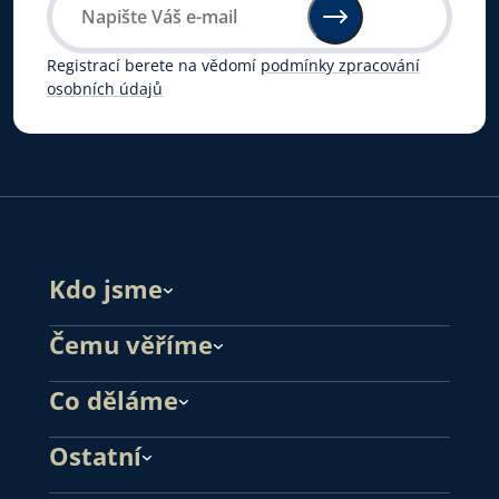
Registrací berete na vědomí
podmínky zpracování
osobních údajů
Kdo jsme
Čemu věříme
Co děláme
Ostatní