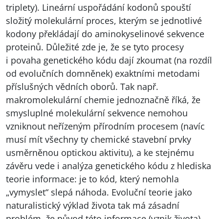
triplety). Lineární uspořádání kodonů spouští
složitý molekulární proces, kterým se jednotlivé
kodony překládají do aminokyselinové sekvence
proteinů. Důležité zde je, že se tyto procesy
i povaha genetického kódu dají zkoumat (na rozdíl
od evolučních domněnek) exaktními metodami
příslušných vědních oborů. Tak např.
makromolekulární chemie jednoznačně říká, že
smysluplné molekulární sekvence nemohou
vzniknout neřízeným přírodním procesem (navíc
musí mít všechny ty chemické stavební prvky
usměrněnou optickou aktivitu), a ke stejnému
závěru vede i analýza genetického kódu z hlediska
teorie informace: je to kód, který nemohla
„vymyslet“ slepá náhoda. Evoluční teorie jako
naturalistický výklad života tak má zásadní
problém, že původ této informace (vznik života)