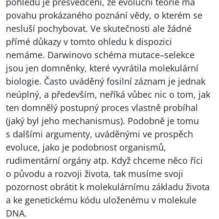
pohledu je přesvědčení, že evoluční teorie má
povahu prokázaného poznání vědy, o kterém se
nesluší pochybovat. Ve skutečnosti ale žádné
přímé důkazy v tomto ohledu k dispozici
nemáme. Darwinovo schéma mutace–selekce
jsou jen domněnky, které vyvrátila molekulární
biologie. Často uváděný fosilní záznam je jednak
neúplný, a především, neříká vůbec nic o tom, jak
ten domnělý postupný proces vlastně probíhal
(jaký byl jeho mechanismus). Podobně je tomu
s dalšími argumenty, uváděnými ve prospěch
evoluce, jako je podobnost organismů,
rudimentární orgány atp. Když chceme něco říci
o původu a rozvoji života, tak musíme svoji
pozornost obrátit k molekulárnímu základu života
a ke genetickému kódu uloženému v molekule
DNA
.