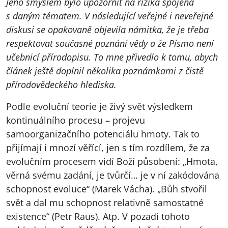
Jeho smyslem bylo upozornit na rizika spojená
s daným tématem. V následující
veřejné i neveřejné
diskusi
se opakovaně objevila námitka, že je třeba
respektovat současné poznání vědy a že Písmo není
učebnicí přírodopisu. To mne přivedlo k tomu, abych
článek ještě doplnil několika poznámkami z čistě
přírodovědeckého hlediska.
Podle evoluční teorie je živý svět výsledkem
kontinuálního procesu – projevu
samoorganizačního potenciálu hmoty. Tak to
přijímají i mnozí věřící, jen s tím rozdílem, že za
evolučním procesem vidí Boží působení: „Hmota,
věrná svému zadání, je tvůrčí… je v ní zakódována
schopnost evoluce“ (Marek Vácha). „Bůh stvořil
svět a dal mu schopnost relativně samostatné
existence“ (Petr Raus). Atp. V pozadí tohoto