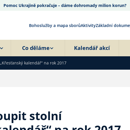
Pomoc Ukrajině pokračuje – dáme dohromady milion korun?
Bohoslužby a mapa sborů
Aktivity
Základní dokume
Co děláme
Kalendář akcí
 „Křesťanský kalendář“ na rok 2017
upit stolní
alendář“ na rok 2017