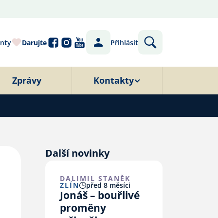
nty
Darujte
Přihlásit
Zprávy
Kontakty
Další novinky
DALIMIL STANĚK
ZLÍN
před 8 měsíci
Jonáš – bouřlivé
proměny