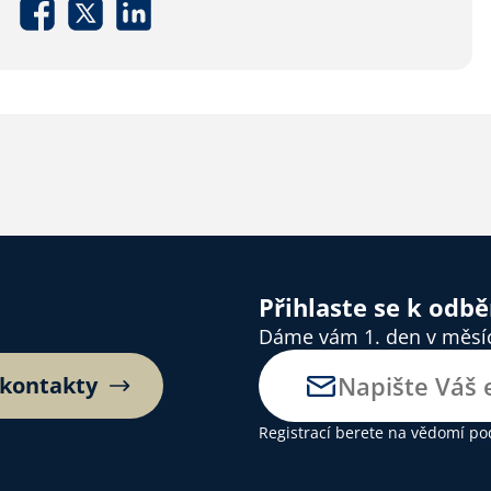
Přihlaste se k odb
Dáme vám 1. den v měsíci
 kontakty
Registrací berete na vědomí
po