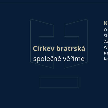
K
O
Sb
Zá
Církev bratrská
W
Ka
společně věříme
Ko