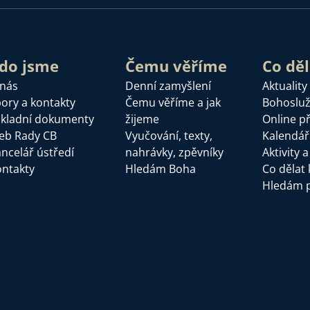
do jsme
Čemu věříme
Co dě
 nás
Denní zamyšlení
Aktuality
ory a kontakty
Čemu věříme a jak
Bohoslu
kladní dokumenty
žijeme
Online p
eb Rady CB
Vyučování, texty,
Kalendář
ncelář ústředí
nahrávky, zpěvníky
Aktivity 
ntakty
Hledám Boha
Co dělat 
Hledám 