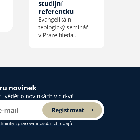
studijní
referentku
Evangelikální
teologický seminář
v Praze hledá
zájemce a zájemkyně
na pozici studijního
referenta / studijní
referentky na plný
úvazek. Více
informací naleznete
ěru novinek
v níže uvedené
 vědět o novinkách v církvi!
příloze.
Registrovat
dmínky zpracování osobních údajů