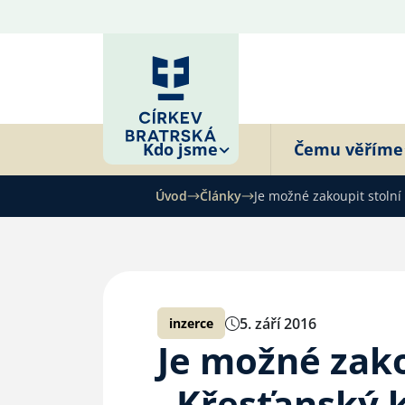
Kdo jsme
Čemu věříme
Úvod
Články
Je možné zakoupit stolní
5. září 2016
inzerce
Je možné zako
„Křesťanský k