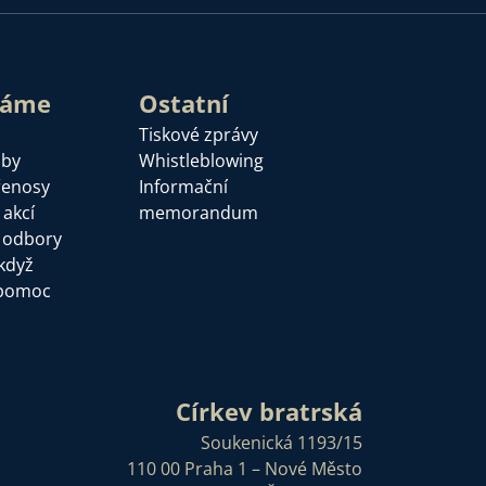
láme
Ostatní
Tiskové zprávy
žby
Whistleblowing
řenosy
Informační
 akcí
memorandum
a odbory
když
pomoc
Církev bratrská
Soukenická 1193/15
110 00 Praha 1 – Nové Město