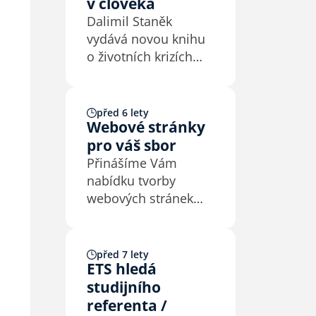
v člověka
Dalimil Staněk
vydává novou knihu
o životních krizích
a cestě ke zralosti.
před 6 lety
Webové stránky
pro váš sbor
Přinášíme Vám
nabídku tvorby
webových stránek
pro sbory Církve
bratrské. Nabídku
naleznete níže
před 7 lety
ETS hledá
v příloze tohoto
studijního
článku.
referenta /