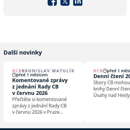
Další novinky
RCB
BRONISLAV MATULÍK
RCB
před 1 měs
před 1 měsícem
Denní čtení 2
Komentované zprávy
Sbory CB mohou
z jednání Rady CB
knihy Denní čten
v červnu 2026
Úvahy nad Hesly
Přečtěte si komentované
bratrské do 6. č
zprávy z jednání Rady CB
2026.
v červnu 2026 v Praze
a Kaštieľe Antonstál na
Slovensku.