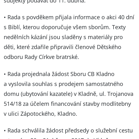
subjekty podávat do 11. dubna.
• Rada s povděkem přijala informace o akci 40 dní
s Biblí, kterou doporučuje všem sborům. Texty
nedělních kázání jsou sladěny s materiály pro
děti, které zdařile připravili členové Dětského
odboru Rady Církve bratrské.
• Rada projednala žádost Sboru CB Kladno
a vyslovila souhlas s prodejem samostatného
domu (ubytování kazatele) v Kladně, ul. Trojanova
514/18 za účelem financování stavby modlitebny
v ulici Zápotockého, Kladno.
• Rada schválila žádost předsedy o služební cestu