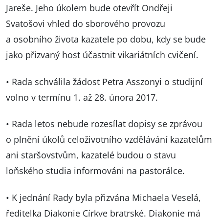
Jareše. Jeho úkolem bude otevřít Ondřeji
Svatošovi vhled do sborového provozu
a osobního života kazatele po dobu, kdy se bude
jako přizvaný host účastnit vikariátních cvičení.
• Rada schválila žádost Petra Asszonyi o studijní
volno v termínu 1. až 28. února 2017.
• Rada letos nebude rozesílat dopisy se zprávou
o plnění úkolů celoživotního vzdělávání kazatelům
ani staršovstvům, kazatelé budou o stavu
loňského studia informováni na pastorálce.
• K jednání Rady byla přizvána Michaela Veselá,
ředitelka Diakonie Církve bratrské. Diakonie má