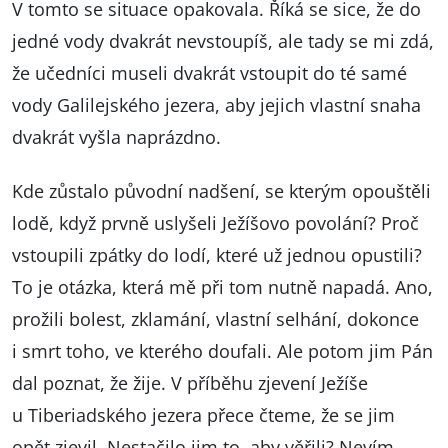
V tomto se situace opakovala. Říká se sice, že do
jedné vody dvakrát nevstoupíš, ale tady se mi zdá,
že učedníci museli dvakrát vstoupit do té samé
vody Galilejského jezera, aby jejich vlastní snaha
dvakrát vyšla naprázdno.
Kde zůstalo původní nadšení, se kterým opouštěli
lodě, když prvně uslyšeli Ježíšovo povolání? Proč
vstoupili zpátky do lodí, které už jednou opustili?
To je otázka, která mě při tom nutně napadá. Ano,
prožili bolest, zklamání, vlastní selhání, dokonce
i smrt toho, ve kterého doufali. Ale potom jim Pán
dal poznat, že žije. V příběhu zjevení Ježíše
u Tiberiadského jezera přece čteme, že se jim
opět zjevil. Nestačilo jim to, aby věřili? Nevím.