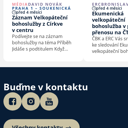
MÉDIA
DAVID NOVÁK
ERC
BRONISLA
PRAHA 1 – SOUKENICKÁ
před 4 měsíci
před 4 měsíci
Ekumenická
Záznam Velkopáteční
velkopáteční
bohoslužby z Církve
bohoslužba v
v centru
přenosu na Č
Podívejte se na záznam
ČBK a ERC Vás s
bohoslužby na téma Příběh
ke sledování Ek
Jidáše s podtitulem Když
velkopáteční boh
největšíhřích není zrada, ale
4. od 11.00 z Věz
zoufalství. Kázal David
na programu
ČT
Novák, předseda Rady Církve
bratrské.
Buďme v kontaktu
Všechny kontakty