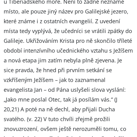
u Tiberiadského moře. Není to žádné neznámé
místo, ale pouze jiný název pro Galilejské jezero,
které známe i z ostatních evangelií. Z uvedení
místa tedy vyplývá, že učedníci se vrátili zpátky do
Galileje. Ukřižováním Krista pro ně skončilo tříleté
období intenzívního učednického vztahu s Ježíšem
a nová etapa jim zatím nebyla plně zjevena. Je
sice pravda, že hned při prvním setkání se
vzkříšeným Ježíšem – jak to zaznamenal
evangelista Jan – od Pána uslyšeli slova vyslání:
„Jako mne poslal Otec, tak já posílám vás.“ (J
20,21) A poté na ně dechl, aby přijali Ducha
svatého. (v. 22) V tuto chvíli zřejmě prožili
znovuzrození, ovšem ještě nerozuměli tomu, co