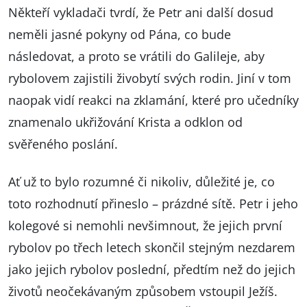
Někteří vykladači tvrdí, že Petr ani další dosud
neměli jasné pokyny od Pána, co bude
následovat, a proto se vrátili do Galileje, aby
rybolovem zajistili živobytí svých rodin. Jiní v tom
naopak vidí reakci na zklamání, které pro učedníky
znamenalo ukřižování Krista a odklon od
svěřeného poslání.
Ať už to bylo rozumné či nikoliv, důležité je, co
toto rozhodnutí přineslo – prázdné sítě. Petr i jeho
kolegové si nemohli nevšimnout, že jejich první
rybolov po třech letech skončil stejným nezdarem
jako jejich rybolov poslední, předtím než do jejich
životů neočekávaným způsobem vstoupil Ježíš.