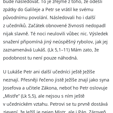
bude následovat. To je zřejmé z toho, že odešli
zpátky do Galileje a Petr se vrátil ke svému
původnímu povolání. Následovali ho i další
z učedníků. Začátek obnovené živnosti nedopadl
nijak slavně. Té noci neulovili vůbec nic. Výsledek
snažení připomíná jiný neúspěšný rybolov, jak jej
zaznamenává Lukáš. (Lk 5,1–11) Mám zato, že
podobnost tu není pouze náhodná.
U Lukáše Petr ani další učedníci ještě Ježíše
neznají. Přesněji řečeno jistě Ježíše znají jako syna
Josefova a učitele Zákona, neboť ho Petr oslovuje
„Mistře“ (Lk 5,5), ale nejsou s ním ještě
v učednickém vztahu. Petrovi se tu prvně dostává
zjevení, že Ježíš je nejen Mistr, ale i Pán. Zároveň