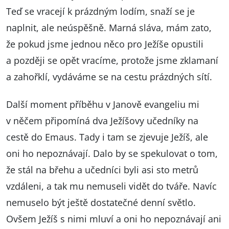
Teď se vracejí k prázdným lodím, snaží se je
naplnit, ale neúspěšně. Marná sláva, mám zato,
že pokud jsme jednou něco pro Ježíše opustili
a později se opět vracíme, protože jsme zklamaní
a zahořklí, vydáváme se na cestu prázdných sítí.
Další moment příběhu v Janově evangeliu mi
v něčem připomíná dva Ježíšovy učedníky na
cestě do Emaus. Tady i tam se zjevuje Ježíš, ale
oni ho nepoznávají. Dalo by se spekulovat o tom,
že stál na břehu a učedníci byli asi sto metrů
vzdáleni, a tak mu nemuseli vidět do tváře. Navíc
nemuselo být ještě dostatečné denní světlo.
Ovšem Ježíš s nimi mluví a oni ho nepoznávají ani