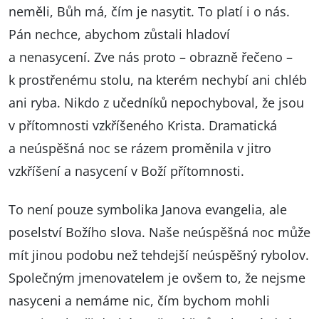
neměli, Bůh má, čím je nasytit. To platí i o nás.
Pán nechce, abychom zůstali hladoví
a nenasycení. Zve nás proto – obrazně řečeno –
k prostřenému stolu, na kterém nechybí ani chléb
ani ryba. Nikdo z učedníků nepochyboval, že jsou
v přítomnosti vzkříšeného Krista. Dramatická
a neúspěšná noc se rázem proměnila v jitro
vzkříšení a nasycení v Boží přítomnosti.
To není pouze symbolika Janova evangelia, ale
poselství Božího slova. Naše neúspěšná noc může
mít jinou podobu než tehdejší neúspěšný rybolov.
Společným jmenovatelem je ovšem to, že nejsme
nasyceni a nemáme nic, čím bychom mohli