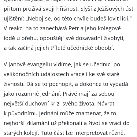
přitom prožívá svoji hříšnost. Slyší z Ježíšových úst
ujištění: „Neboj se, od této chvíle budeš lovit lidi.“
V reakci na to zanechává Petr a jeho kolegové
lodě u břehu, opouštějí své dosavadní živobytí,
a tak začíná jejich tříleté učednické období.
V Janově evangeliu vidíme, jak se učedníci po
velikonočních událostech vracejí ke své staré
živnosti. Dá se to pochopit, a dokonce to vypadá
jako rozumné jednání. Právě mají za sebou
největší duchovní krizi svého života. Návrat
k původnímu jednání může znamenat, že to
nejhorší zklamání už překonali a život se vrací do
starých kolejí. Tuto část lze interpretovat různě.