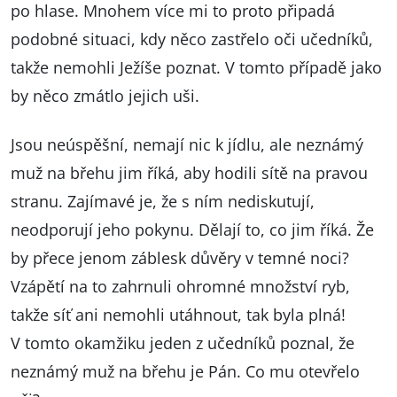
po hlase. Mnohem více mi to proto připadá
podobné situaci, kdy něco zastřelo oči učedníků,
takže nemohli Ježíše poznat. V tomto případě jako
by něco zmátlo jejich uši.
Jsou neúspěšní, nemají nic k jídlu, ale neznámý
muž na břehu jim říká, aby hodili sítě na pravou
stranu. Zajímavé je, že s ním nediskutují,
neodporují jeho pokynu. Dělají to, co jim říká. Že
by přece jenom záblesk důvěry v temné noci?
Vzápětí na to zahrnuli ohromné množství ryb,
takže síť ani nemohli utáhnout, tak byla plná!
V tomto okamžiku jeden z učedníků poznal, že
neznámý muž na břehu je Pán. Co mu otevřelo