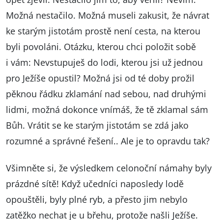
Možná nestačilo. Možná museli zakusit, že návrat
ke starým jistotám prostě není cesta, na kterou
byli povoláni. Otázku, kterou chci položit sobě
i vám: Nevstupuješ do lodi, kterou jsi už jednou
pro Ježíše opustil? Možná jsi od té doby prožil
pěknou řádku zklamání nad sebou, nad druhými
lidmi, možná dokonce vnímáš, že tě zklamal sám
Bůh. Vrátit se ke starým jistotám se zdá jako
rozumné a správné řešení.. Ale je to opravdu tak?
Všimněte si, že výsledkem celonoční námahy byly
prázdné sítě! Když učedníci naposledy lodě
opouštěli, byly plné ryb, a přesto jim nebylo
zatěžko nechat je u břehu, protože našli Ježíše.