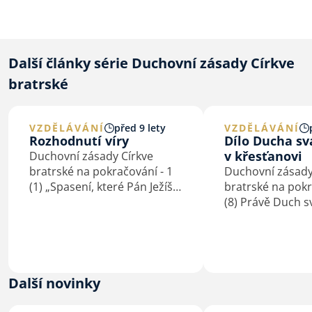
Další články série Duchovní zásady Církve
bratrské
VZDĚLÁVÁNÍ
před 9 lety
VZDĚLÁVÁNÍ
Rozhodnutí víry
Dílo Ducha s
v křesťanovi
Duchovní zásady Církve
bratrské na pokračování - 1
Duchovní zásady
(1) „Spasení, které Pán Ježíš
bratrské na pokr
svou smrtí nám vydobyl,
(8) Právě Duch 
musí každý osobně si věrou
totiž denně, od 
přivlastniti. Každý osobně je
konce přivlastňu
k němu pozván, a každý
dílo a Pána Ježí
osobně se musí pro něho
(Ř 8,1n; 1K 6,11; 
rozhodnouti, jakmile…
Duch svatý, třet
Další novinky
trojjediného Bo