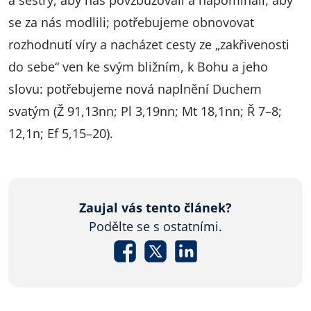
a sestry, aby nás povzbuzovali a napomínali, aby
se za nás modlili; potřebujeme obnovovat
rozhodnutí víry a nacházet cesty ze „zakřivenosti
do sebe“ ven ke svým bližním, k Bohu a jeho
slovu: potřebujeme nová naplnění Duchem
svatým (Ž 91,13nn; Pl 3,19nn; Mt 18,1nn; Ř 7–8;
12,1n; Ef 5,15–20).
Zaujal vás tento článek?
Podělte se s ostatními.