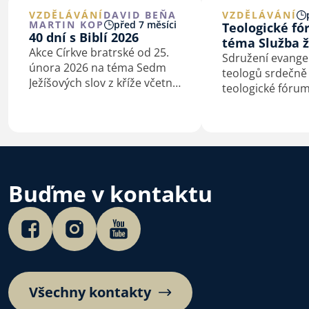
VZDĚLÁVÁNÍ
DAVID BEŇA
VZDĚLÁVÁNÍ
MARTIN KOP
před 7 měsíci
Teologické f
40 dní s Biblí 2026
téma Služba ž
Akce Církve bratrské od 25.
Sdružení evangel
února 2026 na téma Sedm
teologů srdečně
Ježíšových slov z kříže včetně
teologické fóru
podkladů pro kázání
Služba žen v círk
a biblické studium.
bude konat v pon
prosince 2025.
Buďme v kontaktu
Všechny kontakty