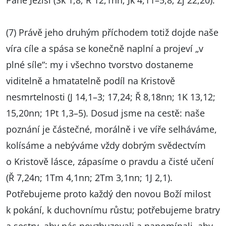
Pane Ježíši (Sk 1,8; Ř 12,1nn; Jk 4,11–5,8; Zj 22,20).
(7) Právě jeho druhým příchodem totiž dojde naše
víra cíle a spása se konečně naplní a projeví „v
plné síle“: my i všechno tvorstvo dostaneme
viditelně a hmatatelně podíl na Kristově
nesmrtelnosti (J 14,1–3; 17,24; Ř 8,18nn; 1K 13,12;
15,20nn; 1Pt 1,3–5). Dosud jsme na cestě: naše
poznání je částečné, morálně i ve víře selháváme,
kolísáme a nebýváme vždy dobrým svědectvím
o Kristově lásce, zápasíme o pravdu a čisté učení
(Ř 7,24n; 1Tm 4,1nn; 2Tm 3,1nn; 1J 2,1).
Potřebujeme proto každý den novou Boží milost
k pokání, k duchovnímu růstu; potřebujeme bratry