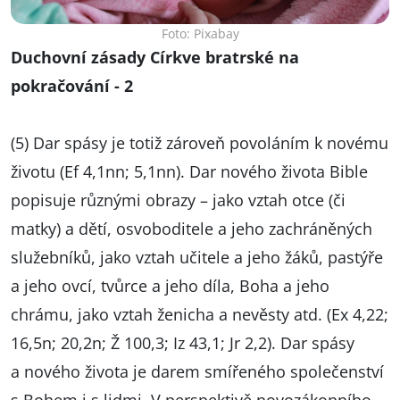
Foto: Pixabay
Duchovní zásady Církve bratrské na
pokračování - 2
(5) Dar spásy je totiž zároveň povoláním k novému
životu (Ef 4,1nn; 5,1nn). Dar nového života Bible
popisuje různými obrazy – jako vztah otce (či
matky) a dětí, osvoboditele a jeho zachráněných
služebníků, jako vztah učitele a jeho žáků, pastýře
a jeho ovcí, tvůrce a jeho díla, Boha a jeho
chrámu, jako vztah ženicha a nevěsty atd. (Ex 4,22;
16,5n; 20,2n; Ž 100,3; Iz 43,1; Jr 2,2). Dar spásy
a nového života je darem smířeného společenství