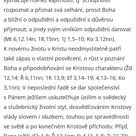
vyznačuje rovněž kajícností, tj. schopností
rozpoznat a přiznat svá selhání, prosit Boha
a bližní o odpuštění a odpuštění s důvěrou
přijmout; a jindy svým viníkům odpuštění darovat
(Mt 6,12.14n; 18,15nn; 1J 1,5–10; Ko 3,12nn).
K novému životu v Kristu neodmyslitelně patří
také zápas o vlastní posvěcení, o růst v poznání
Boha a připodobňování se Kristovu charakteru (Žd
12,14; Ř 6,11nn; 1K 13,9; Ef 3,14–19; 4,13–16; Ko
3,1nn). V neposlední řadě se dar společenství
s Pánem Ježíšem uskutečňuje úsilím o svědecký
a služebnický životní styl, dosvědčováním Kristovy
vlády slovem i skutkem, touhou po spravedlnosti
ve světě a po konečném Kristově příchodu: Přijď,