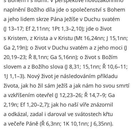
s Bohem i s lidmi. V perspektivě novozákonního
naplnění Božího díla jde o společenství s Bohem
a jeho lidem skrze Pána Ježíše v Duchu svatém
(J 13–17; Ef 2,11nn; 1Pt 1,3–2,10); jde o život
s Kristem, z Krista a v Kristu (Mt 16,24nn; J 15,1nn;
Ga 2,19n); o život v Duchu svatém a z jeho moci (J
20,19–23; Ř 8,1nn; Ga 5,16nn); o život s Božím
slovem a z Božího slova (J 8,31; 15,1nn; Ř 10,6–11;
1J 1,1–3). Nový život je následováním příkladu
života, jak ho žil sám Ježíš a jak nám ho svou smrtí
a vzkříšením otevřel (J 12,23–26; Ř 14,7–9; Ga
2,19n; Ef 1,20–2,7); jak ho naší víře znázornil
a odkázal, zadal i daroval ve svátostech křtu
a večeře Páně (Ř 6,3nn; 1K 10,1nn; J 6,35nn).