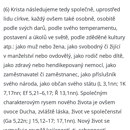
(6) Krista následujeme tedy společně, uprostřed
lidu církve, každý ovšem také osobně, osobitě
podle svých darů, podle svého temperamentu,
postavení a úkolů ve světě, podle zděděné kultury
atp.: jako muž nebo žena, jako svobodný či žijící
v manželství nebo ovdovělý, jako rodič nebo dítě,
jako zdravý nebo hendikepovaný nemocí, jako
zaměstnavatel či zaměstnanec, jako příslušník
svého národa, jako občan svého státu (L 3,1nn; 1K
7,17nn; Ef 5,21–6,17; Ř 13,1nn). Společným
charakterovým rysem nového života je ovšem
ovoce Ducha, zvláště láska, život ve společenství
(Ga 5,22n; J 15,12–17; 17,1nn). Nový život se